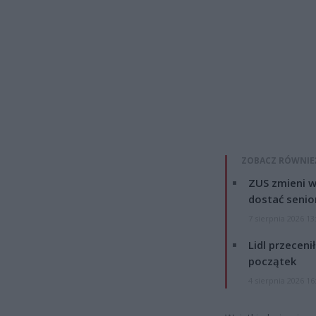
ZOBACZ RÓWNIE
ZUS zmieni w
dostać senio
7 sierpnia 2026 13
Lidl przeceni
początek
4 sierpnia 2026 16