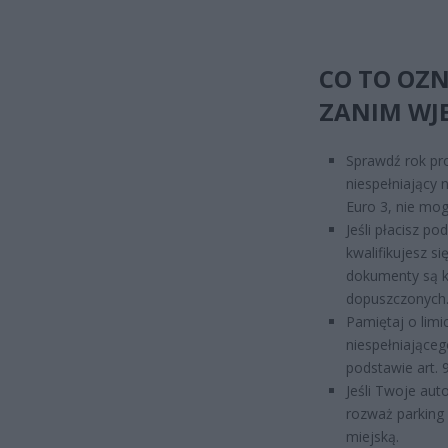
CO TO OZN
ZANIM WJ
Sprawdź rok pro
niespełniający 
Euro 3, nie mo
Jeśli płacisz p
kwalifikujesz s
dokumenty są ko
dopuszczonych
Pamiętaj o lim
niespełniające
podstawie art.
Jeśli Twoje aut
rozważ parking 
miejską.