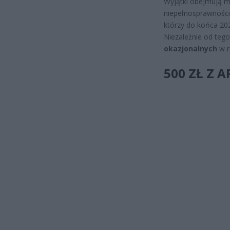
Wyjątki obejmują m
niepełnosprawnościa
którzy do końca 2023
Niezależnie od teg
okazjonalnych
w r
500 ZŁ Z 