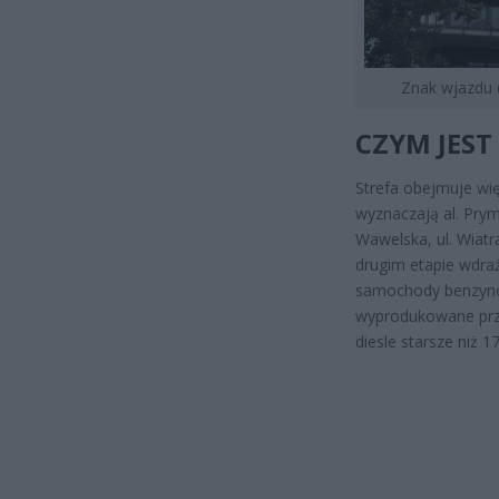
Znak wjazdu 
CZYM JEST
Strefa obejmuje wi
wyznaczają al. Pryma
Wawelska, ul. Wiatr
drugim etapie wdra
samochody benzynowe
wyprodukowane prze
diesle starsze niż 17