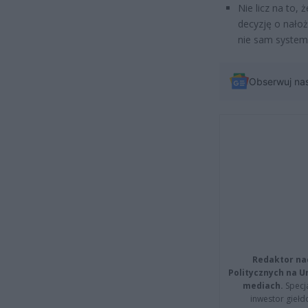
Nie licz na to,
decyzję o nałoż
nie sam system
Obserwuj na
Redaktor na
Politycznych na 
mediach.
Specja
inwestor giełd