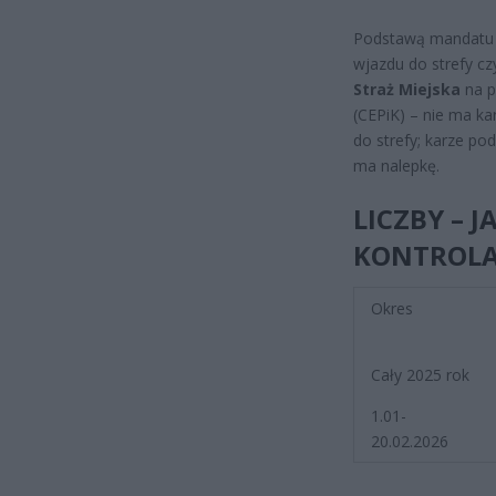
Podstawą mandatu 
wjazdu do strefy cz
Straż Miejska
na p
(CEPiK) – nie ma ka
do strefy; karze po
ma nalepkę.
LICZBY – 
KONTROL
Okres
Cały 2025 rok
1.01-
20.02.2026