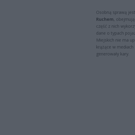
Osobną sprawą jest
Ruchem
, obejmują
część z nich wykorz
dane o typach pojaz
Miejskich nie ma u
krążące w mediach 
generowały kary.