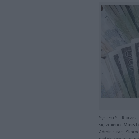
System STIR przez l
się zmienia.
Minist
Administracji Skar
płatniczych na oso