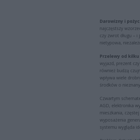
Darowizny i pożyc
najczęstszy wzorzec
czy zwrot długu – i 
nietypowa, niezależ
Przelewy od kilku
wyjazd, prezent cz
również budzą czujn
wpływa wiele drobn
środków o nieznan
Czwartym schemat
AGD, elektronika w
mieszkania, częstej
wyposażenia generuj
systemu wygląda ide