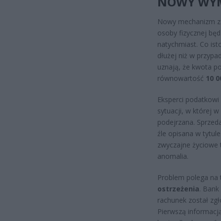
NOWY WYM
Nowy mechanizm zak
osoby fizycznej bę
natychmiast. Co ist
dłużej niż w przypad
uznają, że kwota p
równowartość
10 0
Eksperci podatkowi 
sytuacji, w której 
podejrzana. Sprzeda
źle opisana w tytul
zwyczajne życiowe 
anomalia.
Problem polega na 
ostrzeżenia
. Bank
rachunek został zgł
Pierwszą informacj