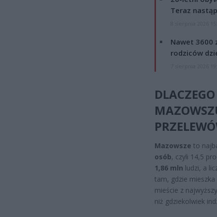
Teraz nastąp
8 sierpnia 2026 15
Nawet 3600 z
rodziców dzie
7 sierpnia 2026 19
DLACZEGO 
MAZOWSZU 
PRZELEWÓ
Mazowsze
to najb
osób
, czyli 14,5 p
1,86 mln
ludzi, a l
tam, gdzie mieszka 
mieście z najwyższ
niż gdziekolwiek ind