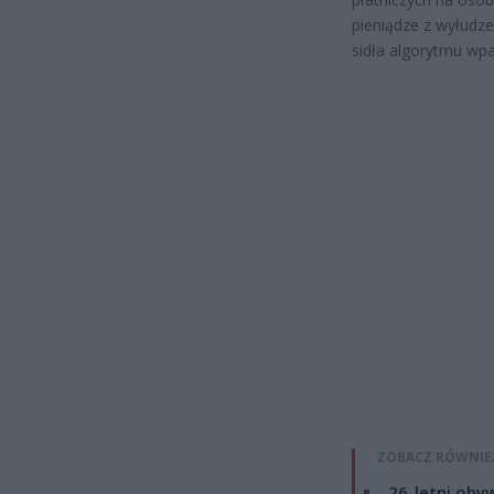
pieniądze z wyłudze
sidła algorytmu wpa
ZOBACZ RÓWNIE
26-letni obyw