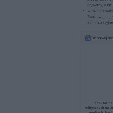
prywatny, a nie
W razie blokady
Skarbowej, a j
administracyjne
Obserwuj na
Redaktor na
Politycznych na 
mediach.
Specja