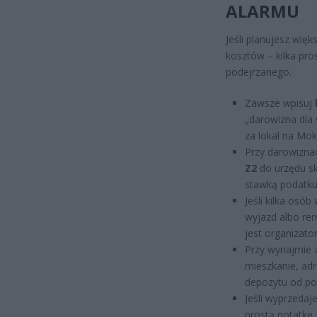
ALARMU
Jeśli planujesz wię
kosztów – kilka pro
podejrzanego.
Zawsze wpisuj
„darowizna dla 
za lokal na Mok
Przy darowizna
Z2
do urzędu sk
stawką podatku
Jeśli kilka osó
wyjazd albo rem
jest organizato
Przy wynajmie z
mieszkanie, adr
depozytu od po
Jeśli wyprzeda
prostą notatkę