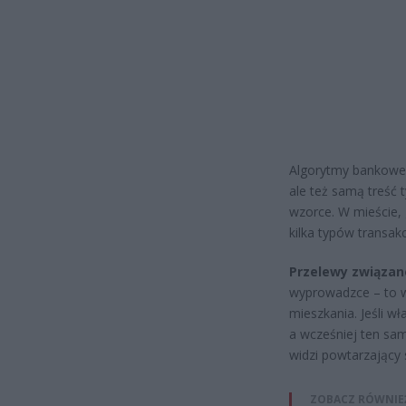
Algorytmy bankowe i
ale też samą treść t
wzorce. W mieście, 
kilka typów transakc
Przelewy związa
wyprowadzce – to w
mieszkania. Jeśli wł
a wcześniej ten sam
widzi powtarzający
ZOBACZ RÓWNIE