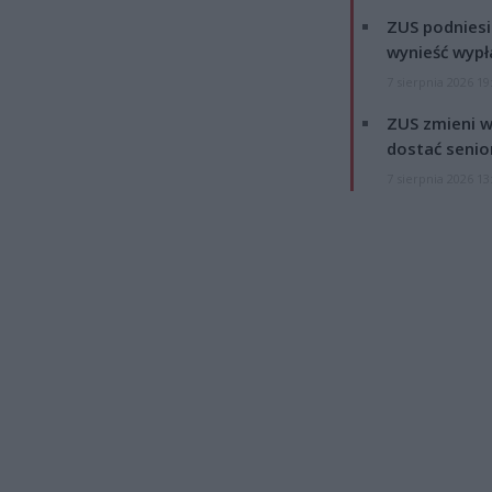
ZUS podniesie
wynieść wypł
7 sierpnia 2026 19
ZUS zmieni w
dostać senio
7 sierpnia 2026 13