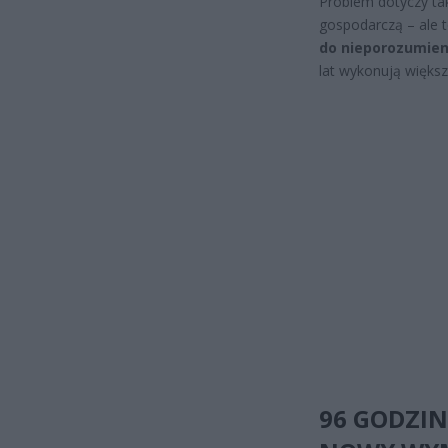
Problem dotyczy tak
gospodarczą – ale t
do nieporozumien
lat wykonują więks
96 GODZIN