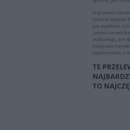
systemu, jeśli zosta
Przy cenach mieszk
rodzinne wsparcie f
jest wyjątkiem, a 
„pomoc na mieszkan
skarbowego, jest dl
podejrzana transak
zwykła rodzina, a ni
TE PRZEL
NAJBARDZI
TO NAJCZĘ