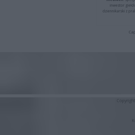
inwestor giełd
dziennikarski z pr
Cap
Copyrigh
K