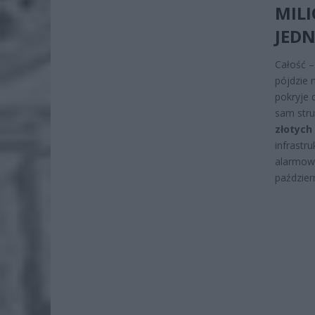
MILI
JEDN
Całość –
pójdzie 
pokryje 
sam stru
złotych
infrastr
alarmowy
paździer