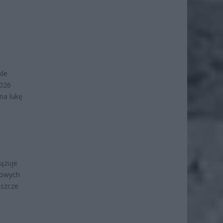
kle
2026
na lukę
ązuje
jowych
eszcze