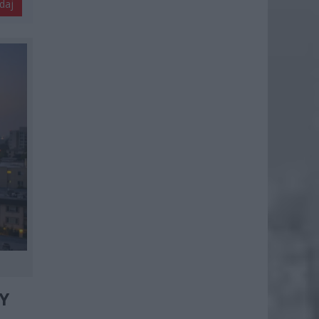
daj
Y