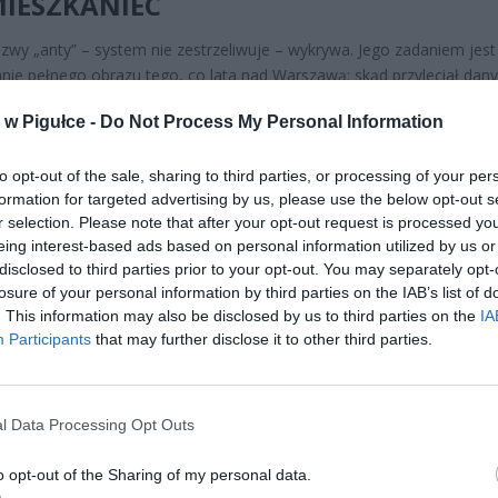
MIESZKANIEC
wy „anty” – system nie zestrzeliwuje – wykrywa. Jego zadaniem jest
ie pełnego obrazu tego, co lata nad Warszawą: skąd przyleciał dany
owiec, jakim torem się porusza i czy w ogóle powinien znajdować si
w Pigułce -
Do Not Process My Personal Information
refie. Dla służb dyżurujących w Miejskim Stanowisku Kierowania, któr
itorują miasto przez sieć kamer i koordynują reakcję na zgłoszenia z
to opt-out of the sale, sharing to third parties, or processing of your per
19115
, to nowa warstwa danych, której dotąd po prostu nie było. Do 
formation for targeted advertising by us, please use the below opt-out s
ormacja o dronie nad Warszawą docierała do służb najczęściej dopie
r selection. Please note that after your opt-out request is processed y
dy ktoś go zauważył i zgłosił – co, jak pokazał incydent nad Belwede
eing interest-based ads based on personal information utilized by us or
i rządowymi we wrześniu 2025 roku, może oznaczać reakcję już po 
disclosed to third parties prior to your opt-out. You may separately opt-
losure of your personal information by third parties on the IAB’s list of
. This information may also be disclosed by us to third parties on the
IA
Participants
that may further disclose it to other third parties.
l Data Processing Opt Outs
ad
o opt-out of the Sharing of my personal data.