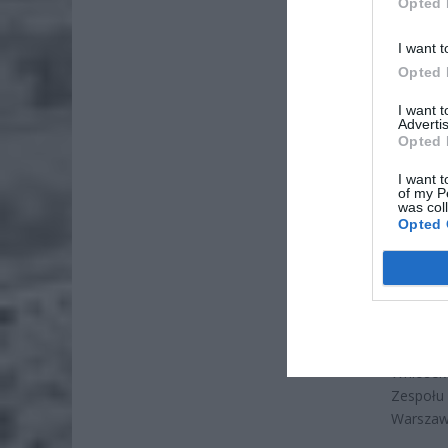
Opted 
I want t
Opted 
I want 
Advertis
Opted 
ZOBA
I want t
Naw
of my P
rod
was col
Opted 
7 si
ZUS
wyn
7 si
Wniosek
Zespołu 
Warszawy