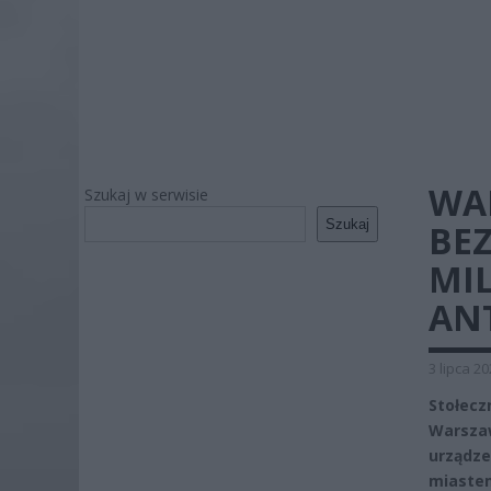
WA
Szukaj w serwisie
Szukaj
BE
MI
AN
3 lipca 2
Stołecz
Warszaw
urządze
miastem