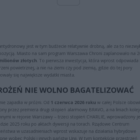
ntydronowy jest w tym budżecie relatywnie drobną, ale za to niezwy
 pozycją. Miasto na sam program Warszawa Chroni zaplanowało na 
milionów złotych
. To pierwsza inwestycja, która wprost odpowiada 
rzeni powietrznej, a nie na ziemi czy pod ziemią, gdzie do tej pory
owały się największe wydatki miasta.
ROŻEŃ NIE WOLNO BAGATELIZOWAĆ
nie zapadła w próżni. Od
1 czerwca 2026 roku
w całej Polsce obowi
ony przez premiera drugi stopień alarmowy BRAVO, a na liniach kole
nnymi w rejonie Warszawy – trzeci stopień CHARLIE, wprowadzony j
adzie 2025 roku po aktach dywersji na torach. Rządowe Centrum
eństwa w uzasadnieniach wprost wskazuje na działania hybrydowe
ne wobec Polski i innych państw Unii. W tym kontekście przestrzeń