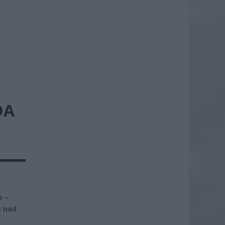
DA
o –
e nad