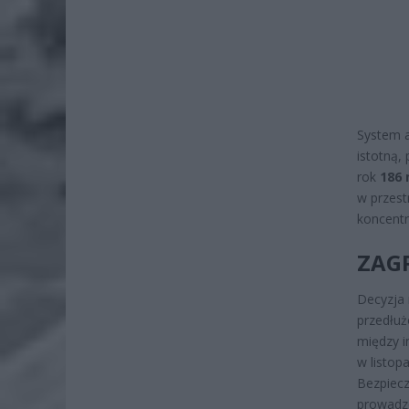
System a
istotną,
rok
186 
w przest
koncentr
ZAG
Decyzja 
przedłuż
między i
w listop
Bezpiecz
prowadzo