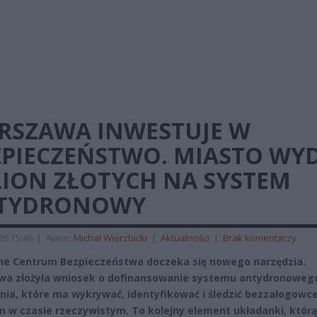
RSZAWA INWESTUJE W
ZPIECZEŃSTWO. MIASTO WY
LION ZŁOTYCH NA SYSTEM
TYDRONOWY
026 15:46
|
Autor:
Michał Wierzbicki
|
Aktualności
|
Brak komentarzy
ne Centrum Bezpieczeństwa doczeka się nowego narzędzia.
a złożyła wniosek o dofinansowanie systemu antydronoweg
nia, które ma wykrywać, identyfikować i śledzić bezzałogowc
 w czasie rzeczywistym. To kolejny element układanki, którą