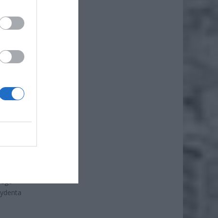
iego
zydenta