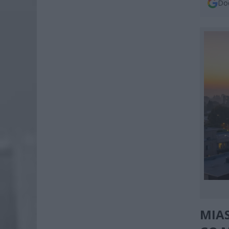
Dod
MIA