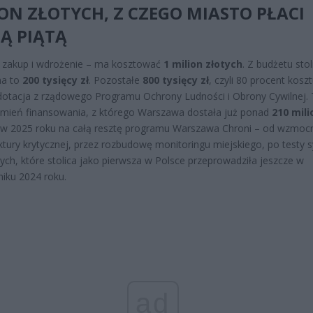
ON ZŁOTYCH, Z CZEGO MIASTO PŁACI
Ą PIĄTĄ
 zakup i wdrożenie – ma kosztować
1 milion złotych
. Z budżetu stol
na to
200 tysięcy zł
. Pozostałe
800 tysięcy zł
, czyli 80 procent koszt
dotacja z rządowego Programu Ochrony Ludności i Obrony Cywilnej. 
mień finansowania, z którego Warszawa dostała już ponad
210 mil
w 2025 roku na całą resztę programu Warszawa Chroni – od wzmocn
uktury krytycznej, przez rozbudowę monitoringu miejskiego, po testy 
ch, które stolica jako pierwsza w Polsce przeprowadziła jeszcze w
niku 2024 roku.
ad