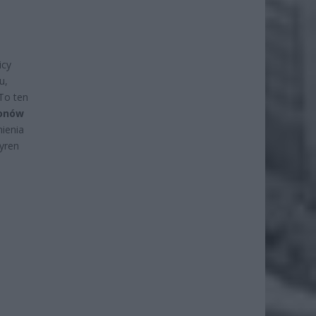
icy
u,
To ten
ionów
ienia
syren