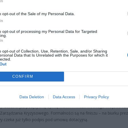
In
o opt-out of the Sale of my Personal Data.
In
to opt-out of processing my Personal Data for Targeted
ing.
In
CZ RÓWNIEŻ:
o opt-out of Collection, Use, Retention, Sale, and/or Sharing
et 3600 zł miesięcznie zamiast 800+. Nowa propozycja dla
ersonal Data that Is Unrelated with the Purposes for which it
ziców dzieci do 3. roku życia
lected.
Out
erpnia 2026 19:29
 podniesie próg 500 plus dla seniorów. Policzyliśmy, ile może
CONFIRM
ieść wypłata przy emeryturze od 2200 do 2700 zł
erpnia 2026 19:14
Data Deletion
Data Access
Privacy Policy
 przeszedł już pozytywną opinię MSWiA i Mazowieckiego Wojewódzk
Zarządzania Kryzysowego. Formalności są na finiszu – na biurku pre
 czeka już tylko podpis pod umową dotacyjną.