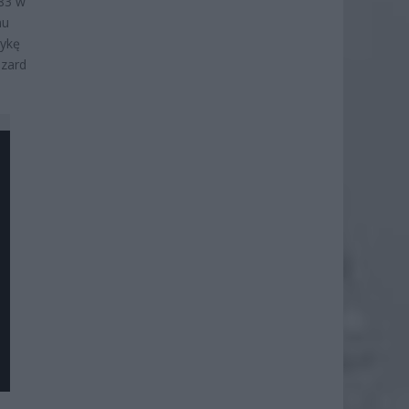
83 w
mu
zykę
szard