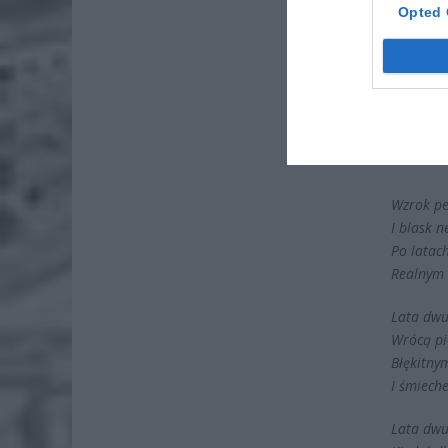
Opted 
Wzrok pe
I blask 
Po latac
Realnym 
Lata dwud
Wrócą pi
Błękitny
I śmiech
Lata dwud