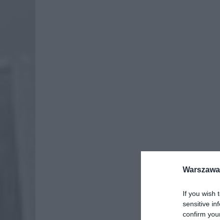
Warszawa 
Dod
If you wish 
sensitive in
https:/
confirm you