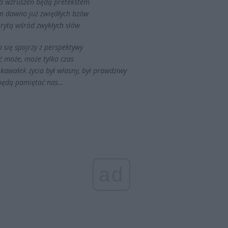
la wzruszeń będą pretekstem
 dawno już zwiędłych bzów
krytą wśród zwykłych słów
 się spojrzy z perspektywy
ć może, może tylko czas
 kawałek życia był własny, był prawdziwy
będą pamiętać nas…
ad