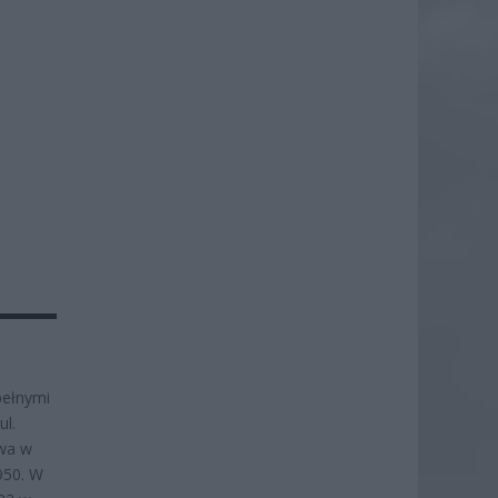
pełnymi
ul.
awa w
950. W