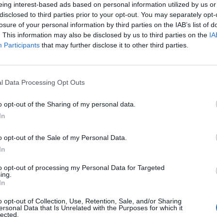
eing interest-based ads based on personal information utilized by us or
at, przez Nowy Świat
disclosed to third parties prior to your opt-out. You may separately opt-
ludzie wieczorami będą szli.
losure of your personal information by third parties on the IAB’s list of
 wiem na pewno, że melodyjką zwiewną
. This information may also be disclosed by us to third parties on the
IA
nasze dni.
Participants
that may further disclose it to other third parties.
zieste, lata trzydzieste
osenką, sukni szelestem
l Data Processing Opt Outs
m cieniem nad talią kart
em który kwitował żart
o opt-out of the Sharing of my personal data.
In
zieste, lata trzydzieste,
la wzruszeń będą pretekstem
o opt-out of the Sale of my Personal Data.
 dawno już zwiędłych bzów
In
krytą wśród zwykłych słów
to opt-out of processing my Personal Data for Targeted
ing.
In
o opt-out of Collection, Use, Retention, Sale, and/or Sharing
ersonal Data that Is Unrelated with the Purposes for which it
lected.