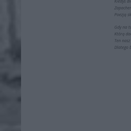
Kiedyś d
Zapachem
Poezją s
Gdy na to
Którą da
Ten nasz
Dlatego 