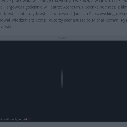
969-77 pracowała w Teatrze muzycznym w Łodzi, a w latach 1977-19
na Targówku i gościnnie w Teatrze Ateneum. Piosenka pochodzi z fil
udzieste… lata trzydzieste…” w reżyserii Janusza Rzeszewskiego. Mu
wał Włodzimierz Korcz, autorzy scenariusza to Michał Komar i Ry
oński.
REKLAMA
Play