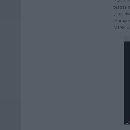
latach 1
teatrze 
„Lata dw
skompono
Marek Gr