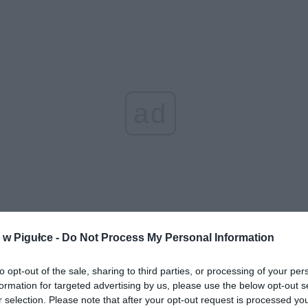
ad
w Pigułce -
Do Not Process My Personal Information
aj nas do preferowanych źródeł w Google
Do
to opt-out of the sale, sharing to third parties, or processing of your per
formation for targeted advertising by us, please use the below opt-out s
/www.youtube.com/watch?v=6ARKsZfxnNo
r selection. Please note that after your opt-out request is processed y