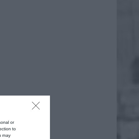
daj
sonal or
ection to
ou may