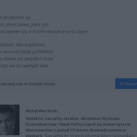
oś przypomni się
az, jakieś słowo, jakiś rym
ktoś upomni się, o troche miejsca w sercu twym
zieste, lata trzydzieste,
la wzruszeń będą pretekstem
 dawno już zwiędłych bzów
krytą wśród zwykłych słów
bserwuj nas w Google News
Obser
Michał Wierzbicki
Redaktor naczelny serwisu. Absolwent Wydziału
Dziennikarstwa i Nauk Politycznych na Uniwersytecie
Warszawskim z ponad 15-letnim doświadczeniem w
mediach.
Specjalista ds. strategii informacyjnych i komunikacji