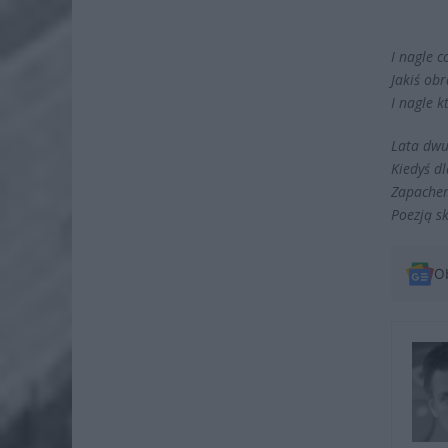
I nagle c
Jakiś obr
I nagle 
Lata dwud
Kiedyś d
Zapachem
Poezją s
O