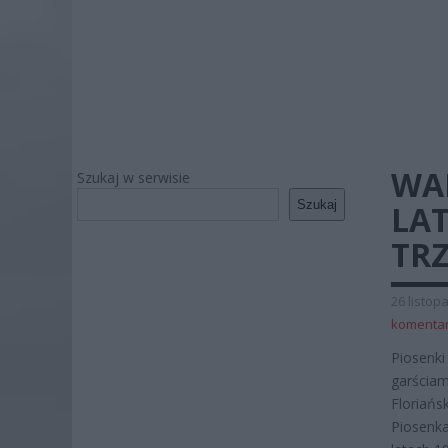
WA
Szukaj w serwisie
Szukaj
LA
TR
26 listop
komenta
Piosenki
garściami
Floriańs
Piosenka