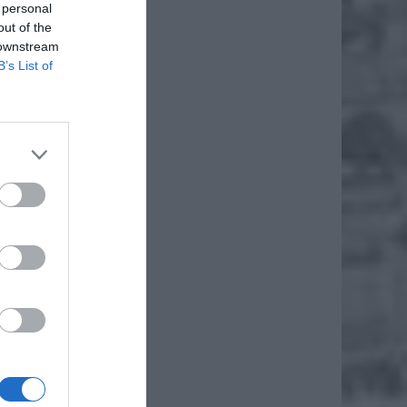
 personal
out of the
 downstream
B’s List of