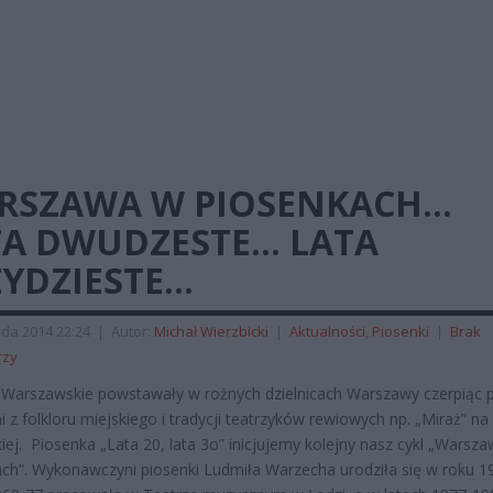
RSZAWA W PIOSENKACH…
TA DWUDZESTE… LATA
ZYDZIESTE…
ada 2014 22:24
|
Autor:
Michał Wierzbicki
|
Aktualności
,
Piosenki
|
Brak
rzy
 Warszawskie powstawały w rożnych dzielnicach Warszawy czerpiąc 
 z folkloru miejskiego i tradycji teatrzyków rewiowych np. „Miraż” na 
kiej. Piosenka „Lata 20, lata 3o” inicjujemy kolejny nasz cykl „Warsz
ch”. Wykonawczyni piosenki Ludmiła Warzecha urodziła się w roku 1