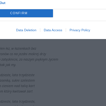
Out
ad
CONFIRM
Data Deletion
Data Access
Privacy Policy
łen łez, w łazienkach bez
neonów co na jezdni mokrej drży
h zatęsknicie, za naszym pięknym życiem
tak jak my.
zieste, lata trzydzieste
osenką, sukni szelestem
m cieniem nad talią kart
em który kwitował żart
zieste, lata trzydzieste,