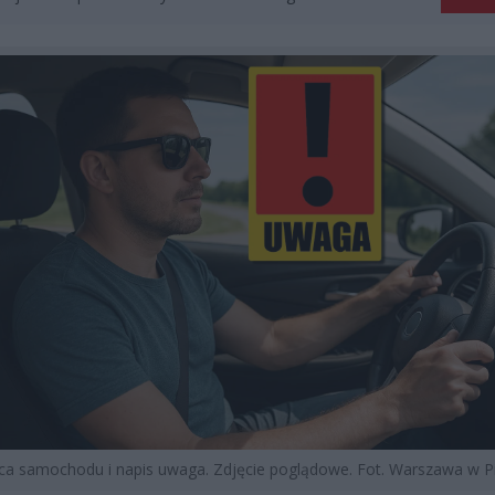
ca samochodu i napis uwaga. Zdjęcie poglądowe. Fot. Warszawa w P