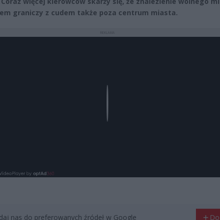
. Coraz więcej kierowców skarży się, że znalezienie wolnego m
em graniczy z cudem także poza centrum miasta.
REKLAMA
Play
aj nas do preferowanych źródeł w Google
Do