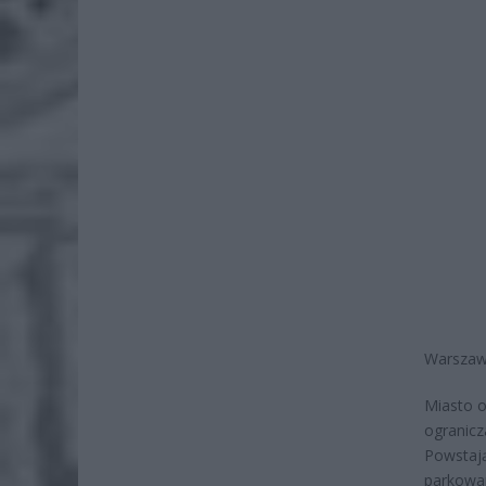
Warszawa
Miasto o
ogranicz
Powstają
parkowan