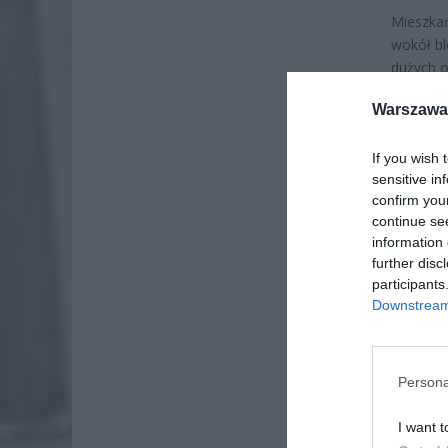
Mieszkań
wokół bl
dużych o
komunika
Warszawa 
If you wish 
sensitive in
confirm you
continue se
information 
further disc
participants
Downstream 
Persona
I want t