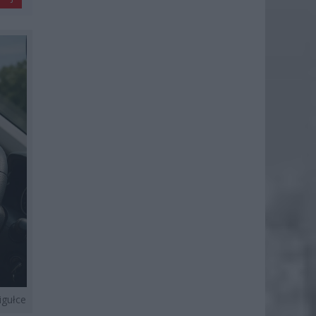
igułce