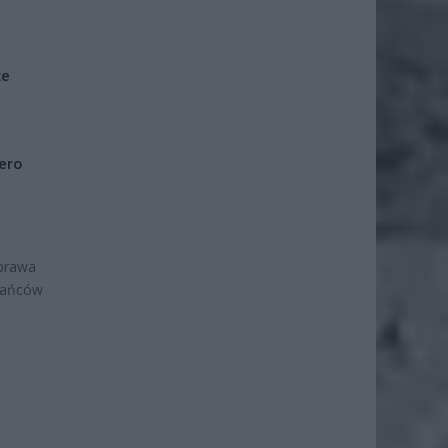
że
iero
oprawa
zkańców