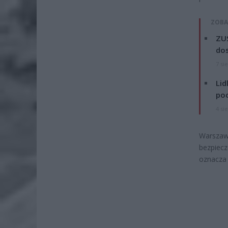
ZOBA
ZUS
dos
7 si
Lid
po
4 si
Warszaws
bezpiecz
oznacza 