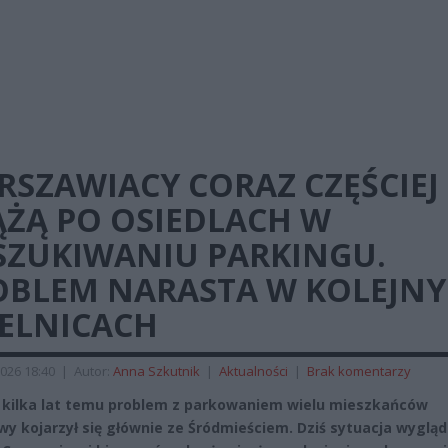
RSZAWIACY CORAZ CZĘŚCIEJ
ĄŻĄ PO OSIEDLACH W
SZUKIWANIU PARKINGU.
OBLEM NARASTA W KOLEJN
IELNICACH
026 18:40
|
Autor:
Anna Szkutnik
|
Aktualności
|
Brak komentarzy
 kilka lat temu problem z parkowaniem wielu mieszkańców
y kojarzył się głównie ze Śródmieściem. Dziś sytuacja wyglą