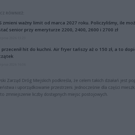
CZ RÓWNIEŻ:
 zmieni ważny limit od marca 2027 roku. Policzyliśmy, ile mo
tać senior przy emeryturze 2200, 2400, 2600 i 2700 zł
erpnia 2026 13:23
l przecenił hit do kuchni. Air fryer tańszy aż o 150 zł, a to dop
czątek
erpnia 2026 16:06
ki Zarząd Dróg Miejskich podkreśla, że celem takich działań jest p
eństwa i uporządkowanie przestrzeni. Jednocześnie dla części mies
to zmniejszenie liczby dostępnych miejsc postojowych.