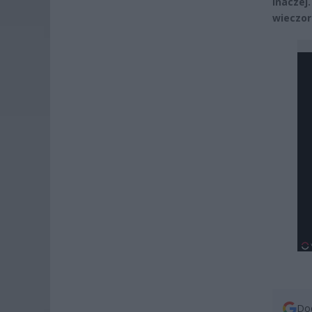
inaczej
wieczor
Dod