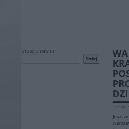
WA
Szukaj w serwisie
Szukaj
KR
PO
PR
DZ
16 maja 2
Jeszcze
Warszaw