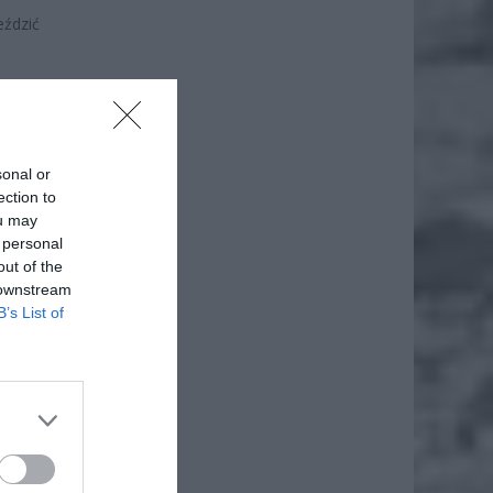
eździć
sonal or
ection to
ou may
 personal
out of the
 downstream
B’s List of