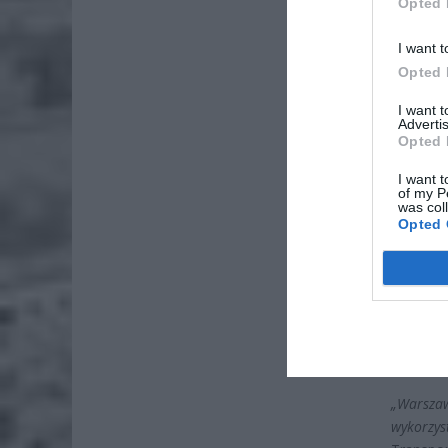
Opted 
I want t
Opted 
I want 
Advertis
Opted 
I want t
ZOBA
of my P
was col
Lid
Opted 
po
4 si
Pie
Wni
4 si
„Warszaw
wykorzys