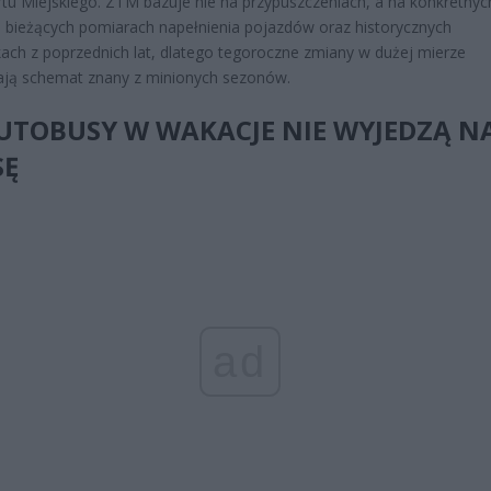
tu Miejskiego. ZTM bazuje nie na przypuszczeniach, a na konkretnyc
 bieżących pomiarach napełnienia pojazdów oraz historycznych
kach z poprzednich lat, dlatego tegoroczne zmiany w dużej mierze
ają schemat znany z minionych sezonów.
UTOBUSY W WAKACJE NIE WYJEDZĄ N
SĘ
ad