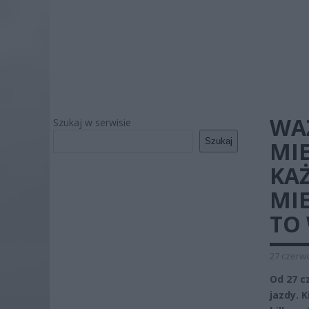
WA
Szukaj w serwisie
Szukaj
MI
KAŻ
MI
TO 
27 czerwc
Od 27 c
jazdy. K