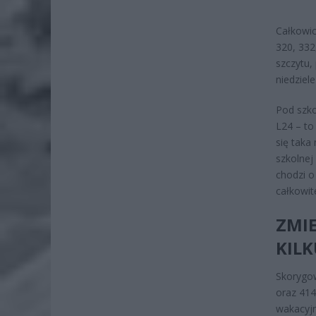
Całkowic
320, 332
szczytu,
niedziele
Pod szko
L24 – to
się taka
szkolnej
chodzi o
całkowit
ZMI
KILK
Skorygow
oraz 414
wakacyjn