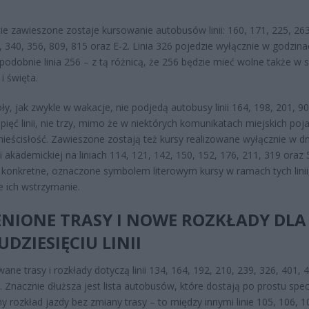
ie zawieszone zostaje kursowanie autobusów linii: 160, 171, 225, 263
, 340, 356, 809, 815 oraz E-2. Linia 326 pojedzie wyłącznie w godzina
 podobnie linia 256 – z tą różnicą, że 256 będzie mieć wolne także w 
 i święta.
ły, jak zwykle w wakacje, nie podjedą autobusy linii 164, 198, 201, 9
 pięć linii, nie trzy, mimo że w niektórych komunikatach miejskich poj
 nieścisłość. Zawieszone zostają też kursy realizowane wyłącznie w dn
 i akademickiej na liniach 114, 121, 142, 150, 152, 176, 211, 319 oraz
 konkretne, oznaczone symbolem literowym kursy w ramach tych linii,
e ich wstrzymanie.
ENIONE TRASY I NOWE ROZKŁADY DLA
UDZIESIĘCIU LINII
ane trasy i rozkłady dotyczą linii 134, 164, 192, 210, 239, 326, 401, 
. Znacznie dłuższa jest lista autobusów, które dostają po prostu spec
y rozkład jazdy bez zmiany trasy – to między innymi linie 105, 106, 1