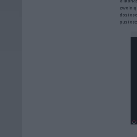
kilkana
zwolnią
dostoso
pustosz