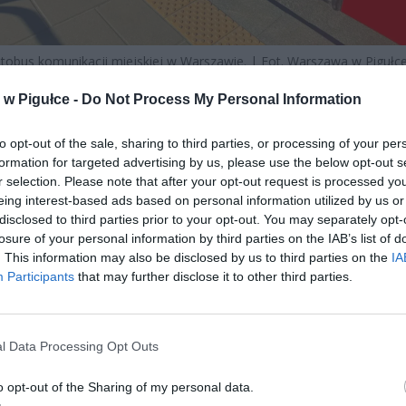
tobus komunikacji miejskiej w Warszawie. | Fot. Warszawa w Pigułce
w Pigułce -
Do Not Process My Personal Information
CZEGO AKURA
T TERAZ – RUCH W MIEŚC
RAWDĘ SPADA
to opt-out of the sale, sharing to third parties, or processing of your per
formation for targeted advertising by us, please use the below opt-out s
sierpień to miesiące, w których stolica wyraźnie zwalnia. Dzieci i młod
r selection. Please note that after your opt-out request is processed y
go wyczekiwaną przerwę w nauce, więc rano nie muszą pędzić na pi
eing interest-based ads based on personal information utilized by us or
przed dzwonkiem. Studenci odetchnęli po sesji egzaminacyjnej, a du
disclosed to third parties prior to your opt-out. You may separately opt-
eszkańców po prostu wyjeżdża na urlopy.
losure of your personal information by third parties on the IAB’s list of
. This information may also be disclosed by us to third parties on the
IA
Participants
that may further disclose it to other third parties.
l Data Processing Opt Outs
o opt-out of the Sharing of my personal data.
ad