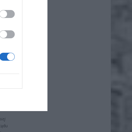
iero
ł.
iej
ządu