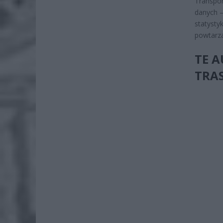
Transpor
danych –
statysty
powtarz
TE A
TRA