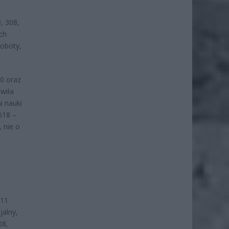
, 308,
ch
soboty,
00 oraz
awiła
i nauki
 518 –
 nie o
411
jalny,
08,