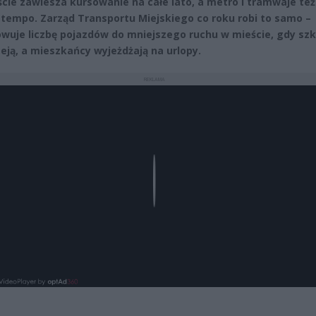
ście zawiesza kursowanie na całe lato, a metro i tramwaje też
 tempo. Zarząd Transportu Miejskiego co roku robi to samo –
wuje liczbę pojazdów do mniejszego ruchu w mieście, gdy szk
eją, a mieszkańcy wyjeżdżają na urlopy.
REKLAMA
Play