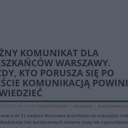
ŻNY KOMUNIKAT DLA
ESZKAŃCÓW WARSZAWY.
DY, KTO PORUSZA SIĘ PO
EŚCIE KOMUNIKACJĄ POWIN
WIEDZIEĆ
a 2026 12:49
|
Autor:
Michał Wierzbicki
|
Aktualności
|
Brak komentarzy
zerwca do 31 sierpnia Warszawa przechodzi na wakacyjny roz
ilkadziesiąt linii autobusowych zmienia trasy lub częstotliwość