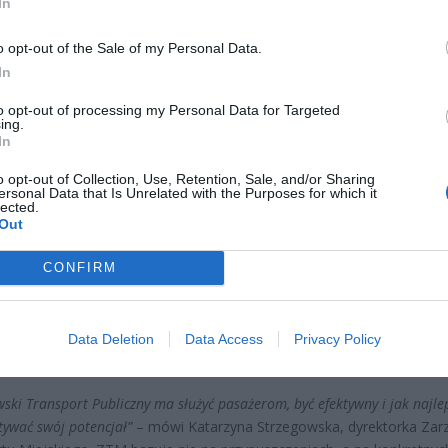
In
o opt-out of the Sale of my Personal Data.
In
to opt-out of processing my Personal Data for Targeted
ing.
In
o opt-out of Collection, Use, Retention, Sale, and/or Sharing
CZ RÓWNIEŻ:
ersonal Data that Is Unrelated with the Purposes for which it
lected.
l przecenił hit do kuchni. Air fryer tańszy aż o 150 zł, a to dop
Out
czątek
erpnia 2026 16:06
CONFIRM
niądze dla milionów polskich rodzin. ZUS wypłacił już 173 mln z
oski wciąż można składać
Data Deletion
Data Access
Privacy Policy
erpnia 2026 12:56
ski Transport Publiczny ma służyć pasażerom, być efektywny i jak najlep
tywać swój potencjał”
– mówi Katarzyna Strzegowska, dyrektorka Zar