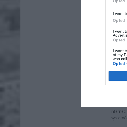
Opted 
I want t
Opted 
I want 
ZOBA
Advertis
Opted 
Lid
po
I want t
of my P
4 si
was col
Opted 
Pie
Wni
4 si
mBank og
7:00. W 
internec
systemów