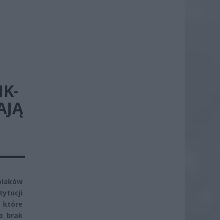
IK-
AJĄ
olaków
tytucji
, które
a brak