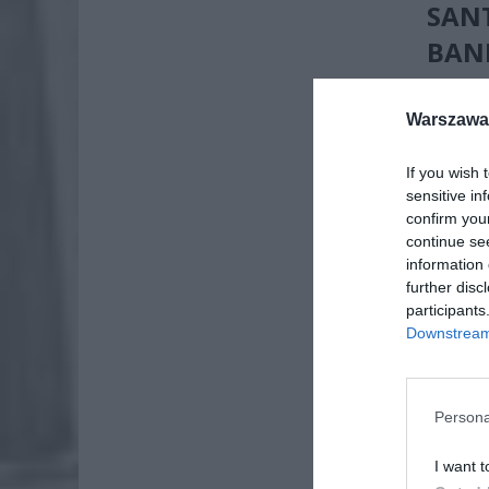
SAN
BAN
Wśród b
Warszawa 
najwięk
przerwę
korzyst
If you wish 
Przelew
sensitive in
confirm you
konta i h
continue se
information 
further disc
participants
Downstream 
Persona
I want t