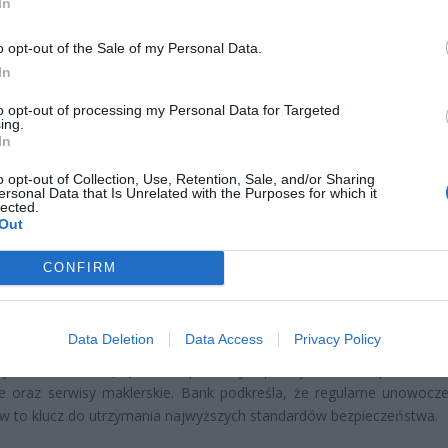
In
o opt-out of the Sale of my Personal Data.
In
to opt-out of processing my Personal Data for Targeted
CZ RÓWNIEŻ:
ing.
In
l przecenił hit do kuchni. Air fryer tańszy aż o 150 zł, a to dop
czątek
o opt-out of Collection, Use, Retention, Sale, and/or Sharing
ersonal Data that Is Unrelated with the Purposes for which it
erpnia 2026 16:06
lected.
Out
niądze dla milionów polskich rodzin. ZUS wypłacił już 173 mln z
oski wciąż można składać
CONFIRM
erpnia 2026 12:56
Data Deletion
Data Access
Privacy Policy
raniczy dostęp do swoich usług w nocy z soboty na niedzielę od 
tym czasie nie będą działać przelewy, aplikacja mobilna, płatności 
ie oraz serwisy maklerskie. Bank podkreśla, że regularne unowocze
 to klucz do utrzymania najwyższych standardów bezpieczeństwa.