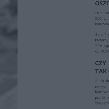
OSZ
Nest Ban
5:00 w 
bankomat
Bank Po
kartami,
BPH zapl
od 19:00
CZY
TAK
Banki tł
nowych 
bankowoś
portfeli
zaawanso