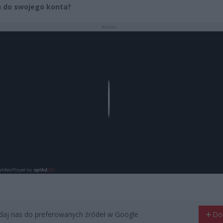
 do swojego konta?
REKLAMA
Play
aj nas do preferowanych źródeł w Google
Do