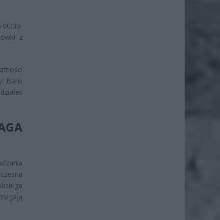
 00:00-
tówki z
atności
y. Bank
działek
AGA
adzania
łczesna
obsługa
ymagają