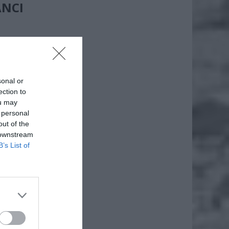
NCI
zły się
dłuższą
ą mogli
systemu
sonal or
e stanu
ection to
ou may
 personal
out of the
 downstream
B’s List of