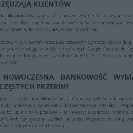
CZĘDZAJĄ KLIENTÓW
k całkowicie wyłączy płatności kartowe, w tym mobilne, w godzinach
niedzielę. Klienci nie będą mogli także wpłacać ani wypłacać go
ów, zmieniać limitów czy aktywować nowych kart.
cztowy w tym samym przedziale czasowym ograniczy dostęp do pł
 w tym ich obsługę w portfelach cyfrowych Google Pay i Apple Pa
anował aż dwie przerwy – w sobotę od 6:30 do 12:00 oraz w ponie
 do 23:00.
 NOWOCZESNA BANKOWOŚĆ WYM
 CZĘSTYCH PRZERW?
umaczą, że regularne aktualizacje systemów są niezbędne do wprow
funkcjonalności i zapewnienia bezpieczeństwa transakcji. Wspó
ć to już nie tylko przelewy – to inwestycje, płatności mobilne, 
 cyfrowych czy systemy szybkich płatności. Wszystkie te usługi w
wanej infrastruktury technicznej.