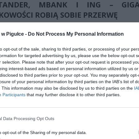
TANDER, MBANK I ING – GIGA
KOWOŚCI ROBIĄ SOBIE PRZERWĘ
anków, które poinformowały o weekendowych wyłączeniach, znala
w Pigułce -
Do Not Process My Personal Information
sze instytucje w Polsce. Santander Bank Polska zaplanował naj
 – od godz. 23:00 w sobotę do 7:30 w niedzielę klienci nie będ
ać z bankowości internetowej, aplikacji mobilnej, BLIK-a ani 
to opt-out of the sale, sharing to third parties, or processing of your per
24. Jak przekazał bank, jedyną dostępną opcją będzie sprawdzeni
formation for targeted advertising by us, please use the below opt-out s
r selection. Please note that after your opt-out request is processed y
istorii transakcji.
eing interest-based ads based on personal information utilized by us or
disclosed to third parties prior to your opt-out. You may separately opt-
losure of your personal information by third parties on the IAB’s list of
. This information may also be disclosed by us to third parties on the
IA
Participants
that may further disclose it to other third parties.
ad
l Data Processing Opt Outs
o opt-out of the Sharing of my personal data.