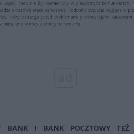
k Śląski, choć nie był wymieniony w pierwotnych komunikatach, 
wadza okresowe prace serwisowe. Podobnie sytuacja wygląda w pr
anku, który ostrzega przed problemami z transakcjami kartowymi
a piątą rano w nocy z soboty na niedzielę.
ad
T BANK I BANK POCZTOWY TEŻ 