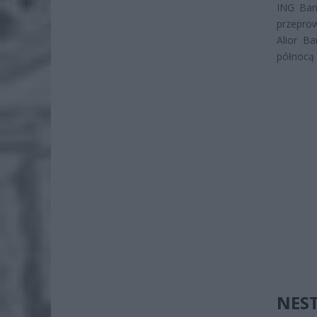
ING Ban
przepro
Alior B
północą 
NES