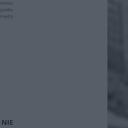
również
zypadku
 między
NIE