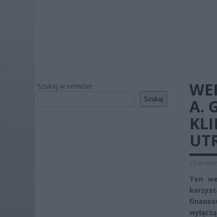
WEE
Szukaj w serwisie
Szukaj
A.
KL
UT
27 wrześn
Ten we
korzyst
finanso
wyłączą