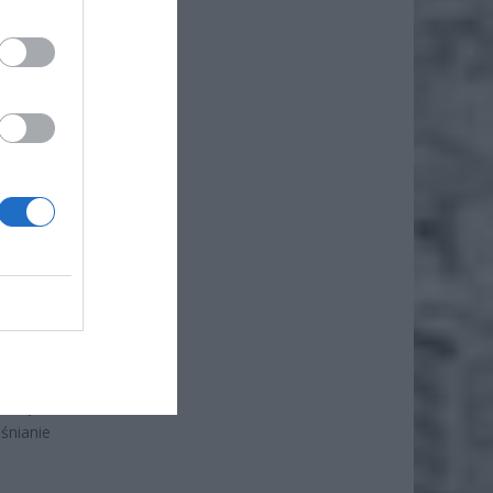
iero
ł.
2:30 do
kartą w
śnianie