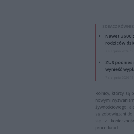
ZOBACZ RÓWNIE
Nawet 3600 z
rodziców dzie
7 sierpnia 2026 19
ZUS podniesie
wynieść wypł
7 sierpnia 2026 19
Rolnicy, którzy są
nowymi wyzwaniami.
żywnościowego, ale
są zobowiązani do 
się z koniecznoś
procedurach.