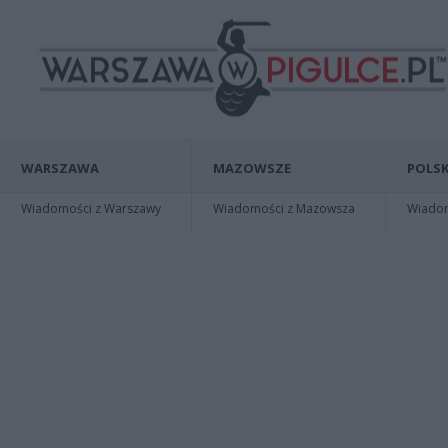
WARSZAWA
MAZOWSZE
POLSK
Wiadomości z Warszawy
Wiadomości z Mazowsza
Wiadomo