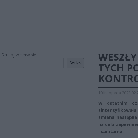
WESZŁY
Szukaj w serwisie
Szukaj
TYCH P
KONTRO
10 listopada 2023 02:
W ostatnim cza
zintensyfikowała
zmiana nastąpił
na celu zapewni
i sanitarne.