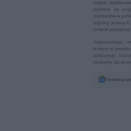
Artykuł opublikow
wydawać się uciąż
standardów w polsk
regulacji prawnych
polskich produktów
Podsumowując, int
krokiem w kierunku
publicznego. Choci
niezbędne dla utrzy
Obserwuj na