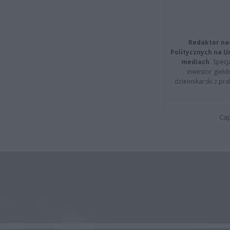
Redaktor na
Politycznych na 
mediach.
Specja
inwestor giełd
dziennikarski z pr
Cap