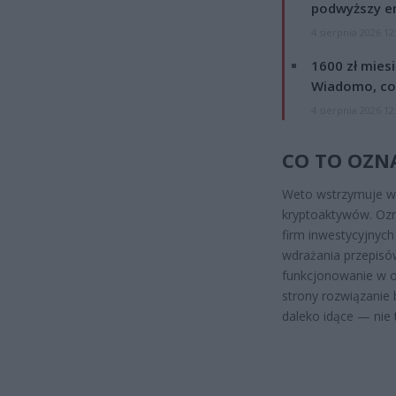
podwyższy e
4 sierpnia 2026 12
1600 zł mies
Wiadomo, co
4 sierpnia 2026 12
CO TO OZN
Weto wstrzymuje wej
kryptoaktywów. Ozn
firm inwestycyjnyc
wdrażania przepisó
funkcjonowanie w ot
strony rozwiązanie
daleko idące — nie 