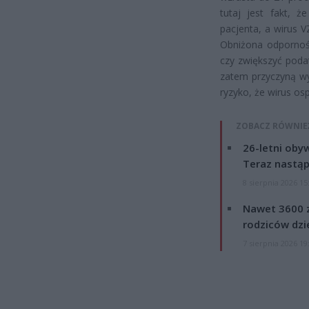
tutaj jest fakt,
pacjenta, a wirus 
Obniżona odpornoś
czy zwiększyć poda
zatem przyczyną wy
ryzyko, że wirus osp
ZOBACZ RÓWNIE
26-letni obyw
Teraz nastąp
8 sierpnia 2026 15
Nawet 3600 z
rodziców dzie
7 sierpnia 2026 19