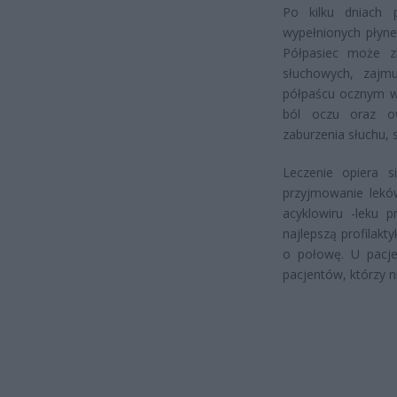
Po kilku dniach 
wypełnionych płyne
Półpasiec może z
słuchowych, zajm
półpaścu ocznym wy
ból oczu oraz ow
zaburzenia słuchu, 
Leczenie opiera 
przyjmowanie lekó
acyklowiru -leku p
najlepszą profilakt
o połowę. U pacje
pacjentów, którzy ni