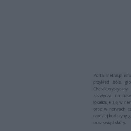
Portal inetrai.pl 
przykład bóle gło
Charakterystyczn
zazwyczaj na tułow
lokalizuje się w n
oraz w nerwach cz
rzadziej kończyny g
oraz świąd skóry.