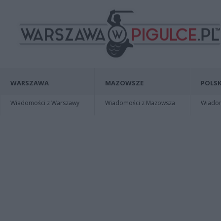
WARSZAWA
MAZOWSZE
POLSK
Wiadomości z Warszawy
Wiadomości z Mazowsza
Wiadomo