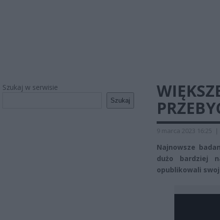
WIĘKSZ
Szukaj w serwisie
Szukaj
PRZEBYC
9 marca 2023 16:25
|
Najnowsze badani
dużo bardziej 
opublikowali swo