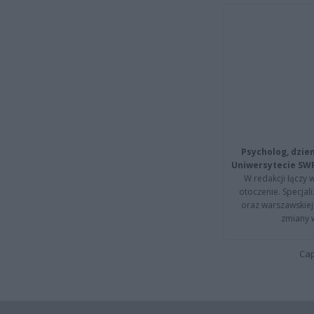
Psycholog, dzie
Uniwersytecie SW
W redakcji łączy 
otoczenie. Specja
oraz warszawskiej 
zmiany 
Cap