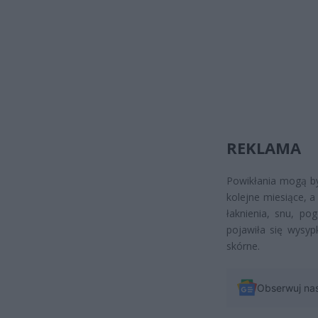
REKLAMA
Powikłania mogą by
kolejne miesiące, a
łaknienia, snu, po
pojawiła się wysyp
skórne.
Obserwuj na