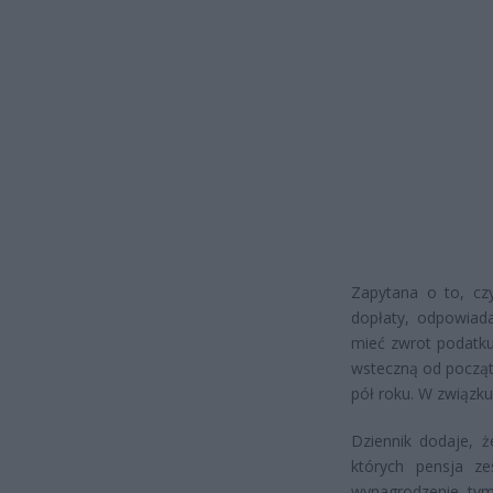
Zapytana o to, cz
dopłaty, odpowiada
mieć zwrot podatku
wsteczną od początk
pół roku. W związku
Dziennik dodaje, 
których pensja ze
wynagrodzenie, tym