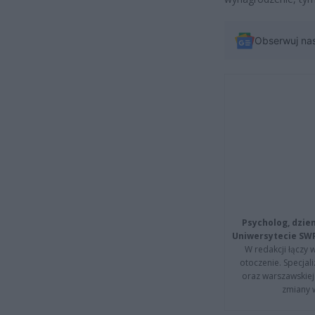
Obserwuj na
Psycholog, dzie
Uniwersytecie SW
W redakcji łączy 
otoczenie. Specja
oraz warszawskiej 
zmiany 