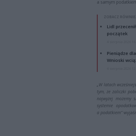
a samym podatkiem 
ZOBACZ RÓWNIE
Lidl przeceni
początek
4 sierpnia 2026 16
Pieniądze dla
Wnioski wcią
4 sierpnia 2026 12
„W latach wcześniejs
tym, że zaliczki po
najwyżej możemy s
systemie opodatko
a podatkiem”
wyjaśn