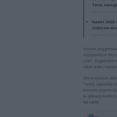
Teraz nastąp
8 sierpnia 2026 15
Nawet 3600 z
rodziców dzie
7 sierpnia 2026 19
Koncert przygotowa
najsłynniejsze hity 
Low”. Organizatorz
także zrobi z każd
Dla wszystkich, któ
Tarasy zapewniły r
koncertu poprzez li
w aplikacji mobilne
lub tablet.