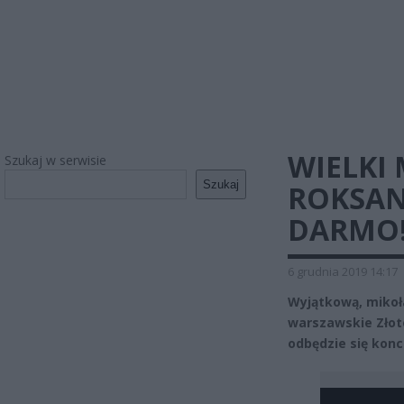
WIELKI
Szukaj w serwisie
Szukaj
ROKSANY
DARMO
6 grudnia 2019 14:17
Wyjątkową, mikoł
warszawskie Złote 
odbędzie się kon