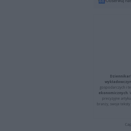
Obserwuj na
Dziennikar
wykładowczyn
gospodarczych i t
ekonomicznych
.
precyzyjne artyku
branży, swoje tekst
Cap