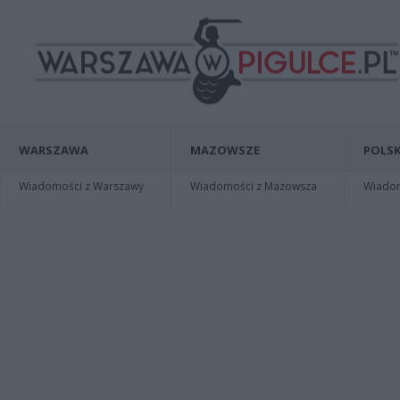
WARSZAWA
MAZOWSZE
POLSK
Wiadomości z Warszawy
Wiadomości z Mazowsza
Wiadomo