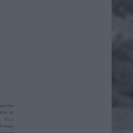
edawców
ałów ze
ń. To z
d mniej
wyższym