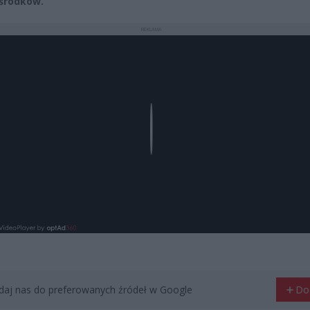
środków.
REKLAMA
Play
aj nas do preferowanych źródeł w Google
Do