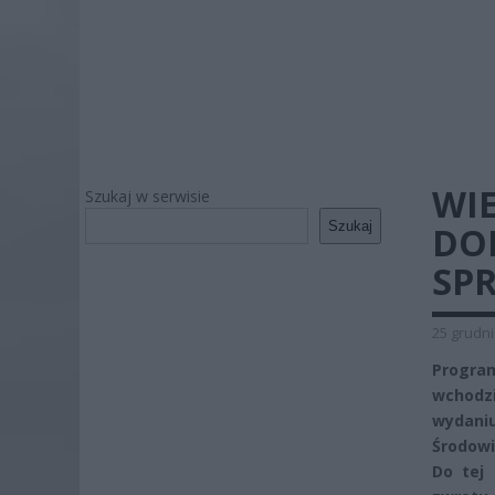
WIE
Szukaj w serwisie
Szukaj
DO
SP
25 grudni
Progra
wchodzi
wydaniu
Środowi
Do tej 