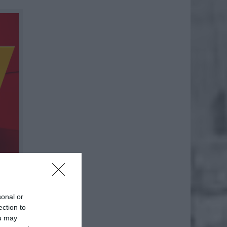
sonal or
ection to
ou may
łędnych