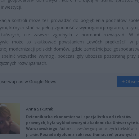
inwestycji.
ikacja kontroli może też prowadzić do pogłębienia podziałów społ
ymi, których stać na pełną zgodność z wymogami programu, a tymi,
 tańszych, nie zawsze zgodnych z normami rozwiązań. W dł
tywie może to skutkować powstaniem „dwóch prędkości” w pr
znej modernizacji polskich domów, gdzie zamożniejsze gospodarst
 spełnić wszystkie wymogi, podczas gdy uboższe pozostaną przy s
gicznych rozwiązaniach.
bserwuj nas w Google News
Obser
Anna Szkutnik
Dziennikarka ekonomiczna i specjalistka od tekstów
prawnych, była wykładowczyni akademicka Uniwersytet
Warszawskiego.
Autorka newsów gospodarczych i tekstów o
prawie.
Posiada dyplom z zakresu tłumaczeń prawnych i