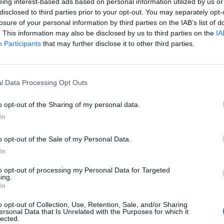
eing interest-based ads based on personal information utilized by us or
w powierzchni ocieplanych budynków oraz instalacji systemów grz
disclosed to third parties prior to your opt-out. You may separately opt-
iających norm ekologicznych. Ministerstwo planuje skontrolować 5 
losure of your personal information by third parties on the IAB’s list of
ich inwestycji do końca roku, co oznacza wizyty urzędników w ty
. This information may also be disclosed by us to third parties on the
IA
Participants
that may further disclose it to other third parties.
h domów.
l Data Processing Opt Outs
o opt-out of the Sharing of my personal data.
In
ad
o opt-out of the Sale of my Personal Data.
In
to opt-out of processing my Personal Data for Targeted
ing.
In
o opt-out of Collection, Use, Retention, Sale, and/or Sharing
ersonal Data that Is Unrelated with the Purposes for which it
lected.