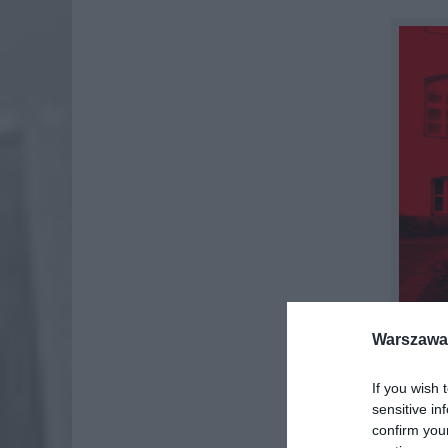
Warszawa 
If you wish 
sensitive in
confirm you
Najczęs