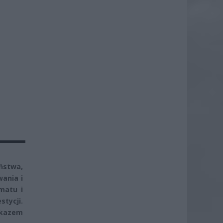
H
ństwa,
wania i
matu i
tycji.
akazem