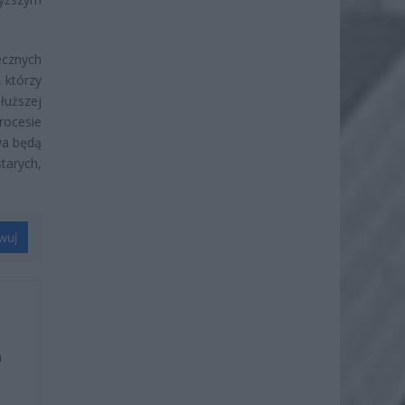
ecznych
 którzy
uższej
ocesie
wa będą
tarych,
wuj
u