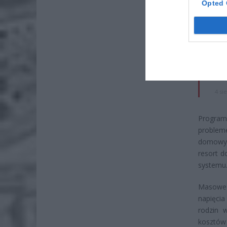
Opted 
ZOBA
Lid
po
4 si
Pie
Wni
4 si
Program,
problem
domowych
resort d
systemu
Masowe 
napięcia
rodzin 
kosztów 