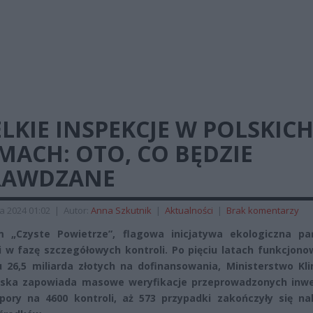
LKIE INSPEKCJE W POLSKIC
MACH: OTO, CO BĘDZIE
RAWDZANE
a 2024 01:02
|
Autor:
Anna Szkutnik
|
Aktualności
|
Brak komentarzy
m „Czyste Powietrze”, flagowa inicjatywa ekologiczna pa
 w fazę szczegółowych kontroli. Po pięciu latach funkcjono
 26,5 miliarda złotych na dofinansowania, Ministerstwo Kli
ska zapowiada masowe weryfikacje przeprowadzonych inwes
pory na 4600 kontroli, aż 573 przypadki zakończyły się n