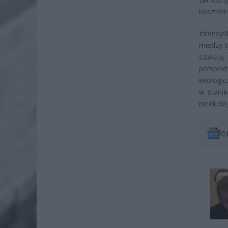
kosztom 
Intensyf
między t
szukają
perspek
ekologic
w stanie
nieekolo
O