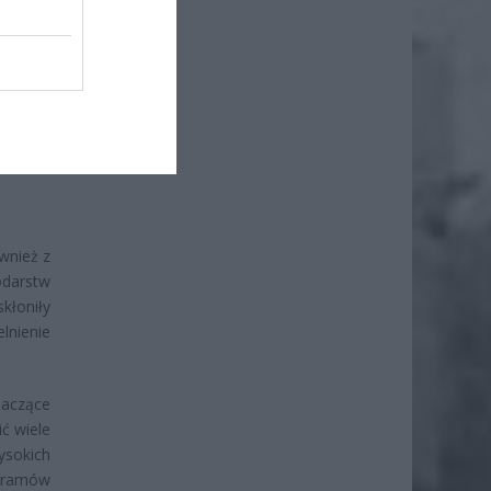
iero
ł.
wnież z
darstw
kłoniły
lnienie
naczące
ć wiele
ysokich
ogramów