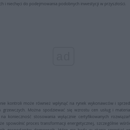
h i niechęci do podejmowania podobnych inwestycji w przyszłości.
ad
enie kontroli może również wpłynąć na rynek wykonawców i sprz
ń grzewczych. Można spodziewać się wzrostu cen usług i materi
 na konieczność stosowania wyłącznie certyfikowanych rozwiąza
że spowolnić proces transformacji energetycznej, szczególnie wśró
ch gospodarstw domowych, które nie będą w stanie sprostać 