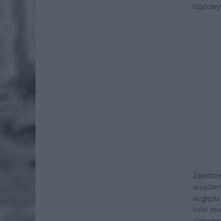
rządowyc
Zaostrz
urządze
względu
kolei mo
zamożny