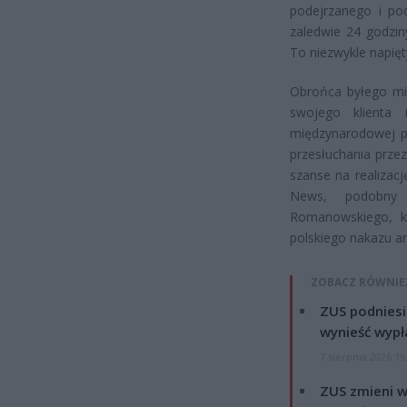
podejrzanego i po
zaledwie 24 godzin
To niezwykle napię
Obrońca byłego min
swojego klienta 
międzynarodowej p
przesłuchania przez
szanse na realizacj
News, podobny
Romanowskiego, k
polskiego nakazu a
ZOBACZ RÓWNIE
ZUS podniesie
wynieść wypł
7 sierpnia 2026 19
ZUS zmieni w