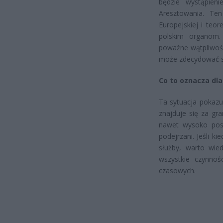
będzie wystąpie
Aresztowania. Ten
Europejskiej i teo
polskim organom.
poważne wątpliwośc
może zdecydować si
Co to oznacza dla
Ta sytuacja pokazu
znajduje się za gra
nawet wysoko post
podejrzani. Jeśli k
służby, warto wie
wszystkie czynno
czasowych.