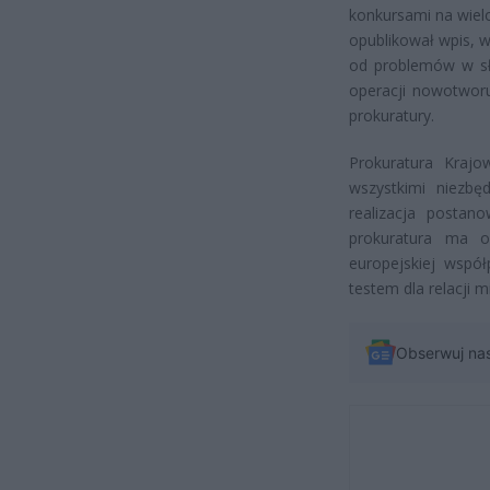
konkursami na wiel
opublikował wpis, 
od problemów w słu
operacji nowotworu
prokuratury.
Prokuratura Krajo
wszystkimi niezbę
realizacja postan
prokuratura ma o
europejskiej współ
testem dla relacji
Obserwuj na