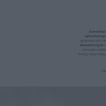
Dziennikar
wykładowczyn
gospodarczych i t
ekonomicznych
.
precyzyjne artyku
branży, swoje tekst
Cap