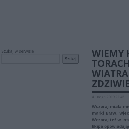
WIEMY K
Szukaj w serwisie
Szukaj
TORACH
WIATRA
ZDZIWIE
4 lutego 2019 21:45
|
Wczoraj miała mi
marki BMW, wjec
Wczoraj też w int
Ekipa opowiadają