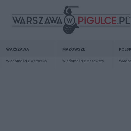
WARSZAWA
MAZOWSZE
POLSK
Wiadomości z Warszawy
Wiadomości z Mazowsza
Wiadomo