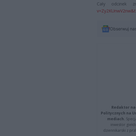
Cały odcinek z
v=Zy2KUnwV2nw&t
Obserwuj na
Redaktor na
Politycznych na 
mediach.
Specja
inwestor giełd
dziennikarski z pr