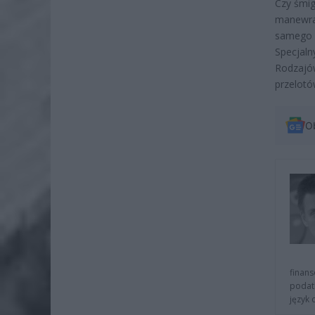
Czy śmig
manewram
samego s
Specjal
Rodzajów
przelotó
O
finans
podat
język 