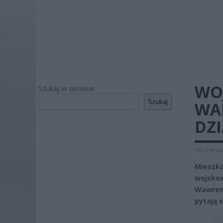
WO
Szukaj w serwisie
Szukaj
WA
DZ
18 czerwc
Mieszka
wojskow
Wawrem 
pytają 