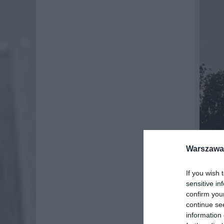
Warszawa 
If you wish 
sensitive in
confirm you
continue se
CO 
information 