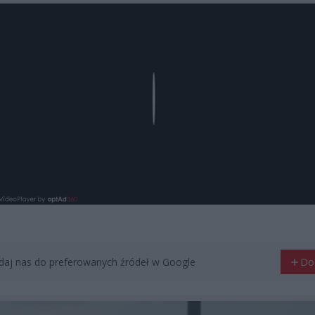
Play
aj nas do preferowanych źródeł w Google
Do