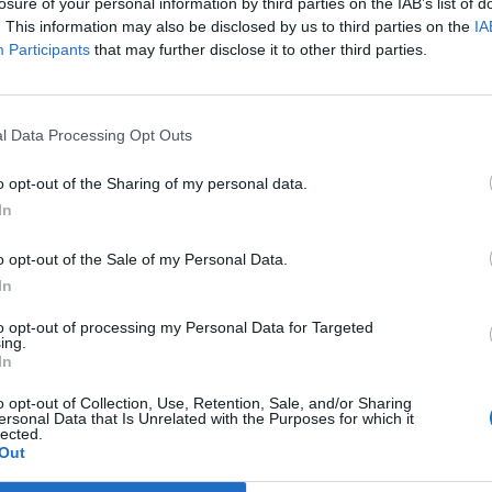
losure of your personal information by third parties on the IAB’s list of
szawą widać wielozadaniowe śmigłowce S-70i Black Hawk – produk
. This information may also be disclosed by us to third parties on the
IA
 przez zakłady PZL Mielec. To standardowe wyposażenie Wojsk
Participants
that may further disclose it to other third parties.
ych, które swoją główną bazę mają w Rembertowie, na prawym brze
 Maszyny regularnie ćwiczą w parach, wykonując tzw. loty konturowe –
j zabudowy, co jest niezbędne do przygotowania pilotów do operacji 
l Data Processing Opt Outs
zurbanizowanym.
o opt-out of the Sharing of my personal data.
In
o opt-out of the Sale of my Personal Data.
In
to opt-out of processing my Personal Data for Targeted
ad
ing.
In
o opt-out of Collection, Use, Retention, Sale, and/or Sharing
ersonal Data that Is Unrelated with the Purposes for which it
lected.
Out