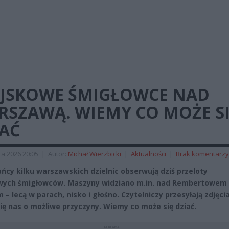
JSKOWE ŚMIGŁOWCE NAD
RSZAWĄ. WIEMY CO MOŻE S
IAĆ
a 2026 20:05
|
Autor:
Michał Wierzbicki
|
Aktualności
|
Brak komentarzy
ńcy kilku warszawskich dzielnic obserwują dziś przeloty
ych śmigłowców. Maszyny widziano m.in. nad Rembertowem 
– lecą w parach, nisko i głośno. Czytelniczy przesyłają zdjęcia
się nas o możliwe przyczyny. Wiemy co może się dziać.
REKLAMA