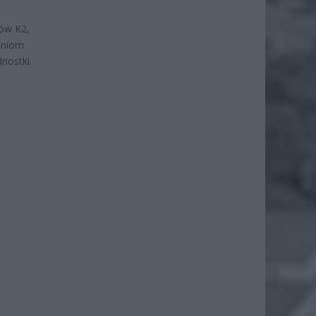
ów K2,
eniom
nostki.