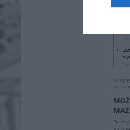
ZOBA
Naw
rod
7 si
ZUS
wyn
7 si
Maszyny 
poszukiw
MOŻ
MAZ
Przeloty
wojskow