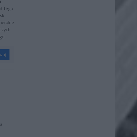
i
nt tego
sk
neralne
szych
go.
wuj
na