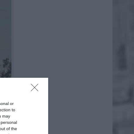
sonal or
ection to
ou may
 personal
out of the