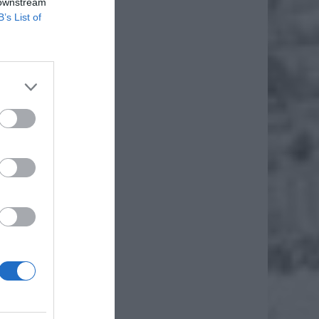
 downstream
owane
B’s List of
gu
 jak
w