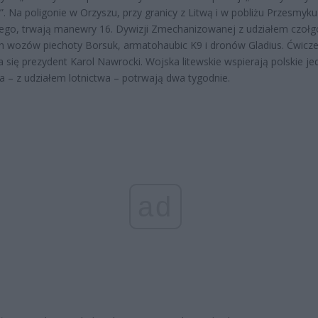
. Na poligonie w Orzyszu, przy granicy z Litwą i w pobliżu Przesmyku
ego, trwają manewry 16. Dywizji Zmechanizowanej z udziałem czołg
 wozów piechoty Borsuk, armatohaubic K9 i dronów Gladius. Ćwicz
a się prezydent Karol Nawrocki. Wojska litewskie wspierają polskie jed
a – z udziałem lotnictwa – potrwają dwa tygodnie.
ad