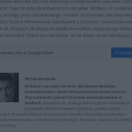
łowce widoczne dziś nad Warszawą są bezpośrednio związane z tym
i? Tego na razie nie potwierdzono oficjalnie. Możliwe, że to eleme
zerszego planu szkoleniowego, możliwe że rutynowe ćwiczenia Woj
nych z bazy w Rembertowie, niezwiązane z Orzyszem. Dowództwo Ge
 Sił Zbrojnych jak dotąd nie wydało komunikatu dotyczącego dzisiej
w nad stolicą. Pewne jest natomiast, że nie dzieje się nic niepokojące
bserwuj nas w Google News
Obser
Michał Wierzbicki
Redaktor naczelny serwisu. Absolwent Wydziału
Dziennikarstwa i Nauk Politycznych na Uniwersytecie
Warszawskim z ponad 15-letnim doświadczeniem w
mediach.
Specjalista ds. strategii informacyjnych i komunikacji
kryzysowej. Wieloletni inwestor giełdowy i praktyk rynków
owych. W swoich tekstach łączy warsztat dziennikarski z praktyczną wiedzą o
kach, inwestowaniu i mechanizmach rynkowych, tłumacząc zawiłości ekonomii 
codzienny.