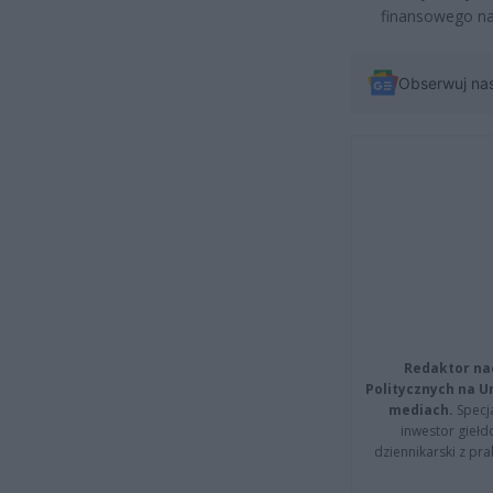
finansowego na
Obserwuj na
Redaktor na
Politycznych na 
mediach.
Specja
inwestor giełd
dziennikarski z pr