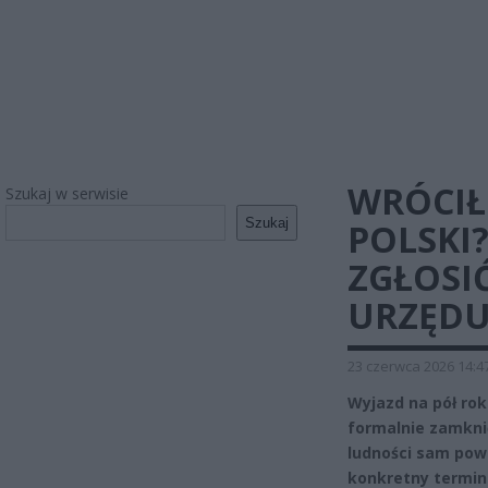
WRÓCIŁ
Szukaj w serwisie
Szukaj
POLSKI
ZGŁOSI
URZĘD
23 czerwca 2026 14:4
Wyjazd na pół rok
formalnie zamkn
ludności sam powr
konkretny termin: