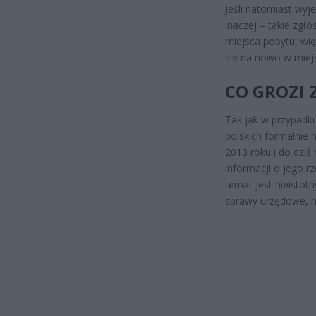
Jeśli natomiast wyj
inaczej – takie zg
miejsca pobytu, wię
się na nowo w miej
CO GROZI 
Tak jak w przypadk
polskich formalnie 
2013 roku i do dziś
informacji o jego r
temat jest nieistot
sprawy urzędowe, n