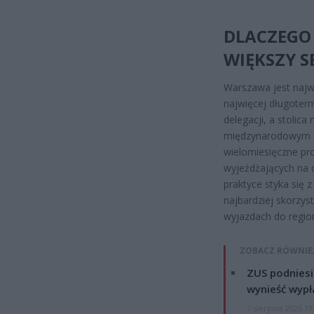
DLACZEGO
WIĘKSZY S
Warszawa jest najw
najwięcej długoter
delegacji, a stolic
międzynarodowym za
wielomiesięczne pro
wyjeżdżających na d
praktyce styka się 
najbardziej skorzys
wyjazdach do region
ZOBACZ RÓWNIE
ZUS podniesie
wynieść wypł
7 sierpnia 2026 19