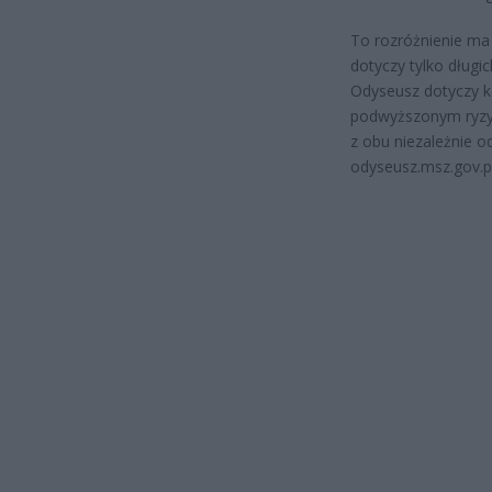
To rozróżnienie ma
dotyczy tylko długi
Odyseusz dotyczy k
podwyższonym ryzyk
z obu niezależnie o
odyseusz.msz.gov.pl