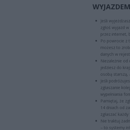
WYJAZDEM,
Jeśli wyjeżdżas
zgłoś wyjazd w 
przez internet, 
Po powrocie z t
możesz to zrobi
danych w rejest
Niezależnie od 
jedziesz do kra
osobą starszą, 
Jeśli podróżuje
zgłaszanie kol
wypełniania for
Pamiętaj, że z
14 dniach od za
zgłaszać każdy
Nie traktuj ża
– to systemy in