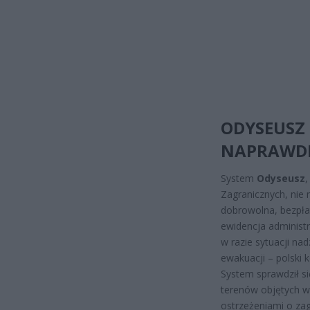
ODYSEUSZ 
NAPRAWDĘ
System
Odyseusz
Zagranicznych, ni
dobrowolna, bezpłat
ewidencja administra
w razie sytuacji na
ewakuacji – polski 
System sprawdził si
terenów objętych wo
ostrzeżeniami o zag