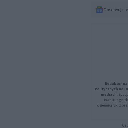
Obserwuj na
Redaktor na
Politycznych na 
mediach.
Specja
inwestor giełd
dziennikarski z pr
Cap