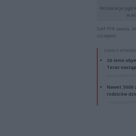
Restauracja Jaga 
w as
Szef PFR uważa, że
szczepień.
ZOBACZ RÓWNIE
26-letni obyw
Teraz nastąp
8 sierpnia 2026 15
Nawet 3600 z
rodziców dzie
7 sierpnia 2026 19