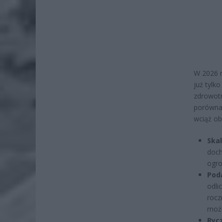
W 2026 r
już tylk
zdrowotn
porównan
wciąż ob
Ska
doch
ogro
Poda
odli
rocz
możl
Ryc