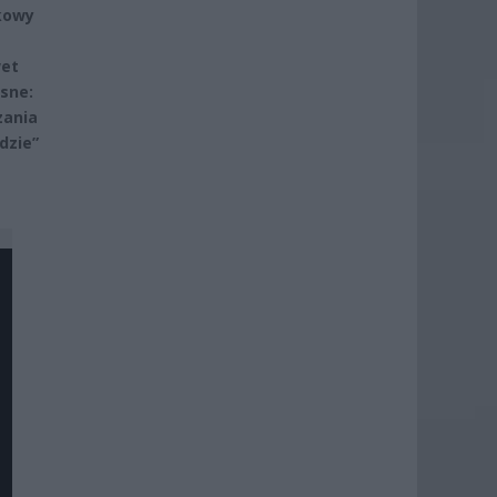
kowy
wet
osne:
zania
dzie”