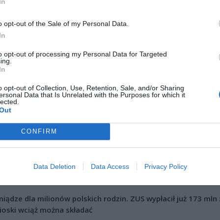
In
o opt-out of the Sale of my Personal Data.
In
ad
to opt-out of processing my Personal Data for Targeted
ing.
In
o opt-out of Collection, Use, Retention, Sale, and/or Sharing
ersonal Data that Is Unrelated with the Purposes for which it
lected.
Out
CONFIRM
CZ RÓWNIEŻ:
l przecenił hit do kuchni. Air fryer tańszy aż o 150 zł, a to dop
czątek
Data Deletion
Data Access
Privacy Policy
erpnia 2026 16:06
niądze dla milionów polskich rodzin. ZUS wypłacił już 173 mln z
oski wciąż można składać