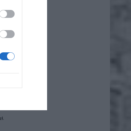
iero
ł.