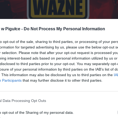
w Pigułce -
Do Not Process My Personal Information
Fot. Shutterstock / Warszawa w Pigułce
to opt-out of the sale, sharing to third parties, or processing of your per
, KTÓRA ZAMRAŻA TWÓJ PORTFEL: 20
formation for targeted advertising by us, please use the below opt-out s
r selection. Please note that after your opt-out request is processed y
EGO
eing interest-based ads based on personal information utilized by us or
disclosed to third parties prior to your opt-out. You may separately opt-
ć przedsiębiorców kontynuujących działalność gospodarczą ma czas
losure of your personal information by third parties on the IAB’s list of
ormy opodatkowania do 20. dnia miesiąca następującego po miesiąc
. This information may also be disclosed by us to third parties on the
IA
siągnęli pierwszy przychód w nowym roku. Dla zdecydowanej większ
Participants
that may further disclose it to other third parties.
stawiła pierwszą fakturę w styczniu, datą graniczną jest
20 lutego 2
o termin zawity – nie można go przywrócić, przesunąć ani negocjować
ikiem Urzędu Skarbowego.
l Data Processing Opt Outs
o opt-out of the Sharing of my personal data.