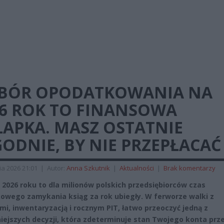
BÓR OPODATKOWANIA NA
26 ROK TO FINANSOWA
ŁAPKA. MASZ OSTATNIE
ODNIE, BY NIE PRZEPŁACAĆ
ia 2026 21:01
|
Autor:
Anna Szkutnik
|
Aktualności
|
Brak komentarzy
 2026 roku to dla milionów polskich przedsiębiorców czas
owego zamykania ksiąg za rok ubiegły. W ferworze walki z
mi, inwentaryzacją i rocznym PIT, łatwo przeoczyć jedną z
iejszych decyzji, która zdeterminuje stan Twojego konta prz