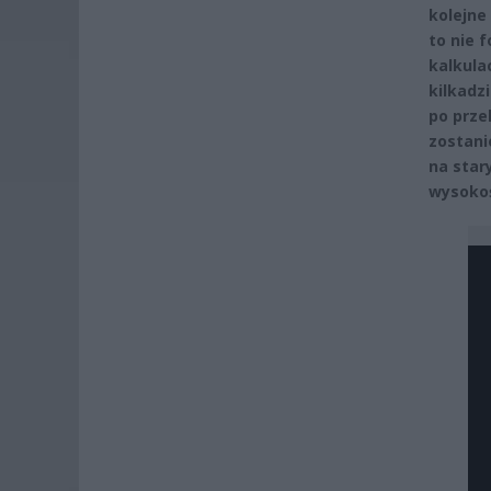
kolejne
to nie 
kalkula
kilkadzi
po prze
zostanie
na star
wysokoś