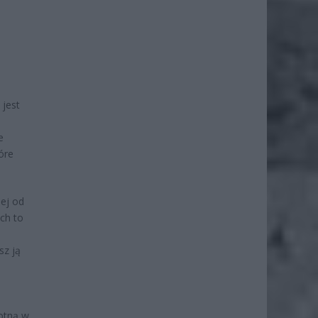
 jest
e
óre
nej od
ch to
sz ją
otną w