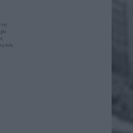
 tej
egła
ię
wą kulą