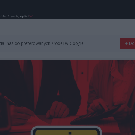
aj nas do preferowanych źródeł w Google
Do