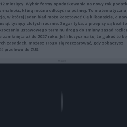
 12 miesięcy. Wybór formy opodatkowania na nowy rok podat
formalność, którą można odłożyć na później. To matematyczna
cja, w której jeden błąd może kosztować Cię kilkanaście, a na
esiąt tysięcy złotych rocznie. Zegar tyka, a przepisy są bezlit
kroczeniu ustawowego terminu droga do zmiany zasad rozlic
 zamknięta aż do 2027 roku. Jeśli liczysz na to, że „jakoś to bę
ych zasadach, możesz srogo się rozczarować, gdy zobaczysz
ć przelewu do ZUS.
REKLAMA
Play