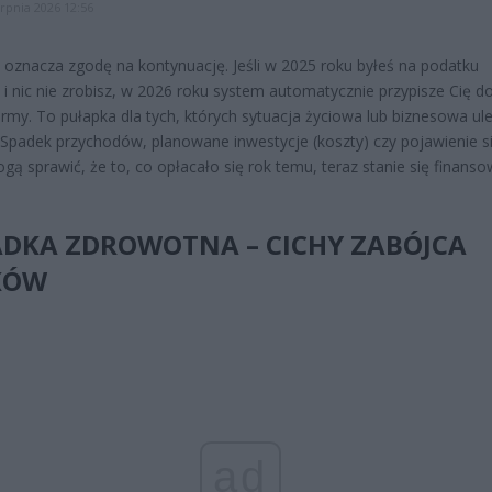
erpnia 2026 12:56
 oznacza zgodę na kontynuację. Jeśli w 2025 roku byłeś na podatku
 i nic nie zrobisz, w 2026 roku system automatycznie przypisze Cię do
rmy. To pułapka dla tych, których sytuacja życiowa lub biznesowa ul
 Spadek przychodów, planowane inwestycje (koszty) czy pojawienie s
ogą sprawić, że to, co opłacało się rok temu, teraz stanie się finanso
ADKA ZDROWOTNA – CICHY ZABÓJCA
KÓW
ad