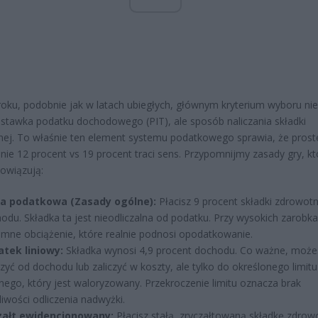
oku, podobnie jak w latach ubiegłych, głównym kryterium wyboru nie
o stawka podatku dochodowego (PIT), ale sposób naliczania składki
ej. To właśnie ten element systemu podatkowego sprawia, że prost
ie 12 procent vs 19 procent traci sens. Przypomnijmy zasady gry, kt
owiązują:
la podatkowa (Zasady ogólne):
Płacisz 9 procent składki zdrowot
odu. Składka ta jest nieodliczalna od podatku. Przy wysokich zarobka
mne obciążenie, które realnie podnosi opodatkowanie.
tek liniowy:
Składka wynosi 4,9 procent dochodu. Co ważne, może
czyć od dochodu lub zaliczyć w koszty, ale tylko do określonego limitu
nego, który jest waloryzowany. Przekroczenie limitu oznacza brak
iwości odliczenia nadwyżki.
załt ewidencjonowany:
Płacisz stałą, zryczałtowaną składkę zdrow