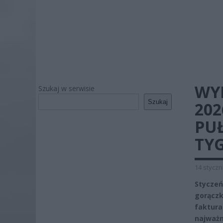
WY
Szukaj w serwisie
Szukaj
20
PU
TYG
14 styczn
Styczeń
gorączk
faktura
najważn