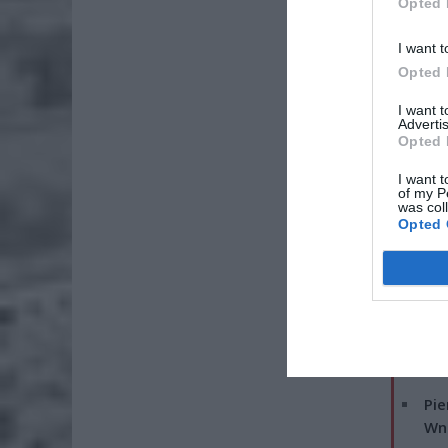
Opted 
I want t
Opted 
I want 
Advertis
Opted 
I want t
of my P
was col
Opted 
ZOBA
Lid
po
4 si
Pie
Wni