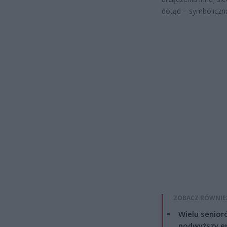
dotąd – symboliczn
ZOBACZ RÓWNIE
Wielu senior
podwyższy e