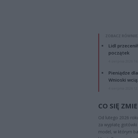
ZOBACZ RÓWNIE
Lidl przeceni
początek
4 sierpnia 2026 16
Pieniądze dla
Wnioski wcią
4 sierpnia 2026 12
CO SIĘ ZMI
Od lutego 2026 rok
za wypłatę gotówki
model, w którym ban