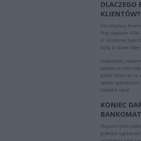
DLACZEGO 
KLIENTÓW?
Dla instytucji fina
Przy wypłacie 1000 
zł. Wcześniej było t
będą w stanie dale
Najbardziej narażen
właśnie te sieci od
Banki, które nie są
opłaty operatorom k
tabelach opłat.
KONIEC DA
BANKOMA
Eksperci rynku pła
praktyce ograniczo
urządzenia innej sie