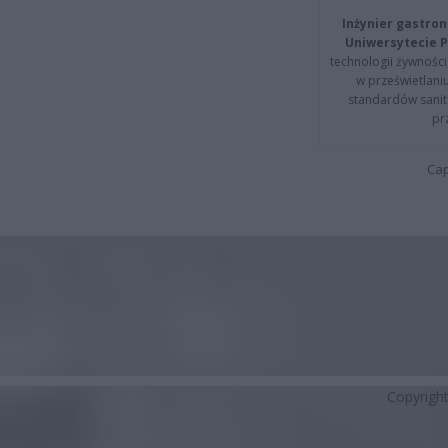
Inżynier gastron
Uniwersytecie P
technologii żywności 
w prześwietlani
standardów sanita
pr
Cap
Copyrigh