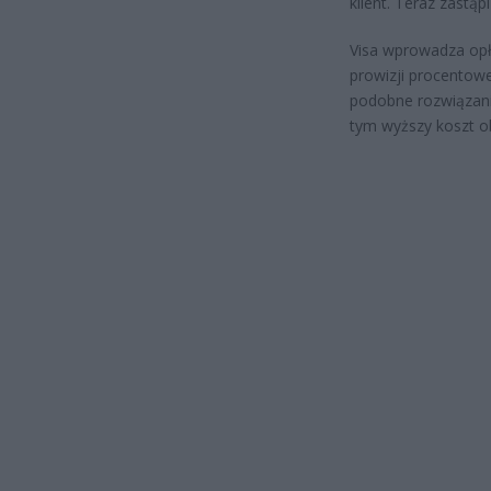
klient. Teraz zastą
Visa wprowadza opła
prowizji procentowe
podobne rozwiązanie
tym wyższy koszt ob