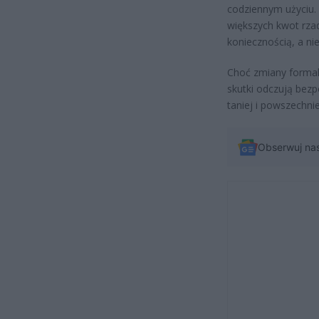
codziennym użyciu.
większych kwot rzad
koniecznością, a n
Choć zmiany formaln
skutki odczują bez
taniej i powszechni
Obserwuj na