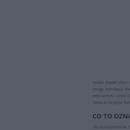
Nowe stawki Visa i
mogą zniechęcić klie
rentowność części b
zwłaszcza poza duż
CO TO OZN
Dla konsumentów to