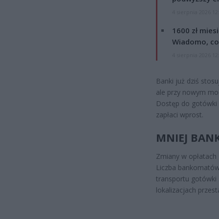
4 sierpnia 2026 12
1600 zł mies
Wiadomo, co
4 sierpnia 2026 12
Banki już dziś stosu
ale przy nowym mode
Dostęp do gotówki z
zapłaci wprost.
MNIEJ BAN
Zmiany w opłatach z
Liczba bankomatów 
transportu gotówki
lokalizacjach przest