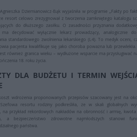
 Agnieszka Dziemianowicz-Bąk wyjaśniła w programie „Fakty po fak
że resort celowo zrezygnował z tworzenia zamkniętego katalogu s
ających do dłuższego zasiłku. O zasadności przyznania dodatkow
 ma decydować wyłącznie lekarz prowadzący, analogicznie do
nia standardowego zwolnienia lekarskiego (L4). To medyk oceni, c
owia pacjenta kwalifikuje się jako choroba poważna lub przewlekła
est również granica wieku – wydłużone wsparcie ma przysługiwać na
ończenia 18. roku życia.
ZTY DLA BUDŻETU I TERMIN WEJŚC
E
koszt wdrożenia proponowanych przepisów szacowany jest na ok
 Szefowa resortu rodziny podkreśliła, że w skali globalnych w
, na przykład rekordowych nakładów na obronność i armię, kwota 
ka, a bezpieczeństwo zdrowotne najmłodszych stanowi fun
dzialnego państwa.