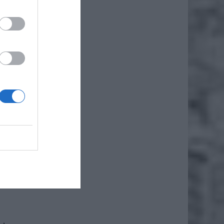
odziców
zasiłek
 do 14.
do tego
nsowego
iero