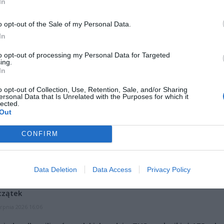
ad
In
o opt-out of the Sale of my Personal Data.
In
to opt-out of processing my Personal Data for Targeted
ing.
In
egulacje prawne nie przewidują wydłużonego okresu wsparcia dla r
o opt-out of Collection, Use, Retention, Sale, and/or Sharing
dotkniętych ciężkimi lub przewlekłymi chorobami. Standardowy 
ersonal Data that Is Unrelated with the Purposes for which it
lected.
zy przysługuje aktualnie przez maksymalnie 60 dni w roku na dzieci
Out
ia oraz zaledwie 14 dni na dzieci starsze. Projekt zakłada dodanie 
olejnych 60 dni, co w sumie da nawet 120 dni pełnego wsparcia fina
CONFIRM
 opieki nad chorym podopiecznym.
CZ RÓWNIEŻ:
Data Deletion
Data Access
Privacy Policy
l przecenił hit do kuchni. Air fryer tańszy aż o 150 zł, a to dop
czątek
erpnia 2026 16:06