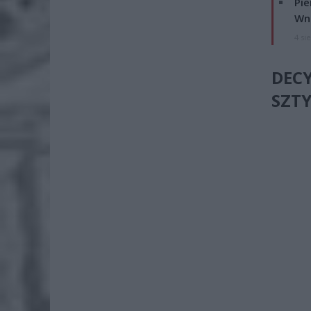
Pie
Wni
4 si
DEC
SZTY