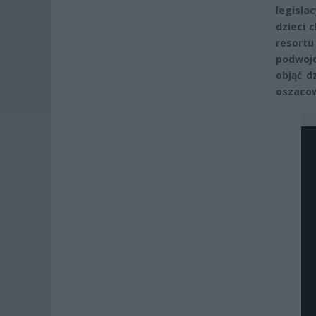
legisla
dzieci 
resortu
podwoj
objąć d
oszacow