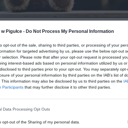
Pluszowa zabawka miś Fot. Pixabay
w Pigułce -
Do Not Process My Personal Information
OJENIE LIMITU DNI OPIEKI NAD CH
CKIEM
to opt-out of the sale, sharing to third parties, or processing of your per
formation for targeted advertising by us, please use the below opt-out s
r selection. Please note that after your opt-out request is processed y
ek 26 maja 2026 roku Ministerstwo Rodziny, Pracy i Polityki Spo
eing interest-based ads based on personal information utilized by us or
o wniosek o wpis projektu do wykazu prac legislacyjnych rządu. 
disclosed to third parties prior to your opt-out. You may separately opt-
iem nowych przepisów jest zabezpieczenie sytuacji bytowej ro
losure of your personal information by third parties on the IAB’s list of
dzieci zapadną na ciężkie schorzenia, w tym choroby nowotworowe.
. This information may also be disclosed by us to third parties on the
IA
Participants
that may further disclose it to other third parties.
l Data Processing Opt Outs
o opt-out of the Sharing of my personal data.