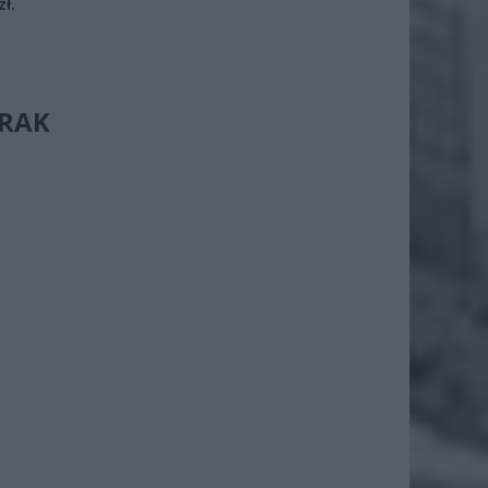
ł.
RAK