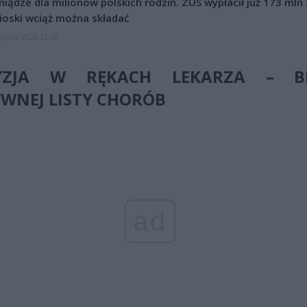
niądze dla milionów polskich rodzin. ZUS wypłacił już 173 mln z
oski wciąż można składać
erpnia 2026 12:56
YZJA W RĘKACH LEKARZA – B
WNEJ LISTY CHORÓB
ad