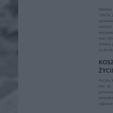
Minister
TVN24, 
uprawni
wolnych
wystawia
stan zdr
zmianą j
aż do uk
KOS
ŻYCI
Roczny 
mln zł.
państwa
niewiel
odpowie