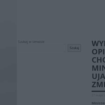
WY
Szukaj w serwisie
Szukaj
OP
CH
MI
UJ
ZM
27 maja 2
Ministe