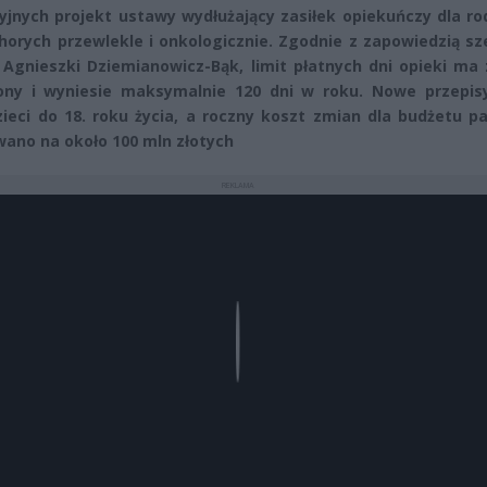
cyjnych projekt ustawy wydłużający zasiłek opiekuńczy dla r
chorych przewlekle i onkologicznie. Zgodnie z zapowiedzią s
 Agnieszki Dziemianowicz-Bąk, limit płatnych dni opieki ma
ony i wyniesie maksymalnie 120 dni w roku. Nowe przepis
zieci do 18. roku życia, a roczny koszt zmian dla budżetu 
ano na około 100 mln złotych
REKLAMA
Play