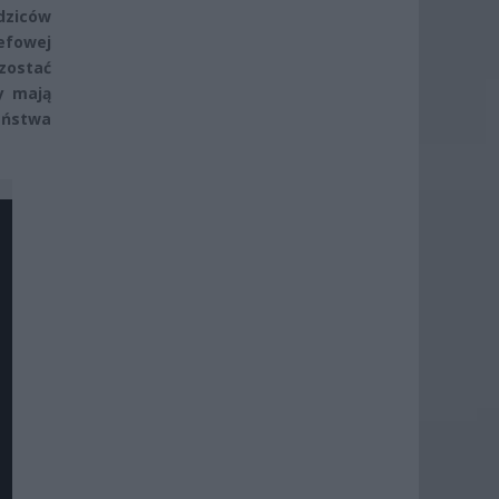
odziców
zefowej
 zostać
y mają
państwa