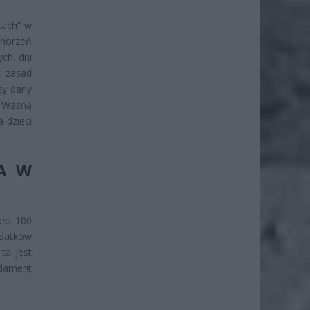
tach” w
chorzeń
ych dni
 zasad
zy dany
. Ważną
 dzieci
IA W
oło 100
ydatków
ta jest
dament