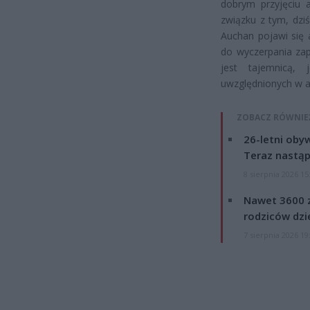
dobrym przyjęciu a
związku z tym, dzi
Auchan pojawi się 
do wyczerpania za
jest tajemnicą, j
uwzględnionych w ak
ZOBACZ RÓWNIE
26-letni obyw
Teraz nastąp
8 sierpnia 2026 15
Nawet 3600 z
rodziców dzie
7 sierpnia 2026 19