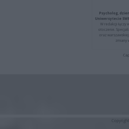
Psycholog, dzie
Uniwersytecie SW
W redakcji łączy 
otoczenie. Specja
oraz warszawskiej 
zmiany 
Cap
Copyrigh