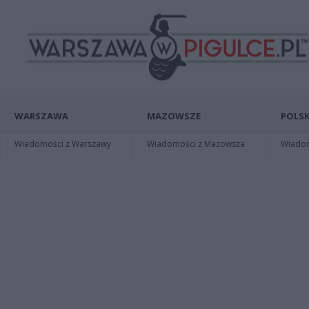
WARSZAWA
MAZOWSZE
POLSK
Wiadomości z Warszawy
Wiadomości z Mazowsza
Wiadomo