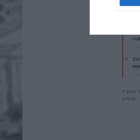
zawróco
ZOBA
Naw
rod
7 si
ZUS
wyn
7 si
4 pasy 
policja.