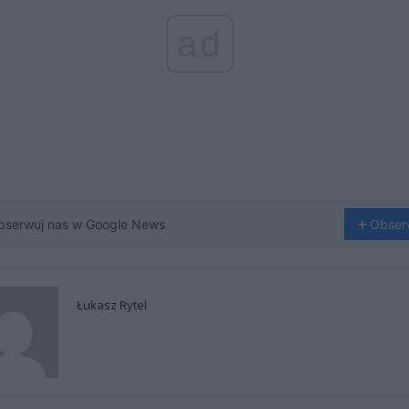
ad
bserwuj nas w Google News
Obser
Łukasz Rytel