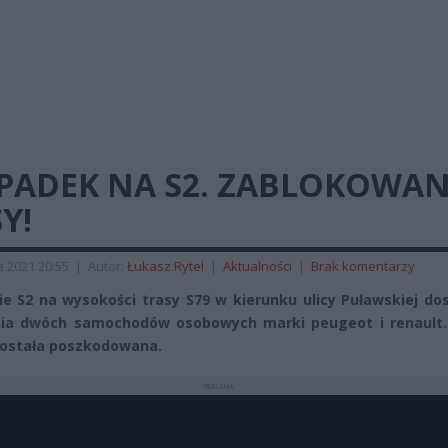
PADEK NA S2. ZABLOKOWAN
Y!
a 2021 20:55
|
Autor:
Łukasz Rytel
|
Aktualności
|
Brak komentarzy
ie S2 na wysokości trasy S79 w kierunku ulicy Puławskiej do
nia dwóch samochodów osobowych marki peugeot i renault.
ostała poszkodowana.
REKLAMA