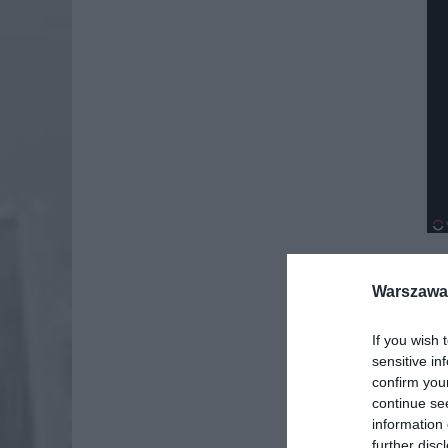
Warszawa 
If you wish 
sensitive in
confirm you
continue se
information 
further disc