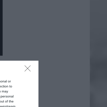
sonal or
ection to
ou may
 personal
out of the
 downstream