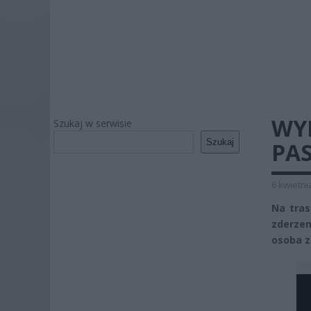
WY
Szukaj w serwisie
Szukaj
PAS
6 kwietni
Na tras
zderze
osoba z