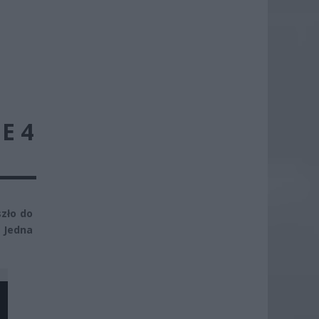
E 4
szło do
 Jedna