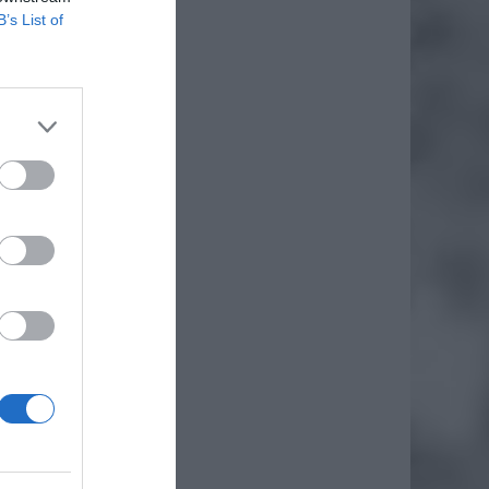
B’s List of
daj
awa w
 został