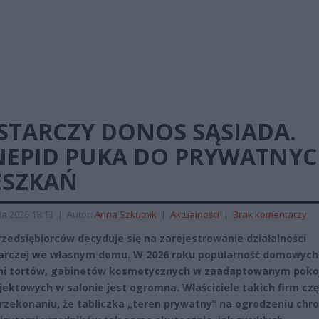
STARCZY DONOS SĄSIADA.
NEPID PUKA DO PRYWATNY
ESZKAŃ
ia 2026 18:13
|
Autor:
Anna Szkutnik
|
Aktualności
|
Brak komentarzy
rzedsiębiorców decyduje się na zarejestrowanie działalności
rczej we własnym domu. W 2026 roku popularność domowych
ni tortów, gabinetów kosmetycznych w zaadaptowanym poko
ojektowych w salonie jest ogromna. Właściciele takich firm cz
przekonaniu, że tabliczka „teren prywatny” na ogrodzeniu chro