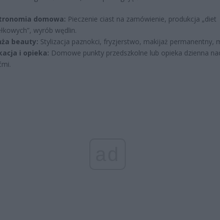
tronomia domowa:
Pieczenie ciast na zamówienie, produkcja „diet
łkowych”, wyrób wędlin.
nża beauty:
Stylizacja paznokci, fryzjerstwo, makijaż permanentny, 
acja i opieka:
Domowe punkty przedszkolne lub opieka dzienna na
ćmi.
ad