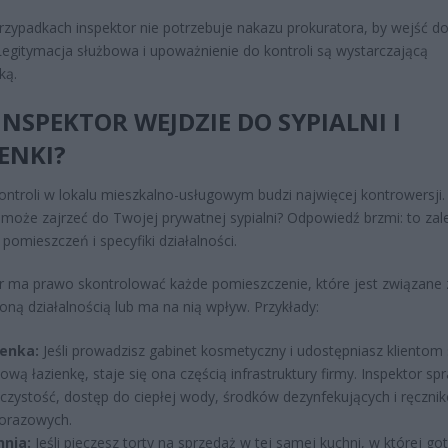
rzypadkach inspektor nie potrzebuje nakazu prokuratora, by wejść d
Legitymacja służbowa i upoważnienie do kontroli są wystarczającą
ką.
INSPEKTOR WEJDZIE DO SYPIALNI I
ENKI?
ontroli w lokalu mieszkalno-usługowym budzi najwięcej kontrowersji.
 może zajrzeć do Twojej prywatnej sypialni? Odpowiedź brzmi: to zal
 pomieszczeń i specyfiki działalności.
r ma prawo skontrolować każde pomieszczenie, które jest związane 
ną działalnością lub ma na nią wpływ. Przykłady:
ienka:
Jeśli prowadzisz gabinet kosmetyczny i udostępniasz klientom
wą łazienkę, staje się ona częścią infrastruktury firmy. Inspektor sp
czystość, dostęp do ciepłej wody, środków dezynfekujących i ręczni
orazowych.
hnia:
Jeśli pieczesz torty na sprzedaż w tej samej kuchni, w której go