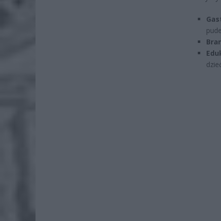
Gas
pude
Bra
Eduk
dzie