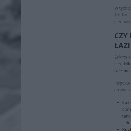
W tych p
środka. 
przepust
CZY 
ŁAZI
Zakres k
urzędnik
rozkładu
Inspekto
prowadzo
Łaz
domo
tam 
jedn
Kuc