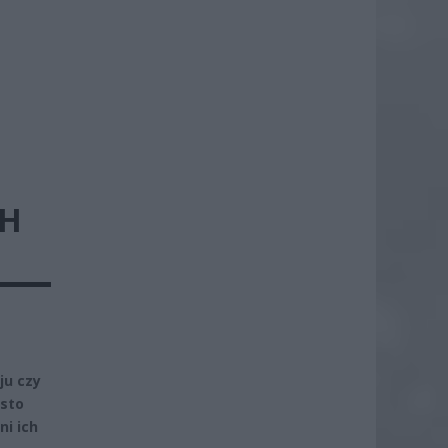
CH
ju czy
ęsto
ni ich