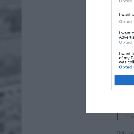
Opted 
I want t
Opted 
I want 
Advertis
Opted 
I want t
of my P
was col
ZOBA
Opted 
Naw
rod
7 si
ZUS
wyn
7 si
Dotyczy 