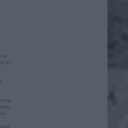
o
 Czy
eży od
z
 swoją
rawdzi
ków
tujesz