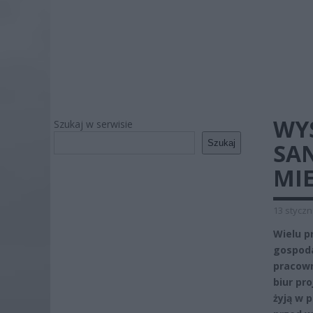
WY
Szukaj w serwisie
Szukaj
SA
MI
13 styczn
Wielu p
gospoda
pracow
biur pr
żyją w 