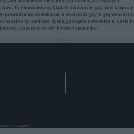
izytami urzędników tak samo skutecznie, jak zwykłych
ków. To niebezpieczny błąd. W momencie, gdy dom staje się
m prowadzenia działalności, a zwłaszcza gdy w grę wchodzi z
w, inspektorzy sanitarni zyskują potężne uprawnienia. Gdzie k
 domowy, a zaczyna strefa kontroli Sanepidu?
REKLAMA
Play