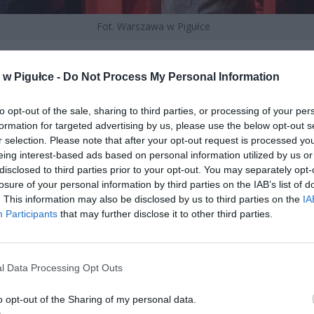
Fot. Warszawa w Pigułce
TO TWÓJ ZAMEK? NIE, JEŚLI JEST
w Pigułce -
Do Not Process My Personal Information
ZIBĄ FIRMY
to opt-out of the sale, sharing to third parties, or processing of your per
 dla zrozumienia uprawnień Sanepidu jest rozróżnienie między
formation for targeted advertising by us, please use the below opt-out s
niem” a „zakładem pracy”. Zgodnie z ustawą o Państwowej Inspekcji
r selection. Please note that after your opt-out request is processed y
ej, inspektorzy mają prawo wstępu do zakładów pracy oraz wszelkich
eing interest-based ads based on personal information utilized by us or
 i urządzeń użyteczności publicznej. Jeżeli w Centralnej Ewidencji i
disclosed to third parties prior to your opt-out. You may separately opt-
ji o Działalności Gospodarczej (CEIDG) jako miejsce wykonywania
losure of your personal information by third parties on the IAB’s list of
ości wskazałeś swój adres domowy i faktycznie przyjmujesz tam klien
. This information may also be disclosed by us to third parties on the
IA
esz towary, Twój dom w świetle prawa staje się zakładem pracy.
Participants
that may further disclose it to other third parties.
l Data Processing Opt Outs
o opt-out of the Sharing of my personal data.