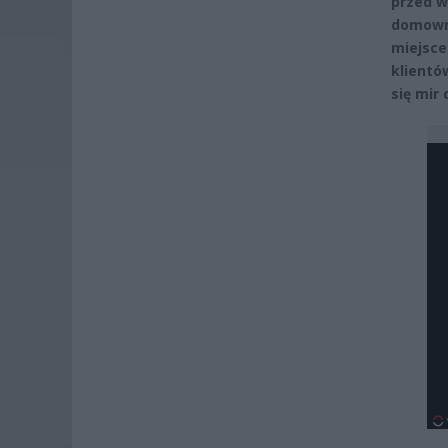
przed w
domowni
miejsce
klientó
się mir