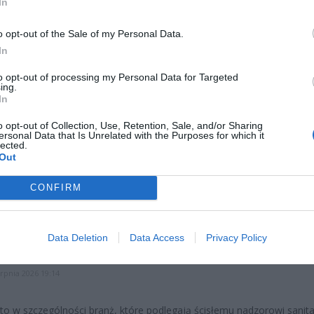
In
ad
o opt-out of the Sale of my Personal Data.
In
to opt-out of processing my Personal Data for Targeted
ing.
In
o opt-out of Collection, Use, Retention, Sale, and/or Sharing
ersonal Data that Is Unrelated with the Purposes for which it
lected.
CZ RÓWNIEŻ:
Out
et 3600 zł miesięcznie zamiast 800+. Nowa propozycja dla
CONFIRM
ziców dzieci do 3. roku życia
erpnia 2026 19:29
 podniesie próg 500 plus dla seniorów. Policzyliśmy, ile może
Data Deletion
Data Access
Privacy Policy
ieść wypłata przy emeryturze od 2200 do 2700 zł
erpnia 2026 19:14
to w szczególności branż, które podlegają ścisłemu nadzorowi sanit