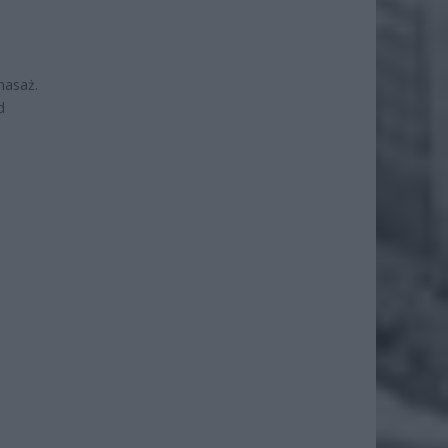
masaż.
d