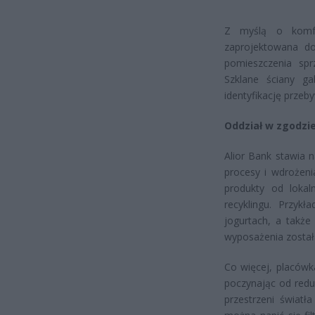
Z myślą o komfor
zaprojektowana d
pomieszczenia spr
Szklane ściany ga
identyfikację przeb
Oddział w zgodzie
Alior Bank stawia 
procesy i wdrożeni
produkty od loka
recyklingu. Przy
jogurtach, a także 
wyposażenia został
Co więcej, placówk
poczynając od red
przestrzeni światł