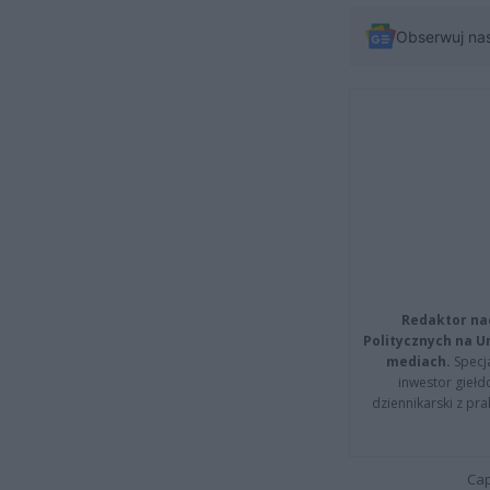
Obserwuj na
Redaktor na
Politycznych na 
mediach.
Specja
inwestor giełd
dziennikarski z pr
Cap