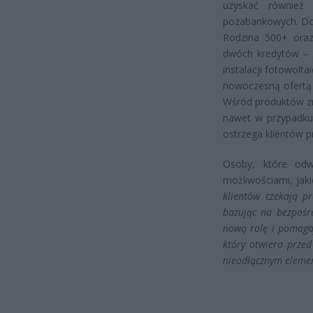
uzyskać również 
pozabankowych. Do
Rodzina 500+ oraz 
dwóch kredytów – 
instalacji fotowolt
nowoczesną ofertą 
Wśród produktów zna
nawet w przypadku 
ostrzega klientów p
Osoby, które odw
możliwościami, jak
klientów czekają p
bazując na bezpośr
nową rolę i pomagaj
który otwiera przed
nieodłącznym eleme