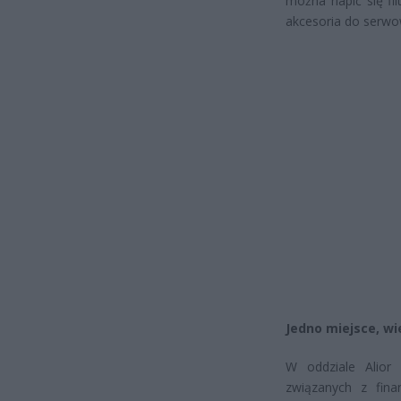
można napić się fi
akcesoria do serwo
Jedno miejsce, wi
W oddziale Alior
związanych z fin