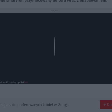
ono smartfon przymocowany do toru wraz z okablowaniem.
REKLAMA
Play
aj nas do preferowanych źródeł w Google
Do