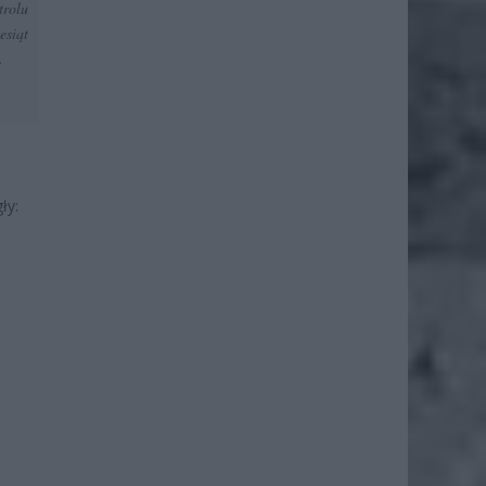
trolu
esiąt
.
ły: