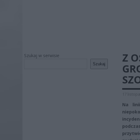
Z O
Szukaj w serwisie
Szukaj
GR
SZ
17 listop
Na lin
niepoko
incyde
podcza
przytwi