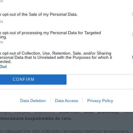
CZ RÓWNIEŻ:
In
et 3600 zł miesięcznie zamiast 800+. Nowa propozycja dla
o opt-out of the Sale of my Personal Data.
ziców dzieci do 3. roku życia
In
erpnia 2026 19:29
to opt-out of processing my Personal Data for Targeted
 podniesie próg 500 plus dla seniorów. Policzyliśmy, ile może
ing.
In
ieść wypłata przy emeryturze od 2200 do 2700 zł
erpnia 2026 19:14
o opt-out of Collection, Use, Retention, Sale, and/or Sharing
ersonal Data that Is Unrelated with the Purposes for which it
lected.
WIADOMO NA TEN MOMENT?
Out
rzekazanych informacji:
CONFIRM
cha została
solidnie przykręcona śrubami
do szyny, co 
dować zagrożenie dla przejeżdżających pociągów,
Data Deletion
Data Access
Privacy Policy
nnym miejscu znaleziono
smartfon oraz przewody
, któr
ymocowane bezpośrednio do toru
,
by zabezpieczyły oba znaleziska i prowadzą czynności wyjaśniające,