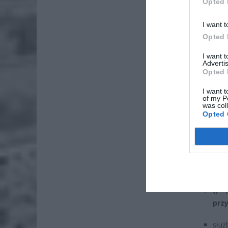
ZOBA
Opted 
Naw
I want t
rod
Opted 
7 si
I want 
ZUS
Advertis
Opted 
wyn
7 si
I want t
of my P
was col
CO 
Opted 
Według p
bla
powo
w i
prz
służ