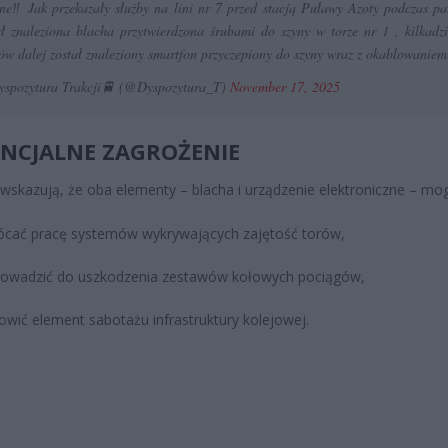
lne‼️ Jak przekazały służby na lini nr 7 przed stacją Puławy Azoty podczas pa
ał znaleziona blacha przytwierdzona śrubami do szyny w torze nr 1 , kilkadzi
ów dalej został znaleziony smartfon przyczepiony do szyny wraz z okablowaniem
spozytura Trakcji🚆 (@Dyspozytura_T)
November 17, 2025
NCJALNE ZAGROŻENIE
 wskazują, że oba elementy – blacha i urządzenie elektroniczne – mog
ócać pracę systemów wykrywających zajętość torów,
owadzić do uszkodzenia zestawów kołowych pociągów,
owić element sabotażu infrastruktury kolejowej.