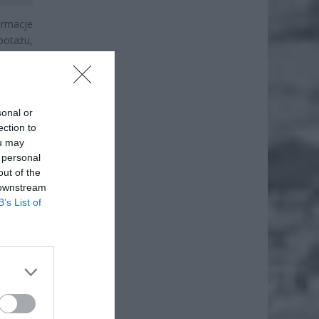
ormacje
botażu,
sonal or
ection to
ou may
 personal
out of the
 downstream
B’s List of