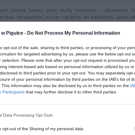
jest obecnie badana przez służby techniczne i odpowiednie f
eństwa. Nie wiadomo jeszcze, czy był to akt wandalizmu, próba sa
reakcji służb.
w Pigułce -
Do Not Process My Personal Information
to opt-out of the sale, sharing to third parties, or processing of your per
formation for targeted advertising by us, please use the below opt-out s
r selection. Please note that after your opt-out request is processed y
eing interest-based ads based on personal information utilized by us or
disclosed to third parties prior to your opt-out. You may separately opt-
ad
losure of your personal information by third parties on the IAB’s list of
. This information may also be disclosed by us to third parties on the
IA
Participants
that may further disclose it to other third parties.
l Data Processing Opt Outs
o opt-out of the Sharing of my personal data.