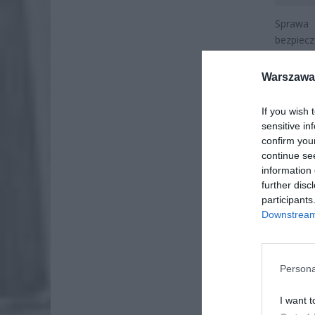
Sprawa 
bezpiecz
czy test 
Warszawa 
If you wish 
sensitive in
confirm you
continue se
information 
further disc
participants
Downstream 
Persona
I want t