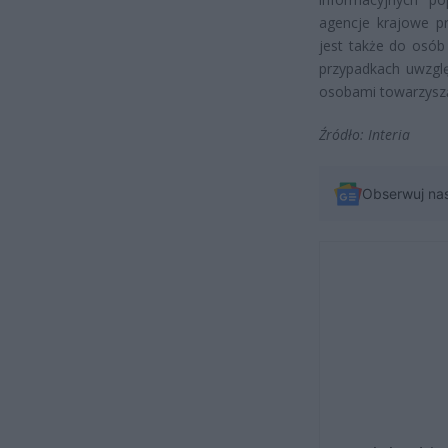
agencje krajowe p
jest także do osób
przypadkach uwzgl
osobami towarzysz
Źródło: Interia
Obserwuj na