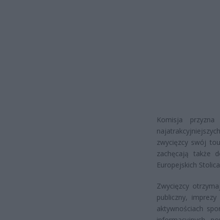
Komisja przyzna
najatrakcyjniejszy
zwycięzcy swój to
zachęcają także do
Europejskich Stolica
Zwycięzcy otrzyma
publiczny, imprezy
aktywnościach spo
informacyjnych p