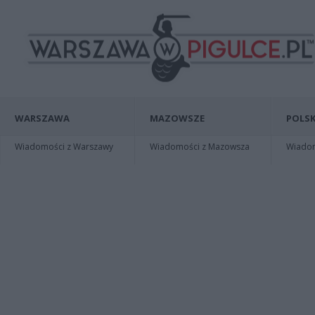
WARSZAWA
MAZOWSZE
POLSK
Wiadomości z Warszawy
Wiadomości z Mazowsza
Wiadomo