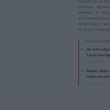
urodzonych od lipc
ponieważ zgłosze
kwietnia, a rus
quiz zawierający p
sprawdzający ogól
na stronie Europej
ZOBACZ RÓWNIE
26-letni obyw
Teraz nastąp
8 sierpnia 2026 15
Nawet 3600 z
rodziców dzie
7 sierpnia 2026 19