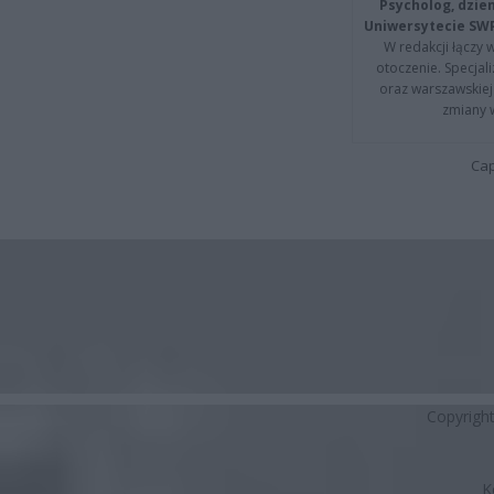
Psycholog, dzie
Uniwersytecie SW
W redakcji łączy 
otoczenie. Specja
oraz warszawskiej 
zmiany 
Cap
Copyrigh
K