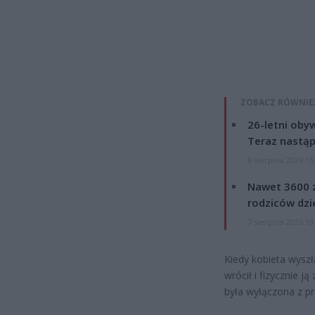
ZOBACZ RÓWNIE
26-letni obyw
Teraz nastąp
8 sierpnia 2026 15
Nawet 3600 z
rodziców dzie
7 sierpnia 2026 19
Kiedy kobieta wyszł
wrócił i fizycznie 
była wyłączona z pra