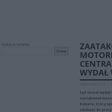
ZAATAK
Szukaj w serwisie
Szukaj
MOTORN
CENTRA
WYDAŁ
2 lipca 2026 21:04
|
A
Sąd skazał wydał
zaatakował motor
Kobieta, którą sp
zdolność do pracy