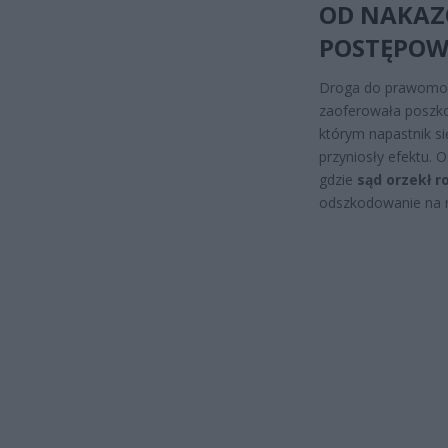
OD NAKAZ
POSTĘPOW
Droga do prawomocn
zaoferowała poszk
którym napastnik si
przyniosły efektu.
gdzie
sąd orzekł 
odszkodowanie na r