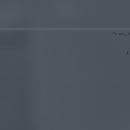
Copyrigh
K