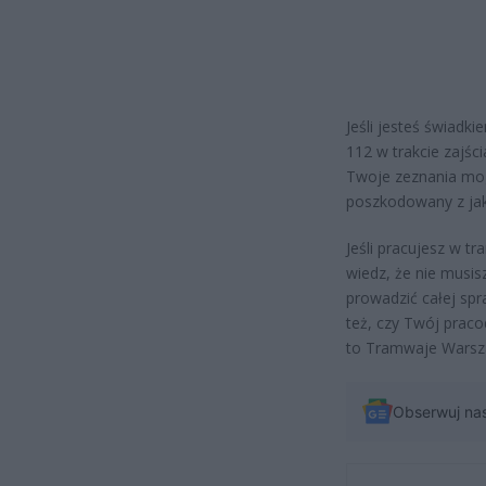
Jeśli jesteś świadki
112 w trakcie zajścia
Twoje zeznania mog
poszkodowany z jak
Jeśli pracujesz w tr
wiedz, że nie musis
prowadzić całej spr
też, czy Twój praco
to Tramwaje Warsz
Obserwuj na