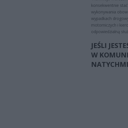
konsekwentnie stać
wykonywania obowi
wypadkach drogowyc
motorniczych i kier
odpowiedzialną służ
JEŚLI JEST
W KOMUNIK
NATYCHMI