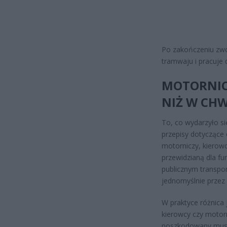
Po zakończeniu zwol
tramwaju i pracuje d
MOTORNICZ
NIŻ W CH
To, co wydarzyło si
przepisy dotyczące
motorniczy, kierow
przewidzianą dla fu
publicznym transpo
jednomyślnie przez 
W praktyce różnica 
kierowcy czy motor
poszkodowany musia