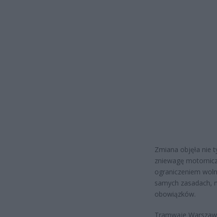
Zmiana objęła nie t
zniewagę motornicz
ograniczeniem woln
samych zasadach, na
obowiązków.
Tramwaje Warszawsk