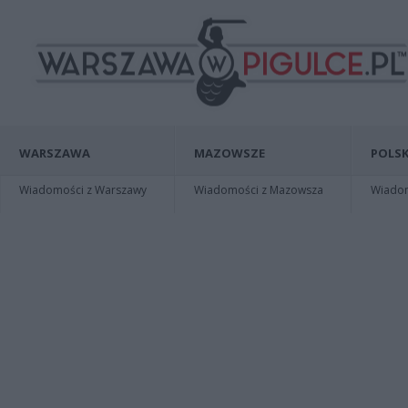
WARSZAWA
MAZOWSZE
POLSK
Wiadomości z Warszawy
Wiadomości z Mazowsza
Wiadomo