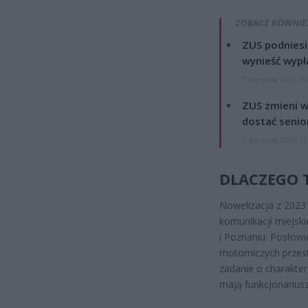
ZOBACZ RÓWNIE
ZUS podniesie
wynieść wypł
7 sierpnia 2026 19
ZUS zmieni w
dostać senio
7 sierpnia 2026 13
DLACZEGO T
Nowelizacja z 2023
komunikacji miejski
i Poznaniu. Posłowi
motorniczych przest
zadanie o charakte
mają funkcjonariusz