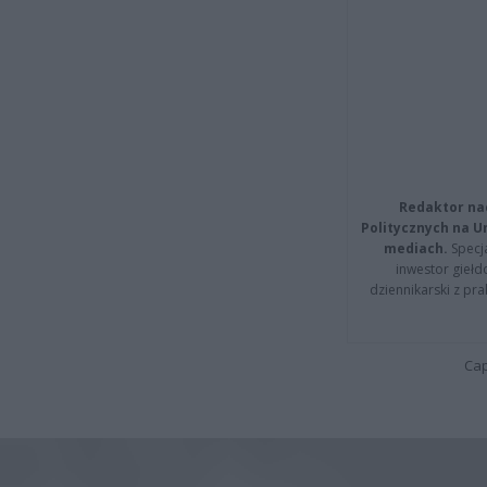
Redaktor na
Politycznych na 
mediach.
Specja
inwestor giełd
dziennikarski z pr
Cap