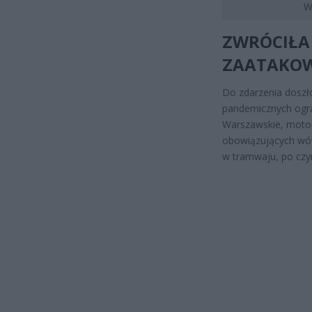
W
ZWRÓCIŁA 
ZAATAKO
Do zdarzenia doszł
pandemicznych ogra
Warszawskie, motor
obowiązujących wó
w tramwaju, po czym