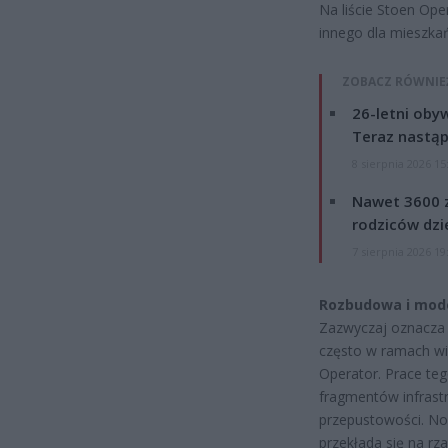
Na liście Stoen Ope
innego dla mieszkań
ZOBACZ RÓWNIE
26-letni obyw
Teraz nastąp
8 sierpnia 2026 15
Nawet 3600 z
rodziców dzie
7 sierpnia 2026 19
Rozbudowa i mode
Zazwyczaj oznacza 
często w ramach wie
Operator. Prace te
fragmentów infrastr
przepustowości. Now
przekłada się na rz