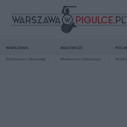
WARSZAWA
MAZOWSZE
POLSK
Wiadomości z Warszawy
Wiadomości z Mazowsza
Wiadomo