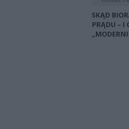
Komunikat o w
SKĄD BIO
PRĄDU – I
„MODERNI