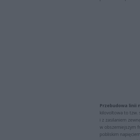
Przebudowa linii 
kilovoltowa to tzw.
i z zasilaniem zewn
w obszerniejszym fr
pobliskim napięciem