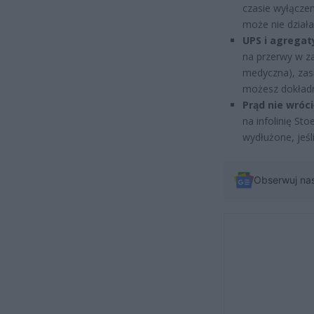
czasie wyłączen
może nie działa
UPS i agregat
na przerwy w z
medyczna), zas
możesz dokładn
Prąd nie wróc
na infolinię St
wydłużone, jeśl
Obserwuj na