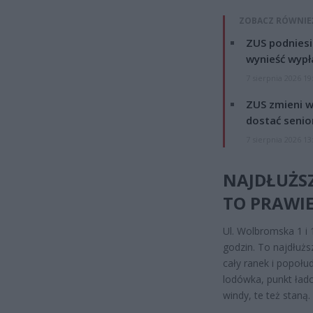
ZOBACZ RÓWNIE
ZUS podniesie
wynieść wypł
7 sierpnia 2026 19
ZUS zmieni w
dostać senio
7 sierpnia 2026 13
NAJDŁUŻSZ
TO PRAWIE
Ul. Wolbromska 1 i 
godzin. To najdłużs
cały ranek i popołud
lodówka, punkt ład
windy, te też staną.