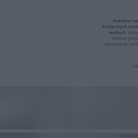
Redaktor na
Politycznych na 
mediach.
Specja
inwestor giełd
dziennikarski z pr
Cap
Copyrigh