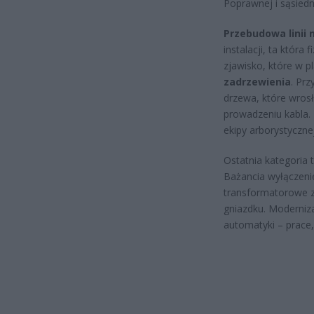
Poprawnej i sąsiedn
Przebudowa linii 
instalacji, ta która
zjawisko, które w 
zadrzewienia
. Prz
drzewa, które wrosł
prowadzeniu kabla.
ekipy arborystycznej
Ostatnia kategoria 
Bażancia wyłączenie
transformatorowe za
gniazdku. Moderniza
automatyki – prace