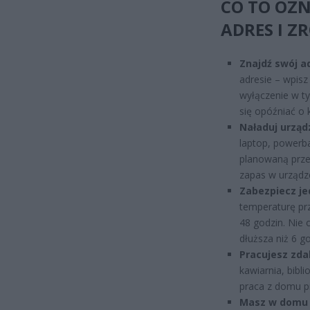
CO TO OZN
ADRES I Z
Znajdź swój ad
adresie – wpisz
wyłączenie w ty
się opóźniać o 
Naładuj urząd
laptop, powerba
planowaną prze
zapas w urządz
Zabezpiecz je
temperaturę prz
48 godzin. Nie o
dłuższa niż 6 g
Pracujesz zda
kawiarnia, bibl
praca z domu pr
Masz w domu o