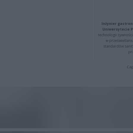
Inżynier gastron
Uniwersytecie P
technologii żywności 
w prześwietlani
standardów sanita
pr
Cap