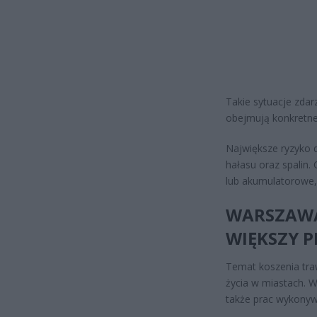
Takie sytuacje zdar
obejmują konkretne 
Największe ryzyko d
hałasu oraz spalin.
lub akumulatorowe, 
WARSZAWA
WIĘKSZY 
Temat koszenia traw
życia w miastach. 
także prac wykonywa