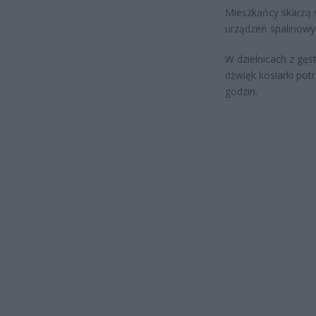
Mieszkańcy skarżą s
urządzeń spalinowy
W dzielnicach z gę
dźwięk kosiarki potr
godzin.