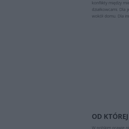
konflikty między mi
działkowcami. Dla 
wokół domu. Dla inn
OD KTÓRE
W polskim prawie ni