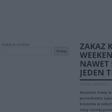
ZAKAZ 
Szukaj w serwisie
Szukaj
WEEKEN
NAWET 5
JEDEN 
28 maja 2026 08:33
|
Koszenie trawy w
przeszkadza sąsia
koszenia w soboty
ciszy nocnej pozwa