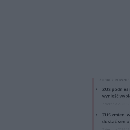
ZOBACZ RÓWNIE
ZUS podniesie
wynieść wypł
7 sierpnia 2026 19
ZUS zmieni w
dostać senio
7 sierpnia 2026 13