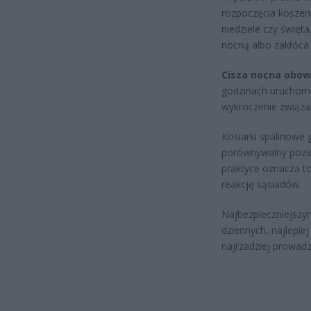
rozpoczęcia koszeni
niedziele czy święt
nocną albo zakłóca
Cisza nocna obowi
godzinach uruchomi
wykroczenie związa
Kosiarki spalinowe 
porównywalny pozi
praktyce oznacza t
reakcję sąsiadów.
Najbezpieczniejszy
dziennych, najlepie
najrzadziej prowadz