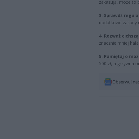
zakazują, może to p
3. Sprawdź regul
dodatkowe zasady d
4. Rozważ cichszą
znacznie mniej hała
5. Pamiętaj o moż
500 zł, a grzywna o
Obserwuj na