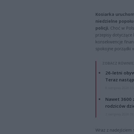
Kosiarka uruchom
niedzielne popołu
policji.
Choć w Polsc
przepisy dotyczące
konsekwencje finan
spokojne porządki 
ZOBACZ RÓWNIE
26-letni obyw
Teraz nastąp
8 sierpnia 2026 15
Nawet 3600 z
rodziców dzie
7 sierpnia 2026 19
Wraz z nadejściem 