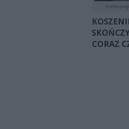
Grafika pog
KOSZENI
SKOŃCZY
CORAZ CZ