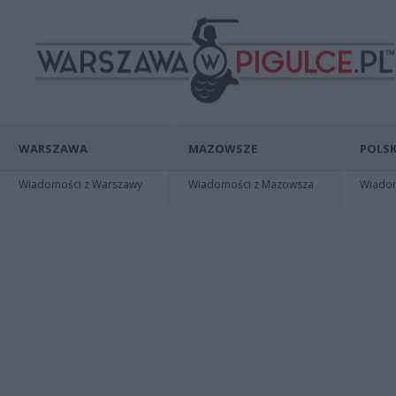
WARSZAWA
MAZOWSZE
POLSK
Wiadomości z Warszawy
Wiadomości z Mazowsza
Wiadomo