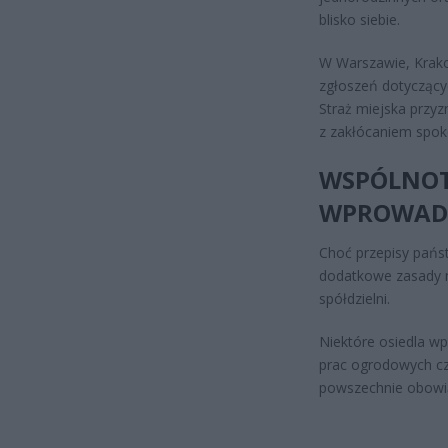
blisko siebie.
W Warszawie, Krako
zgłoszeń dotycząc
Straż miejska przyz
z zakłócaniem spoko
WSPÓLNOT
WPROWADZ
Choć przepisy pańs
dodatkowe zasady m
spółdzielni.
Niektóre osiedla w
prac ogrodowych cz
powszechnie obowi