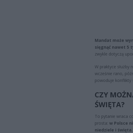
Mandat może wynie
sięgnąć nawet 5 ty
zwykle dotyczą upo
W praktyce służby n
wcześnie rano, póź
powoduje konflikty 
CZY MOŻNA
ŚWIĘTA?
To pytanie wraca c
prosta:
w Polsce n
niedziele i święta.