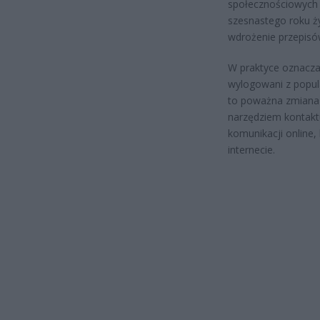
społecznościowych 
szesnastego roku ży
wdrożenie przepisó
W praktyce oznacza 
wylogowani z popular
to poważna zmiana
narzędziem kontaktu
komunikacji online,
internecie.