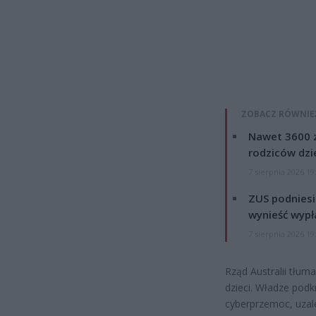
ZOBACZ RÓWNIE
Nawet 3600 z
rodziców dzie
7 sierpnia 2026 19
ZUS podniesie
wynieść wypł
7 sierpnia 2026 19
Rząd Australii tłu
dzieci. Władze podk
cyberprzemoc, uzal