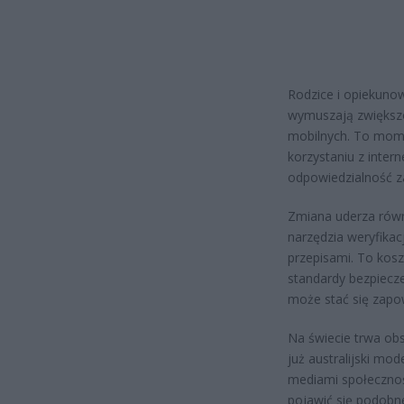
Rodzice i opiekuno
wymuszają zwiększon
mobilnych. To mom
korzystaniu z inter
odpowiedzialność z
Zmiana uderza równ
narzędzia weryfika
przepisami. To kos
standardy bezpiecze
może stać się zapow
Na świecie trwa obs
już australijski m
mediami społecznośc
pojawić się podobne