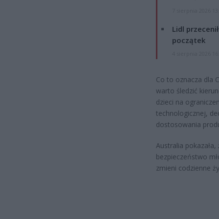
7 sierpnia 2026 13
Lidl przeceni
początek
4 sierpnia 2026 16
Co to oznacza dla C
warto śledzić kieru
dzieci na ograniczen
technologicznej, de
dostosowania produ
Australia pokazała,
bezpieczeństwo mło
zmieni codzienne ży