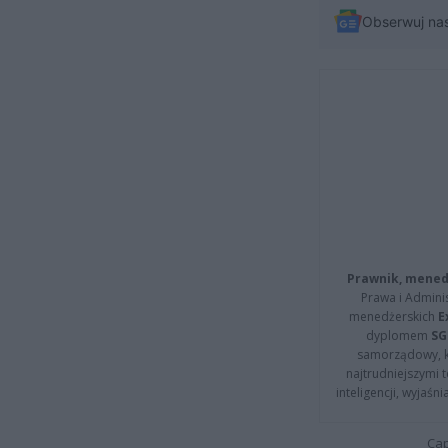
Obserwuj na
Prawnik, menedż
Prawa i Adminis
menedżerskich
E
dyplomem
SG
samorządowy, kt
najtrudniejszymi t
inteligencji, wyjaś
Cap