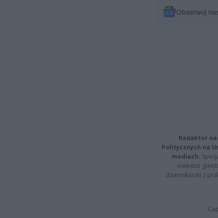
Obserwuj na
Redaktor na
Politycznych na 
mediach.
Specja
inwestor giełd
dziennikarski z pr
Cap