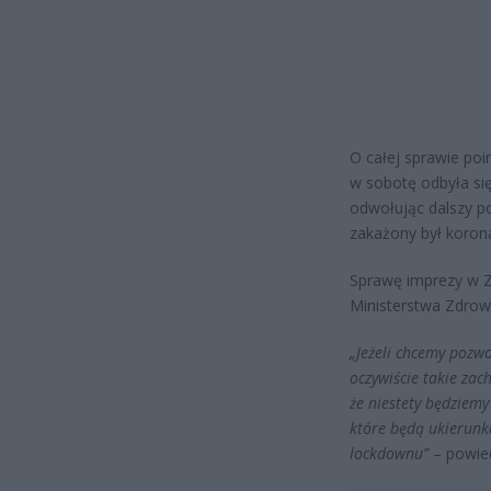
O całej sprawie poi
w sobotę odbyła się
odwołując dalszy p
zakażony był koron
Sprawę imprezy w Z
Ministerstwa Zdrow
„Jeżeli chcemy pozw
oczywiście takie za
że niestety będziemy
które będą ukierun
lockdownu”
– powied