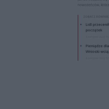
nowożeńców, którzy
ZOBACZ RÓWNIE
Lidl przeceni
początek
4 sierpnia 2026 16
Pieniądze dla
Wnioski wcią
4 sierpnia 2026 12