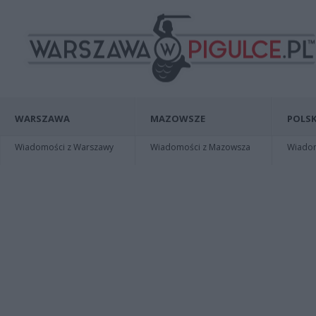
WARSZAWA
MAZOWSZE
POLSK
Wiadomości z Warszawy
Wiadomości z Mazowsza
Wiadomo