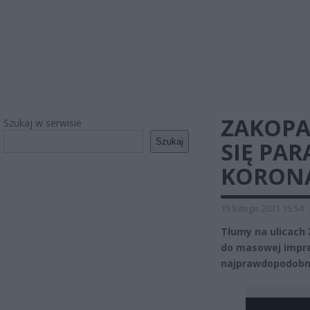
ZAKOPA
Szukaj w serwisie
Szukaj
SIĘ PA
KORON
15 lutego 2021 15:54
Tłumy na ulicac
do masowej impre
najprawdopodobni