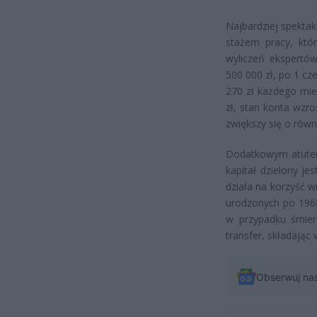
Najbardziej spekta
stażem pracy, któ
wyliczeń ekspertów
500 000 zł, po 1 cz
270 zł każdego mie
zł, stan konta wzr
zwiększy się o równ
Dodatkowym atutem 
kapitał dzielony je
działa na korzyść 
urodzonych po 1968 
w przypadku śmier
transfer, składając 
Obserwuj na