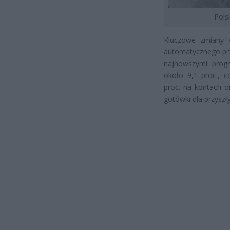
Pols
Kluczowe zmiany 
automatycznego prz
najnowszymi progn
około 9,1 proc., 
proc. na kontach o
gotówki dla przyszł