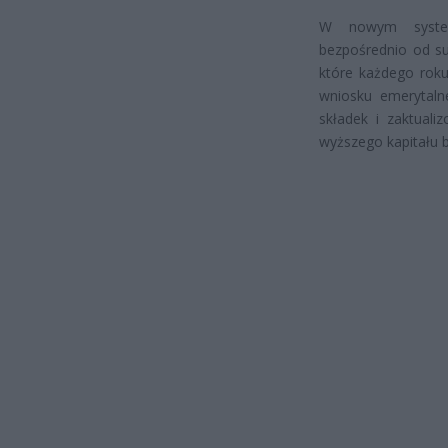
W nowym system
bezpośrednio od su
które każdego roku
wniosku emerytalne
składek i zaktuali
wyższego kapitału