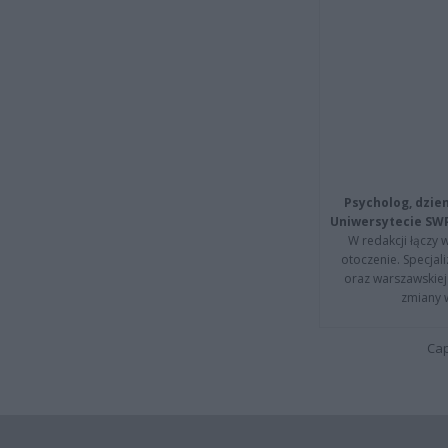
Psycholog, dzie
Uniwersytecie SW
W redakcji łączy 
otoczenie. Specja
oraz warszawskiej 
zmiany 
Cap