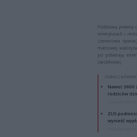
Podstawą prawną ca
emeryturach i rent
czerwcowa operacj
marcowej waloryzac
już pobierają eme
zarobkowej.
ZOBACZ RÓWNIE
Nawet 3600 z
rodziców dzie
7 sierpnia 2026 19
ZUS podniesie
wynieść wypł
7 sierpnia 2026 19