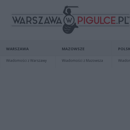
WARSZAWA
MAZOWSZE
POLSK
Wiadomości z Warszawy
Wiadomości z Mazowsza
Wiadomo