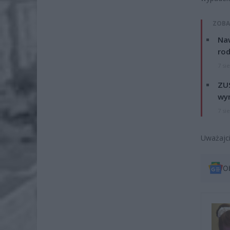
ZOBA
Naw
rod
7 si
ZUS
wyn
7 si
Uważajci
O