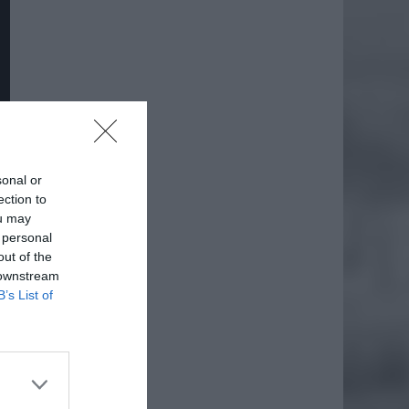
sonal or
ection to
ou may
 personal
out of the
 downstream
B’s List of
daj