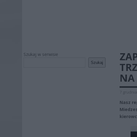
ZAP
Szukaj w serwisie
Szukaj
TR
NA
7 grudnia
Nasz re
Miedzes
kierowc