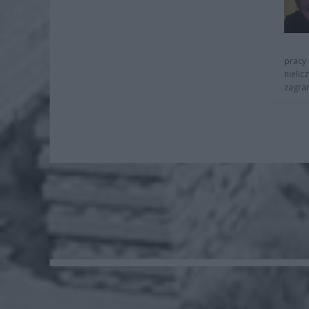
pracy 
nielic
zagra