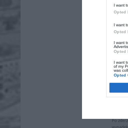
I want t
Opted 
I want t
Opted 
I want 
Advertis
Opted 
I want t
of my P
was col
Opted 
Po zderz
wypadek