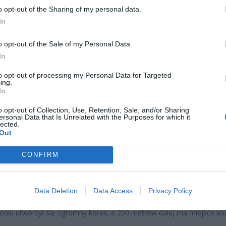
o opt-out of the Sharing of my personal data.
In
o opt-out of the Sale of my Personal Data.
In
to opt-out of processing my Personal Data for Targeted
ing.
In
o opt-out of Collection, Use, Retention, Sale, and/or Sharing
ersonal Data that Is Unrelated with the Purposes for which it
lected.
Out
CONFIRM
Fot. Łukasz/ Warszawa w Pigułce
Data Deletion
Data Access
Privacy Policy
eniu utworzył się ogromny korek, a 200 metrów dalej ma miejsce kol
.