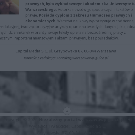
prawnych, była wykładowczyni akademicka Uniwersytet
Warszawskiego.
Autorka newsów gospodarczych i tekstów o
prawie.
Posiada dyplom z zakresu tłumaczeń prawnych i
ekonomicznych
. Warsztat naukowy wykorzystuje w codziennej
redakcyjnej, tworząc precyzyjne artykuły oparte na twardych danych. Jako jedna
znych dziennikarek w branży, swoje teksty opiera na bezpośredniej pracy z
nicznymi raportami finansowymi i aktami prawnymi, bez pośredników.
Capital Media S.C. ul. Grzybowska 87, 00-844 Warszawa
Kontakt z redakcją: Kontakt@warszawawpigulce.pl
Copyright © 2026
Niezależny portal warszawawpigulce.pl
∗
Wydawca i właściciel: Capital Media S.C.
ul. Grzybowska 87, 00-844 Warszawa