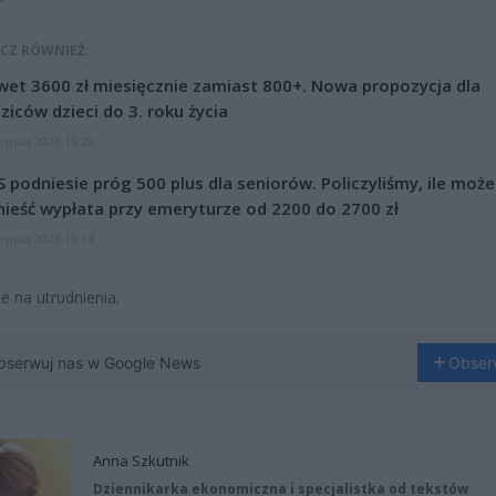
CZ RÓWNIEŻ:
et 3600 zł miesięcznie zamiast 800+. Nowa propozycja dla
ziców dzieci do 3. roku życia
erpnia 2026 19:29
 podniesie próg 500 plus dla seniorów. Policzyliśmy, ile może
ieść wypłata przy emeryturze od 2200 do 2700 zł
erpnia 2026 19:14
e na utrudnienia.
bserwuj nas w Google News
Obser
Anna Szkutnik
Dziennikarka ekonomiczna i specjalistka od tekstów