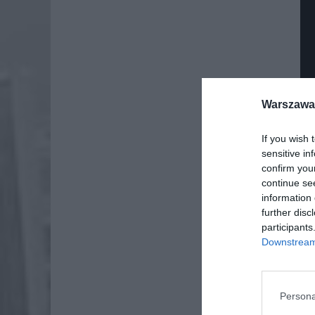
Warszawa 
If you wish 
sensitive in
confirm you
continue se
information 
further disc
participants
Downstream 
Dod
Persona