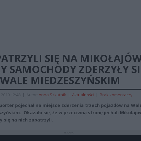
ATRZYLI SIĘ NA MIKOŁAJÓW
ZY SAMOCHODY ZDERZYŁY SI
 WALE MIEDZESZYŃSKIM
 2019 12:48
|
Autor:
Anna Szkutnik
|
Aktualności
|
Brak komentarzy
porter pojechał na miejsce zderzenia trzech pojazdów na Wal
zyńskim. Okazało się, że w przeciwną stronę jechali Mikołajow
y się na nich zapatrzyli.
REKLAMA