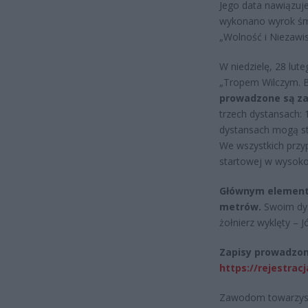
Jego data nawiązuj
wykonano wyrok śmi
„Wolność i Niezawis
W niedzielę, 28 lut
„Tropem Wilczym. B
prowadzone są za
trzech dystansach: 
dystansach mogą sta
We wszystkich przy
startowej w wysokoś
Głównym element
metrów.
Swoim dys
żołnierz wyklęty – J
Zapisy prowadzon
https://rejestra
Zawodom towarzyszy