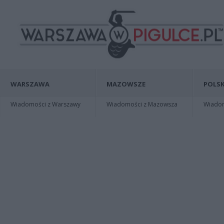
WARSZAWA
MAZOWSZE
POLSK
Wiadomości z Warszawy
Wiadomości z Mazowsza
Wiadomo