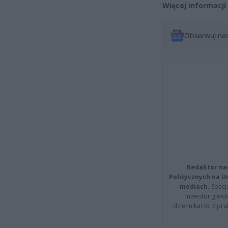
Więcej informacji
Obserwuj na
Redaktor na
Politycznych na 
mediach.
Specja
inwestor giełd
dziennikarski z pr