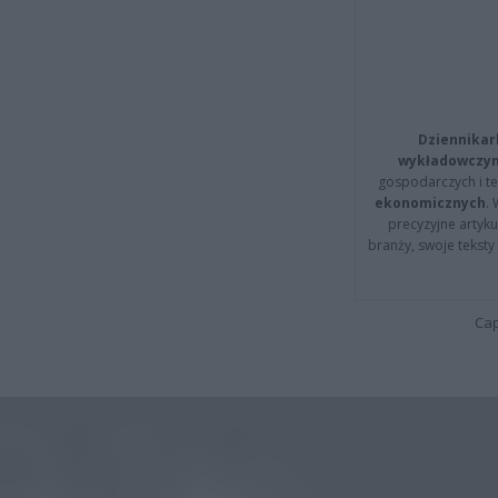
Dziennikar
wykładowczyn
gospodarczych i t
ekonomicznych
.
precyzyjne artyku
branży, swoje tekst
Cap