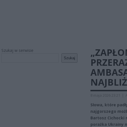
„ZAPŁO
Szukaj w serwisie
Szukaj
PRZERA
AMBASA
NAJBLIŻ
8 maja 2026 23:21
|
Słowa, które padł
najgorszego możl
Bartosz Cichocki
porażka Ukrainy m