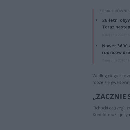
ZOBACZ RÓWNIE
26-letni obyw
Teraz nastąp
8 sierpnia 2026 15
Nawet 3600 z
rodziców dzie
7 sierpnia 2026 19
Według niego kluczo
może się gwałtowni
„ZACZNIE 
Cichocki ostrzegł, 
Konflikt może jedyn