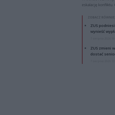
eskalację konfliktu
ZOBACZ RÓWNIE
ZUS podniesie
wynieść wypł
7 sierpnia 2026 19
ZUS zmieni w
dostać senio
7 sierpnia 2026 13