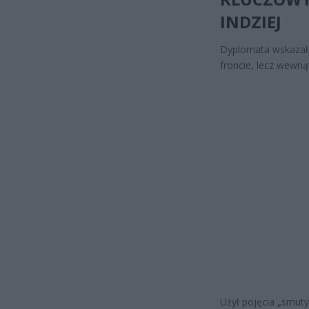
INDZIEJ
Dyplomata wskazał t
froncie, lecz wewnąt
Użył pojęcia „smuty