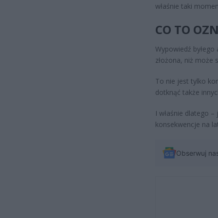
właśnie taki momen
CO TO OZ
Wypowiedź byłego a
złożona, niż może 
To nie jest tylko ko
dotknąć także innyc
I właśnie dlatego –
konsekwencje na la
Obserwuj na