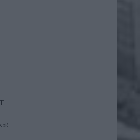
T
robić