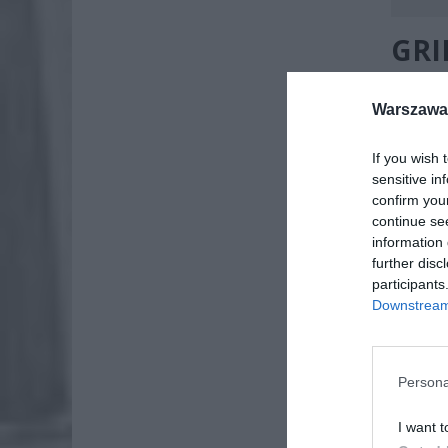
GRI
SKO
Warszawa 
PRZ
RYG
If you wish 
sensitive in
confirm you
continue se
information 
further disc
participants
Downstream 
Persona
I want t