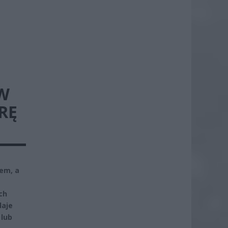
 W
RĘ
tem, a
ch
daje
 lub