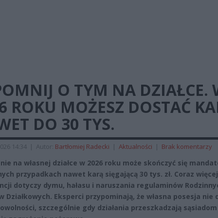
OMNIJ O TYM NA DZIAŁCE.
26 ROKU MOŻESZ DOSTAĆ KA
ET DO 30 TYS.
026 14:34
|
Autor:
Bartłomiej Radecki
|
Aktualności
|
Brak komentarzy
anie na własnej działce w 2026 roku może skończyć się manda
nych przypadkach nawet karą sięgającą 30 tys. zł. Coraz więcej
ncji dotyczy dymu, hałasu i naruszania regulaminów Rodzinny
 Działkowych. Eksperci przypominają, że własna posesja nie 
dowolności, szczególnie gdy działania przeszkadzają sąsiadom