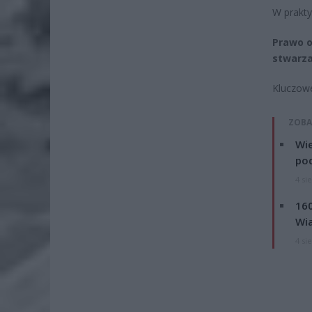
W prakty
Prawo o
stwarza
Kluczowe
ZOBA
Wie
po
4 si
160
Wi
4 si