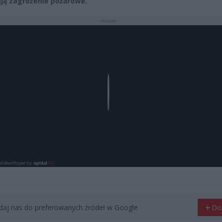
ją zagrożenie pożarowe.
REKLAMA
Play
aj nas do preferowanych źródeł w Google
Do