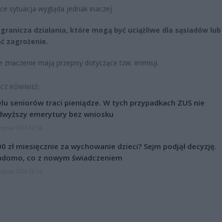
ce sytuacja wygląda jednak inaczej.
granicza działania, które mogą być uciążliwe dla sąsiadów lub
ć zagrożenie.
 znaczenie mają przepisy dotyczące tzw. immisji.
CZ RÓWNIEŻ:
lu seniorów traci pieniądze. W tych przypadkach ZUS nie
dwyższy emerytury bez wniosku
erpnia 2026 12:34
0 zł miesięcznie za wychowanie dzieci? Sejm podjął decyzję.
adomo, co z nowym świadczeniem
erpnia 2026 12:16