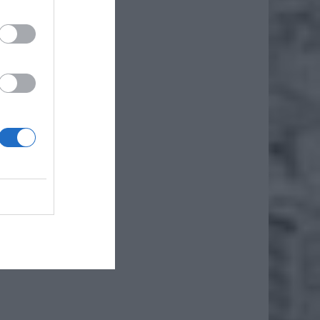
icy
ć
, coraz
 lub
iero
ł.