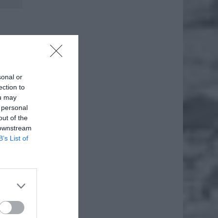
sonal or
ection to
ou may
 personal
out of the
 downstream
B’s List of