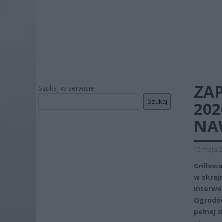
ZAP
Szukaj w serwisie
Szukaj
20
NAW
15 maja 2
Grillow
w skraj
interwe
Ogrodów
pełnej 