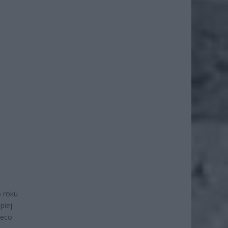
6 roku
piej
ieco