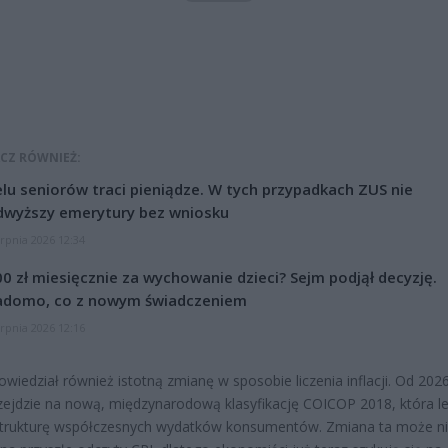
CZ RÓWNIEŻ:
lu seniorów traci pieniądze. W tych przypadkach ZUS nie
dwyższy emerytury bez wniosku
erpnia 2026 12:34
0 zł miesięcznie za wychowanie dzieci? Sejm podjął decyzję.
adomo, co z nowym świadczeniem
erpnia 2026 12:16
wiedział również istotną zmianę w sposobie liczenia inflacji. Od 202
zejdzie na nową, międzynarodową klasyfikację COICOP 2018, która le
strukturę współczesnych wydatków konsumentów. Zmiana ta może n