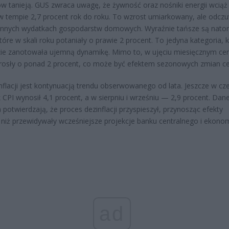
w tanieją. GUS zwraca uwagę, że żywność oraz nośniki energii wciąż
w tempie 2,7 procent rok do roku. To wzrost umiarkowany, ale odcz
ennych wydatkach gospodarstw domowych. Wyraźnie tańsze są nato
które w skali roku potaniały o prawie 2 procent. To jedyna kategoria, 
zie zanotowała ujemną dynamikę. Mimo to, w ujęciu miesięcznym ce
rosły o ponad 2 procent, co może być efektem sezonowych zmian ce
nflacji jest kontynuacją trendu obserwowanego od lata. Jeszcze w cz
 CPI wynosił 4,1 procent, a w sierpniu i wrześniu — 2,9 procent. Dane
a potwierdzają, że proces dezinflacji przyspieszył, przynosząc efekty
, niż przewidywały wcześniejsze projekcje banku centralnego i ekono
ad