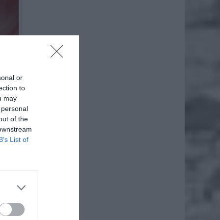
sonal or
ection to
ou may
 personal
nek
out of the
 downstream
ię
B’s List of
łówny
ent w
cen