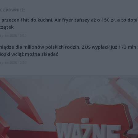
CZ RÓWNIEŻ:
l przecenił hit do kuchni. Air fryer tańszy aż o 150 zł, a to dop
czątek
erpnia 2026 16:06
niądze dla milionów polskich rodzin. ZUS wypłacił już 173 mln z
oski wciąż można składać
erpnia 2026 12:56