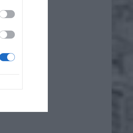
nicy
, że
że
tyczni
 co