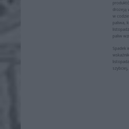
produktó
drożeją 
w codzi
paliwa, 
listopad
paliw wz
Spadek i
wskaźnik
listopad
szybciej