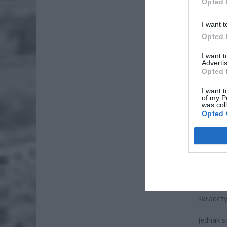
Opted 
I want t
Opted 
I want 
Advertis
Opted 
I want t
of my P
was col
Opted 
Najważni
wyznacza
osiągnię
wyhamowa
ekonomiś
świadcz
Jednak s