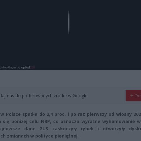
Play
aj nas do preferowanych źródeł w Google
Do
a w Polsce spadła do 2,4 proc. i po raz pierwszy od wiosny 20
a się poniżej celu NBP, co oznacza wyraźne wyhamowanie w
ajnowsze dane GUS zaskoczyły rynek i otworzyły dysk
ch zmianach w polityce pieniężnej.