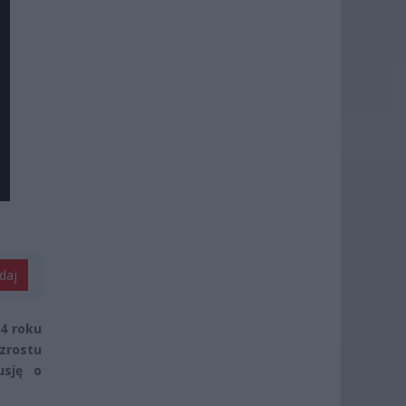
daj
24 roku
zrostu
usję o