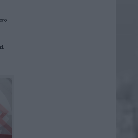
iero
ł.