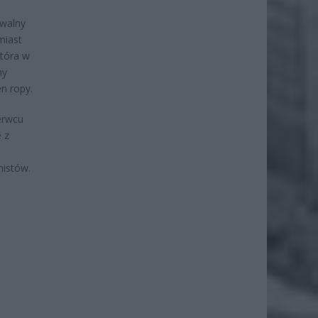
uwalny
miast
która w
ny
n ropy.
erwcu
 z
mistów.