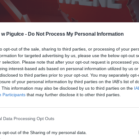
w Pigułce -
Do Not Process My Personal Information
to opt-out of the sale, sharing to third parties, or processing of your per
Fot. Warszawa w Pigułce
formation for targeted advertising by us, please use the below opt-out s
r selection. Please note that after your opt-out request is processed y
eing interest-based ads based on personal information utilized by us or
a najniższa od półtora roku. Najnowsze dane GUS zaskoczyły ry
disclosed to third parties prior to your opt-out. You may separately opt-
losure of your personal information by third parties on the IAB’s list of
 miesiącach niepewności i wahań gospodarczych w końcu pojawiła s
. This information may also be disclosed by us to third parties on the
IA
ja, która może uspokoić zarówno konsumentów, jak i analityków. G
Participants
that may further disclose it to other third parties.
atystyczny poinformował, że w listopadzie inflacja wyniosła 2,4 proc
ocznym, czyli mniej niż cel Narodowego Banku Polskiego. To wynik
any od wiosny 2024 roku, a jednocześnie sygnał, że trend spadkowy 
 utrwalić.
l Data Processing Opt Outs
o opt-out of the Sharing of my personal data.