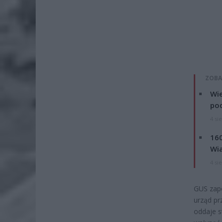
ZOBA
Wie
po
4 si
160
Wi
4 si
GUS zapo
urząd pr
oddaje 