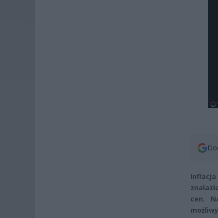
Dod
Inflacj
znalazł
cen. N
możliwy