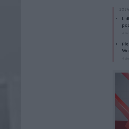
ZOBA
Lid
po
4 si
Pie
Wni
4 si