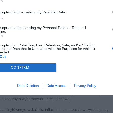
In
o opt-out of the Sale of my Personal Data.
In
ad
to opt-out of processing my Personal Data for Targeted
ing.
In
o opt-out of Collection, Use, Retention, Sale, and/or Sharing
ersonal Data that Is Unrelated with the Purposes for which it
lected.
Out
CONFIRM
ejszą zmianą jest powrót inflacji poniżej poziomu 2,5 procent — gra
jącej stabilność cen według NBP. Prezes Adam Glapiński zapowiadał
cie celu może nastąpić w grudniu, jednak dane za listopad pokazały, 
Data Deletion
Data Access
Privacy Policy
nie przyszło wcześniej, niż przewidywali nawet najbardziej optymis
ci. W stosunku do października ceny wzrosły zaledwie o 0,1 procent,
y o znacznym wyhamowaniu presji cenowej.
padek głównego wskaźnika inflacji nie oznacza, że wszystkie grupy