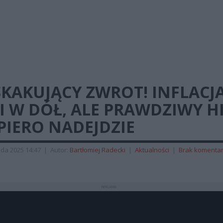
KAKUJĄCY ZWROT! INFLACJ
I W DÓŁ, ALE PRAWDZIWY H
PIERO NADEJDZIE
ada 2025 14:47
|
Autor:
Bartłomiej Radecki
|
Aktualności
|
Brak komenta
REKLAMA