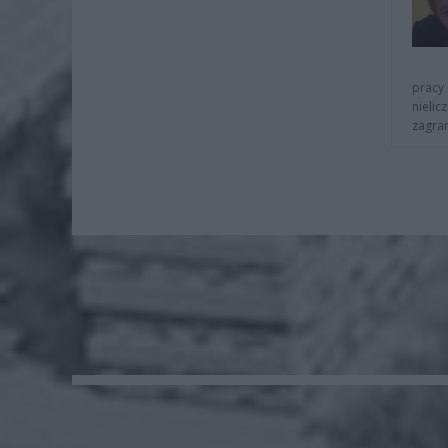
pracy 
nielic
zagra