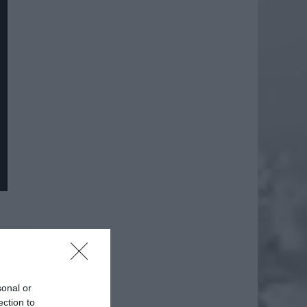
daj
sonal or
ection to