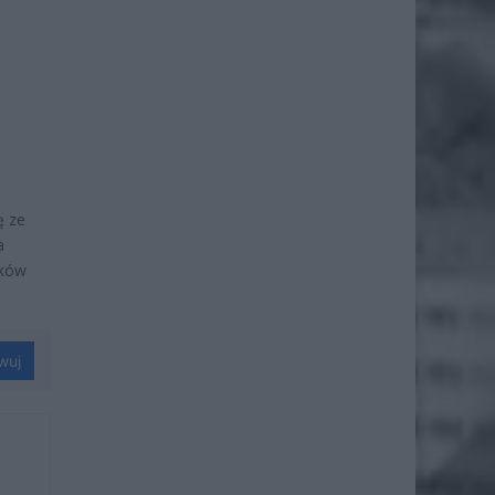
ę ze
a
yków
wuj