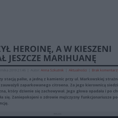
YŁ HEROINĘ, A W KIESZENI
AŁ JESZCZE MARIHUANĘ
rnika 2019 21:46
|
Autor:
Anna Szkutnik
|
Aktualności
|
Brak komentarz
y stacją paliw, a jedną z kamienic przy ul. Markowskiej strażn
 zauważyli zaparkowanego citroena. Za jego kierownicą siedzi
na, który dziwnie się zachowywał. Jego głowa opadała i po chw
ła się. Zaniepokojeni o zdrowie mężczyzny funkcjonariusze pod
ncję.
REKLAMA