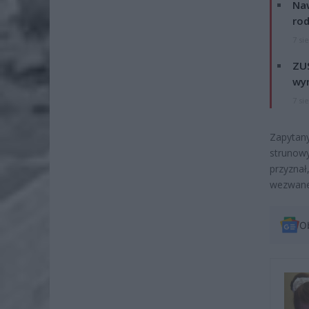
Naw
rod
7 si
ZUS
wyn
7 si
Zapytany
strunowy
przyznał
wezwanem
O