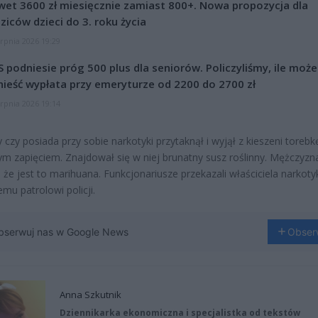
et 3600 zł miesięcznie zamiast 800+. Nowa propozycja dla
ziców dzieci do 3. roku życia
erpnia 2026 19:29
 podniesie próg 500 plus dla seniorów. Policzyliśmy, ile może
ieść wypłata przy emeryturze od 2200 do 2700 zł
erpnia 2026 19:14
 czy posiada przy sobie narkotyki przytaknął i wyjął z kieszeni torebk
m zapięciem. Znajdował się w niej brunatny susz roślinny. Mężczyzn
, że jest to marihuana. Funkcjonariusze przekazali właściciela narkot
u patrolowi policji.
bserwuj nas w Google News
Obser
Anna Szkutnik
Dziennikarka ekonomiczna i specjalistka od tekstów