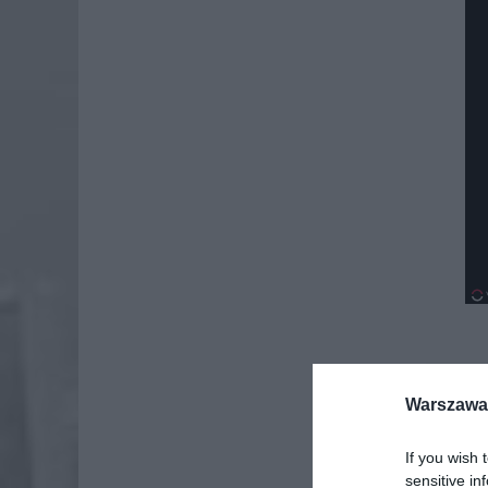
Dod
Warszawa 
If you wish 
sensitive in