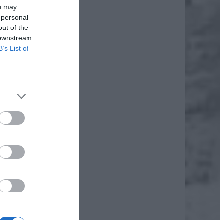
ou may
 personal
out of the
 downstream
B’s List of
żyli,
eży
zyzna