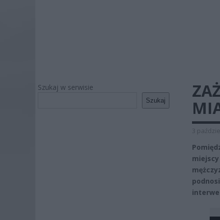
ZAŻ
Szukaj w serwisie
Szukaj
MI
3 paździe
Pomiędz
miejscy
mężczyz
podnosi
interwe