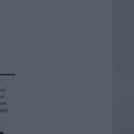
y
icy
ał
ili
jęli