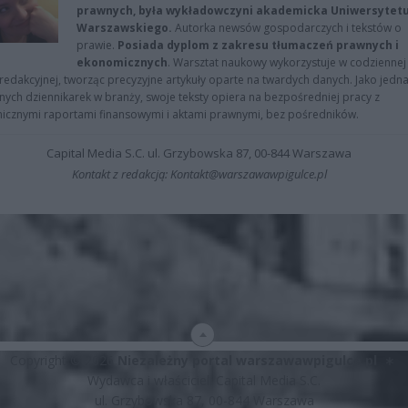
prawnych, była wykładowczyni akademicka Uniwersytet
Warszawskiego.
Autorka newsów gospodarczych i tekstów o
prawie.
Posiada dyplom z zakresu tłumaczeń prawnych i
ekonomicznych
. Warsztat naukowy wykorzystuje w codziennej
redakcyjnej, tworząc precyzyjne artykuły oparte na twardych danych. Jako jedna
znych dziennikarek w branży, swoje teksty opiera na bezpośredniej pracy z
nicznymi raportami finansowymi i aktami prawnymi, bez pośredników.
Capital Media S.C. ul. Grzybowska 87, 00-844 Warszawa
Kontakt z redakcją: Kontakt@warszawawpigulce.pl
Copyright © 2026
Niezależny portal warszawawpigulce.pl
∗
Wydawca i właściciel: Capital Media S.C.
ul. Grzybowska 87, 00-844 Warszawa