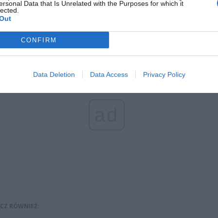
ię i otworzył drzwi. W rozmowie przyznał, że zatrzymał się w tym miej
ersonal Data that Is Unrelated with the Purposes for which it
lected.
roinę. Strażnicy poprosili by wysiadł. Mężczyzna sprawiał wrażenie
Out
owanego.
CONFIRM
Data Deletion
Data Access
Privacy Policy
ad
CZ RÓWNIEŻ: