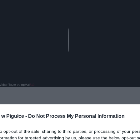
Play
aj nas do preferowanych źródeł w Google
Do
w Pigułce -
Do Not Process My Personal Information
to opt-out of the sale, sharing to third parties, or processing of your per
formation for targeted advertising by us, please use the below opt-out s