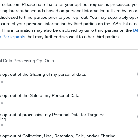
r selection. Please note that after your opt-out request is processed y
eing interest-based ads based on personal information utilized by us or
disclosed to third parties prior to your opt-out. You may separately opt-
losure of your personal information by third parties on the IAB’s list of
. This information may also be disclosed by us to third parties on the
IA
Participants
that may further disclose it to other third parties.
l Data Processing Opt Outs
o opt-out of the Sharing of my personal data.
In
o opt-out of the Sale of my Personal Data.
In
Fot. Pixabay
to opt-out of processing my Personal Data for Targeted
ariusze podeszli do auta i spojrzeli przez szybę. Wewnątrz auta zauwa
ing.
In
yzna trzyma w ręku kawałek aluminiowej folii, a pomiędzy fotelami l
 z aluminiowej folii rurka ze śladami krwi. Gdy zapukali w szybę mężc
o opt-out of Collection, Use, Retention, Sale, and/or Sharing