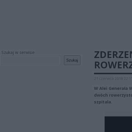
ZDERZE
Szukaj w serwisie
Szukaj
ROWER
21 czerwca 2018 22:1
W Alei Generała 
dwóch rowerzystó
szpitala.