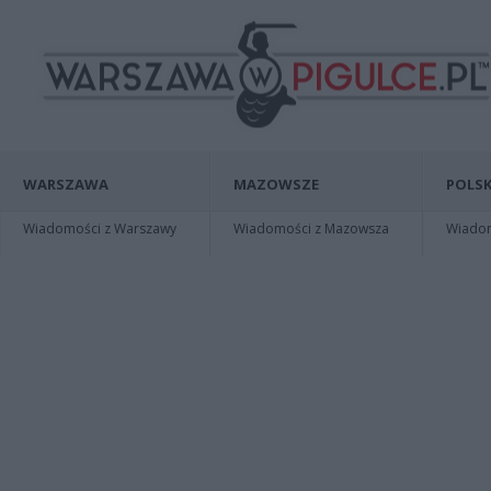
WARSZAWA
MAZOWSZE
POLSK
Wiadomości z Warszawy
Wiadomości z Mazowsza
Wiadomo