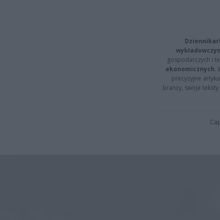
Dziennikar
wykładowczyn
gospodarczych i t
ekonomicznych
.
precyzyjne artyku
branży, swoje tekst
Cap