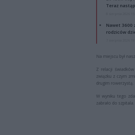
Teraz nastąp
8 sierpnia 2026 15
Nawet 3600 z
rodziców dzie
7 sierpnia 2026 19
Na miejscu był nasz
Z relacji świadkó
związku z czym zmi
drugim rowerzystą.
W wyniku tego zdar
zabrało do szpitala.