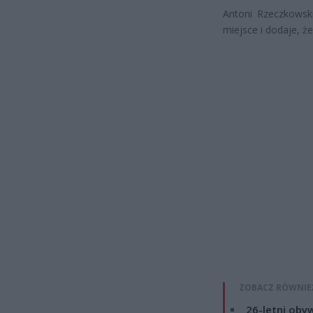
Antoni Rzeczkowski
miejsce i dodaje, ż
ZOBACZ RÓWNIE
26-letni obyw