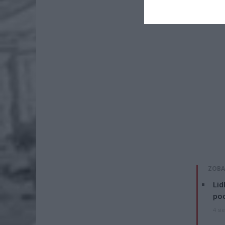
ZOBA
Lid
po
4 si