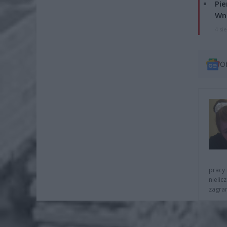
Pie
Wni
4 si
O
pracy 
nielic
zagra