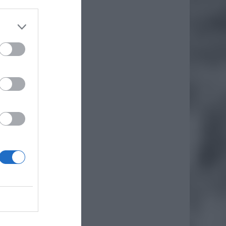
–
zmowie