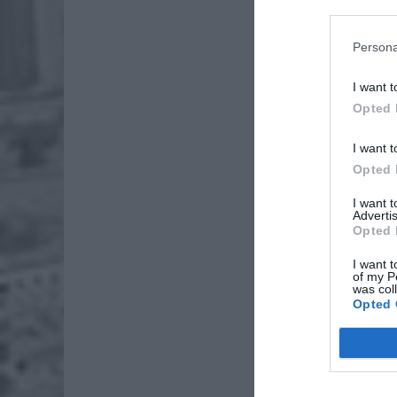
Persona
I want t
Opted 
I want t
Opted 
I want 
Advertis
Opted 
I want t
of my P
was col
Opted 
„Mamy po
mówi Mag
z Warsza