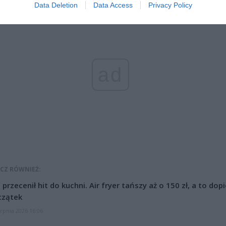
Data Deletion
Data Access
Privacy Policy
ad
CZ RÓWNIEŻ:
l przecenił hit do kuchni. Air fryer tańszy aż o 150 zł, a to dop
czątek
erpnia 2026 16:06