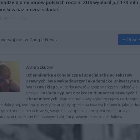
niądze dla milionów polskich rodzin. ZUS wypłacił już 173 mln z
oski wciąż można składać
erpnia 2026 12:56
bserwuj nas w Google News
Obser
Anna Szkutnik
Dziennikarka ekonomiczna i specjalistka od tekstów
prawnych, była wykładowczyni akademicka Uniwersytet
Warszawskiego.
Autorka newsów gospodarczych i tekstów o
prawie.
Posiada dyplom z zakresu tłumaczeń prawnych i
ekonomicznych
. Warsztat naukowy wykorzystuje w codziennej
redakcyjnej, tworząc precyzyjne artykuły oparte na twardych danych. Jako jedna
znych dziennikarek w branży, swoje teksty opiera na bezpośredniej pracy z
nicznymi raportami finansowymi i aktami prawnymi, bez pośredników.