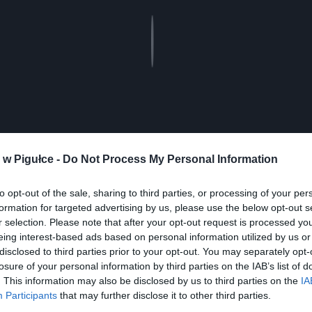
Play
w Pigułce -
Do Not Process My Personal Information
to opt-out of the sale, sharing to third parties, or processing of your per
aj nas do preferowanych źródeł w Google
Do
formation for targeted advertising by us, please use the below opt-out s
r selection. Please note that after your opt-out request is processed y
eing interest-based ads based on personal information utilized by us or
disclosed to third parties prior to your opt-out. You may separately opt-
losure of your personal information by third parties on the IAB’s list of
. This information may also be disclosed by us to third parties on the
IA
Participants
that may further disclose it to other third parties.