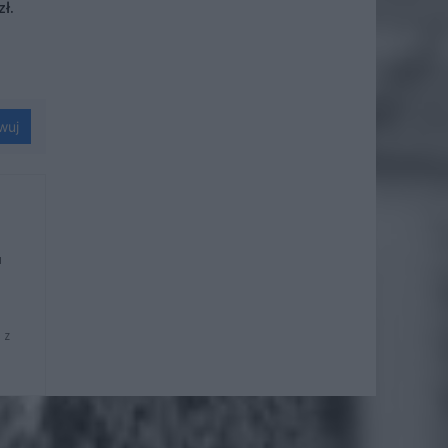
ł.
wuj
u
 z