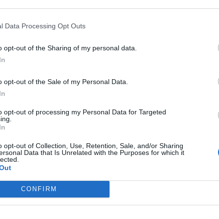
l Data Processing Opt Outs
o opt-out of the Sharing of my personal data.
In
o opt-out of the Sale of my Personal Data.
In
to opt-out of processing my Personal Data for Targeted
ing.
In
o opt-out of Collection, Use, Retention, Sale, and/or Sharing
ersonal Data that Is Unrelated with the Purposes for which it
Fot Martyna
lected.
Out
twierdzenie o zderzeniu dwóch aut. Na szczęście nikt nie został ranny”
CONFIRM
dalena Bieniak z sekcji prasowej Komendy Stołecznej Policji w ro
wą w Pigułce.