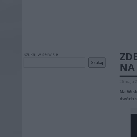
ZDE
Szukaj w serwisie
Szukaj
NA
26 maja 2
Na Wisł
dwóch s