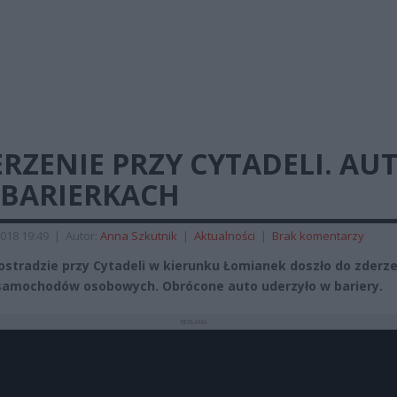
RZENIE PRZY CYTADELI. AU
 BARIERKACH
018 19:49
|
Autor:
Anna Szkutnik
|
Aktualności
|
Brak komentarzy
ostradzie przy Cytadeli w kierunku Łomianek doszło do zderz
amochodów osobowych. Obrócone auto uderzyło w bariery.
REKLAMA