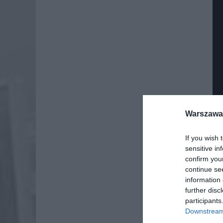
Warszawa 
If you wish 
Dod
sensitive in
confirm you
continue se
information 
further disc
participants
Downstream 