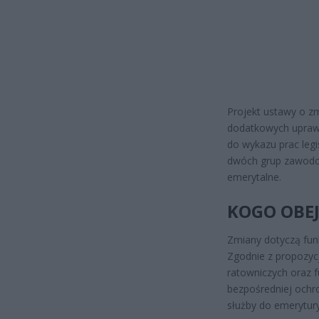
Projekt ustawy o z
dodatkowych uprawn
do wykazu prac leg
dwóch grup zawodow
emerytalne.
KOGO OBE
Zmiany dotyczą fun
Zgodnie z propozycj
ratowniczych oraz 
bezpośredniej ochro
służby do emerytur