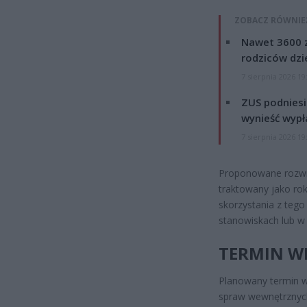
ZOBACZ RÓWNIE
Nawet 3600 z
rodziców dzie
7 sierpnia 2026 19
ZUS podniesie
wynieść wypł
7 sierpnia 2026 19
Proponowane rozwią
traktowany jako rok
skorzystania z teg
stanowiskach lub w
TERMIN WE
Planowany termin we
spraw wewnętrznyc