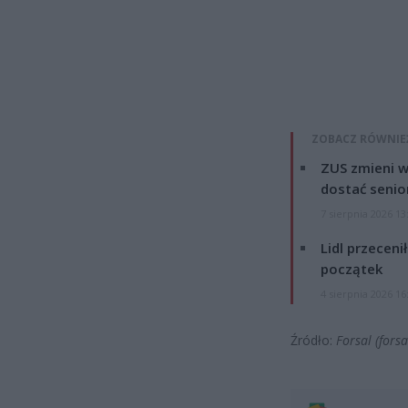
ZOBACZ RÓWNIE
ZUS zmieni w
dostać senio
7 sierpnia 2026 13
Lidl przeceni
początek
4 sierpnia 2026 16
Źródło:
Forsal (forsa