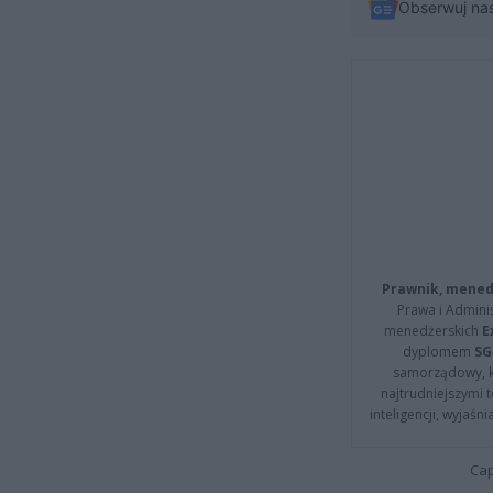
Obserwuj na
Prawnik, menedż
Prawa i Adminis
menedżerskich
E
dyplomem
SG
samorządowy, kt
najtrudniejszymi t
inteligencji, wyjaś
Cap