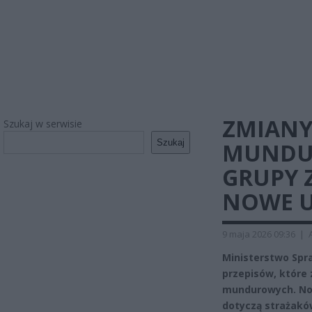
ZMIANY
Szukaj w serwisie
Szukaj
MUNDUR
GRUPY 
NOWE 
9 maja 2026 09:36
|
Ministerstwo Spr
przepisów, które
mundurowych. Now
dotyczą strażaków