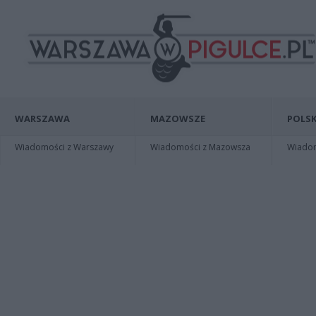
WARSZAWA
MAZOWSZE
POLSK
Wiadomości z Warszawy
Wiadomości z Mazowsza
Wiadomo