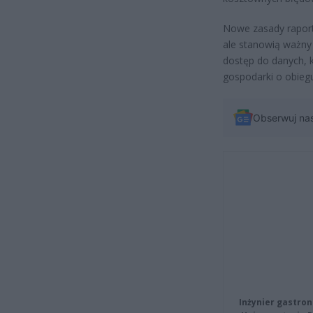
Nowe zasady raport
ale stanowią ważny
dostęp do danych, 
gospodarki o obieg
Obserwuj na
Inżynier gastron