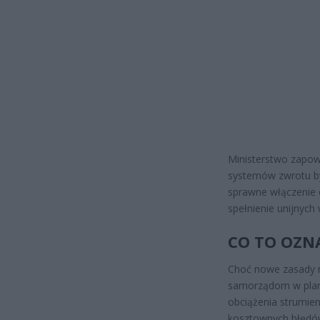
Ministerstwo zapow
systemów zwrotu był
sprawne włączenie 
spełnienie unijnych
CO TO OZN
Choć nowe zasady n
samorządom w plan
obciążenia strumien
kosztownych błędów