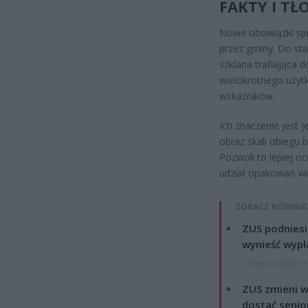
FAKTY I TŁ
Nowe obowiązki spr
przez gminy. Do st
szklana trafiająca
wielokrotnego użyt
wskaźników.
Ich znaczenie jest 
obraz skali obiegu
Pozwoli to lepiej 
udział opakowań wi
ZOBACZ RÓWNIE
ZUS podniesie
wynieść wypł
7 sierpnia 2026 19
ZUS zmieni w
dostać senio