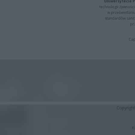
Uniwersytecie P
technologii żywności 
w prześwietlani
standardów sanita
pr
Cap
Copyrigh
K