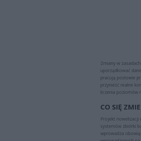
Zmiany w zasadach 
uporządkować dane 
pracują posłowie p
przynieść realne k
liczenia poziomów r
CO SIĘ ZMI
Projekt nowelizacj
systemów zbiórki b
wprowadza obowiąz
wprowadzonych na 