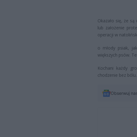
Okazało się, że są 
lub założenie prote
operacji w natolińsk
o młody psiak, ja
większych psów. T
Kochani każdy gro
chodzenie bez bólu.
Obserwuj na