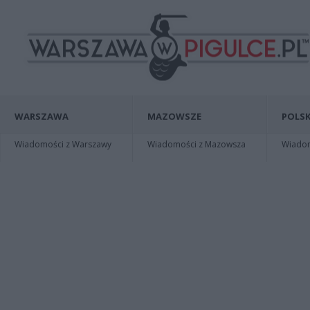
WARSZAWA
MAZOWSZE
POLSK
Wiadomości z Warszawy
Wiadomości z Mazowsza
Wiadomo