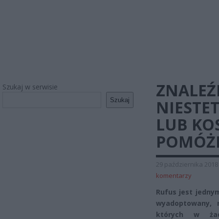
ZNALEŹL
Szukaj w serwisie
Szukaj
NIESTE
LUB KO
POMÓŻ
29 października 2018
komentarzy
Rufus jest jedny
wyadoptowany, n
których w ża