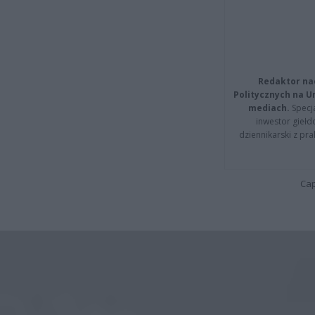
Redaktor na
Politycznych na 
mediach.
Specja
inwestor giełd
dziennikarski z pr
Cap