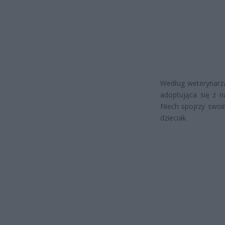
Według weterynarza
adoptująca się z n
Niech spojrzy swoim
dzieciak.