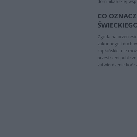
dominikańskiej wsp
CO OZNACZ
ŚWIECKIEG
Zgoda na przeniesie
zakonnego i duchown
kapłańskie, nie m
przestrzeni publicz
zatwierdzenie kończ