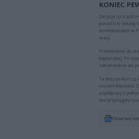
KONIEC PEW
Decyzja ojca Jędrze
ponad trzy dekady 
dominikańskich w P
wiary.
Przeniesienie do st
kapłańskiej. Po uz
sakramentów ani pe
Ta decyzja kończy w
murami klasztoru. 
współpracy z jednym
lata przyciągała tys
Obserwuj na