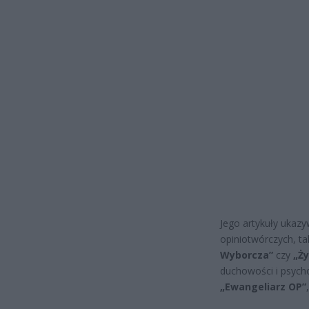
Jego artykuły ukazy
opiniotwórczych, ta
Wyborcza”
czy
„Ży
duchowości i psycho
„Ewangeliarz OP”