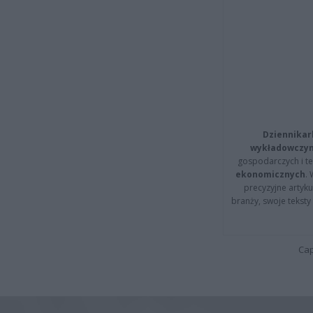
Dziennikar
wykładowczyn
gospodarczych i t
ekonomicznych
.
precyzyjne artyku
branży, swoje tekst
Cap