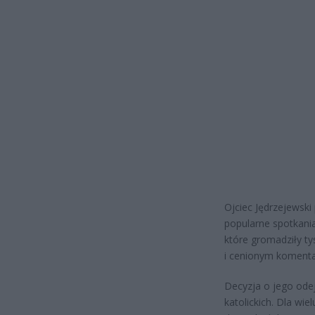
Ojciec Jędrzejewski
popularne spotkani
które gromadziły tys
i cenionym koment
Decyzja o jego ode
katolickich. Dla wi