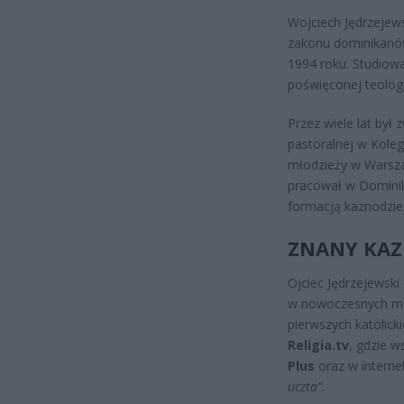
Wojciech Jędrzejew
zakonu dominikanów
1994 roku. Studiowa
poświęconej teologi
Przez wiele lat był 
pastoralnej w Koleg
młodzieży w Warsza
pracował w Dominik
formacją kaznodziej
ZNANY KAZN
Ojciec Jędrzejewski 
w nowoczesnych me
pierwszych katolick
Religia.tv
, gdzie 
Plus
oraz w interne
uczta”
.