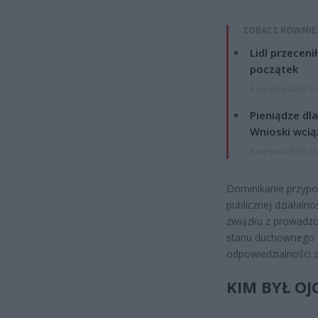
ZOBACZ RÓWNIE
Lidl przeceni
początek
4 sierpnia 2026 16
Pieniądze dla
Wnioski wcią
4 sierpnia 2026 12
Dominikanie przypom
publicznej działaln
związku z prowadzo
stanu duchownego w
odpowiedzialności z
KIM BYŁ OJ