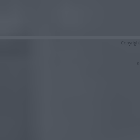
Copyrigh
K