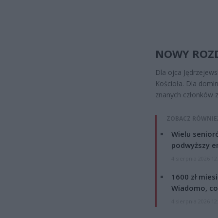
NOWY ROZD
Dla ojca Jędrzejew
Kościoła. Dla domin
znanych członków 
ZOBACZ RÓWNIE
Wielu senior
podwyższy e
4 sierpnia 2026 12
1600 zł mies
Wiadomo, co
4 sierpnia 2026 12