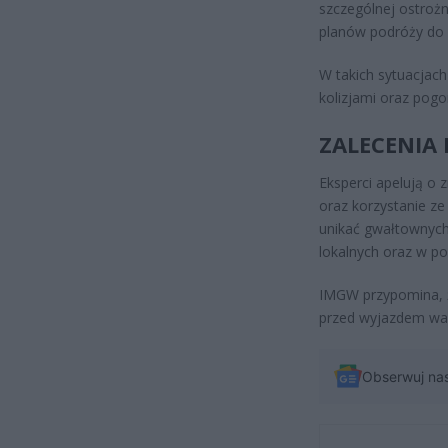
szczególnej ostroż
planów podróży do
W takich sytuacjach 
kolizjami oraz pog
ZALECENIA
Eksperci apelują o 
oraz korzystanie ze
unikać gwałtownyc
lokalnych oraz w po
IMGW przypomina, ż
przed wyjazdem war
Obserwuj na