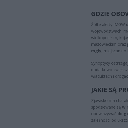
GDZIE OBO
Żółte alerty IMGW 
województwach: mał
wielkopolskim, ku
mazowieckim oraz 
mgły
, miejscami o 
Synoptycy ostrzega
dodatkowo zwiększaj
wiaduktach i drogac
JAKIE SĄ P
Zjawisko ma charakt
spodziewane są
w 
obowiązywać
do g
zależności od ukszt