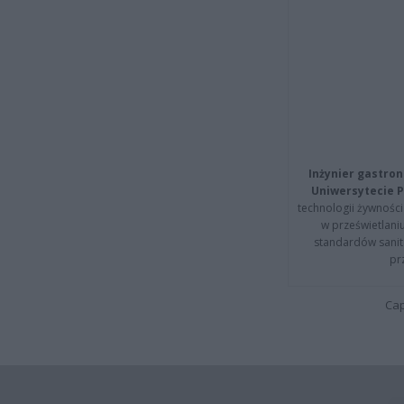
Inżynier gastron
Uniwersytecie P
technologii żywności 
w prześwietlani
standardów sanita
pr
Cap