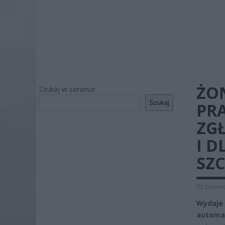
ŻON
Szukaj w serwisie
Szukaj
PR
ZG
I 
SZ
22 czerwc
Wydaje 
automat