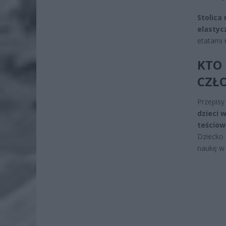
Stolica
elastyc
etatami 
KTO
CZŁ
Przepisy
dzieci 
teściow
Dziecko 
naukę w 