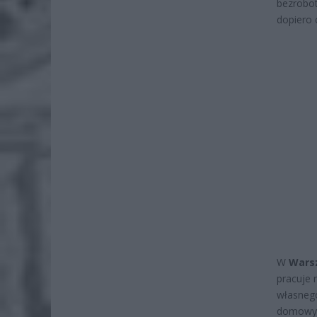
bezrobot
dopiero 
W
Wars
pracuje 
własnego
domowy