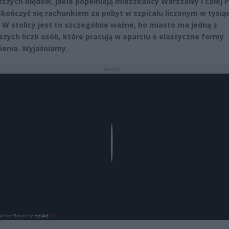
tszych błędów, jakie popełniają mieszkańcy Warszawy i całej P
skończyć się rachunkiem za pobyt w szpitalu liczonym w tysią
. W stolicy jest to szczególnie ważne, bo miasto ma jedną z
szych liczb osób, które pracują w oparciu o elastyczne formy
ienia. Wyjaśniamy.
REKLAMA
Play