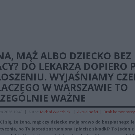
A, MĄŻ ALBO DZIECKO BEZ
ACY? DO LEKARZA DOPIERO 
ŁOSZENIU. WYJAŚNIAMY CZ
DLACZEGO W WARSZAWIE TO
CZEGÓLNIE WAŻNE
a 2026 19:43
|
Autor:
Michał Wierzbicki
|
Aktualności
|
Brak komentarzy
Ci się, że żona, mąż czy dziecko mają prawo do bezpłatnego l
ycznie, bo Ty jesteś zatrudniony i płacisz składki? To jeden z