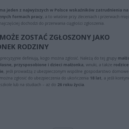
 ma jeden z najwyższych w Polsce wskaźników zatrudnienia na
znych formach pracy
, a to właśnie przy zleceniach i przerwach mię
najczęściej dochodzi do przerwania ciągłości zgłoszenia.
 MOŻE ZOSTAĆ ZGŁOSZONY JAKO
ONEK RODZINY
 precyzyjnie definiują, kogo można zgłosić. Należą do tej grupy
małż
własne, przysposobione i dzieci małżonka
, wnuki, a także
rodzice
ie
, jeśli prowadzą z ubezpieczonym wspólne gospodarstwo domowe
można zgłosić do ubezpieczenia do ukończenia
18 lat
, a jeśli konty
szkole lub na studiach – aż do
26 roku życia
.