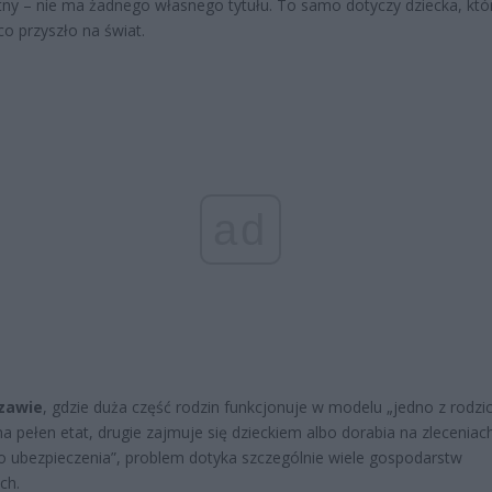
ny – nie ma żadnego własnego tytułu. To samo dotyczy dziecka, któ
co przyszło na świat.
ad
zawie
, gdzie duża część rodzin funkcjonuje w modelu „jedno z rodz
na pełen etat, drugie zajmuje się dzieckiem albo dorabia na zleceniac
 ubezpieczenia”, problem dotyka szczególnie wiele gospodarstw
ch.