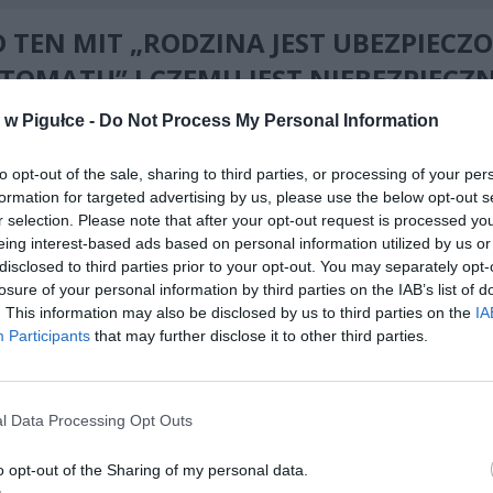
 TEN MIT „RODZINA JEST UBEZPIECZ
TOMATU” I CZEMU JEST NIEBEZPIECZ
ARSZAWIE?
w Pigułce -
Do Not Process My Personal Information
to opt-out of the sale, sharing to third parties, or processing of your per
formation for targeted advertising by us, please use the below opt-out s
r selection. Please note that after your opt-out request is processed y
eing interest-based ads based on personal information utilized by us or
disclosed to third parties prior to your opt-out. You may separately opt-
losure of your personal information by third parties on the IAB’s list of
ad
. This information may also be disclosed by us to third parties on the
IA
Participants
that may further disclose it to other third parties.
l Data Processing Opt Outs
o opt-out of the Sharing of my personal data.
 są jasne, ale rzadko kto je zna.
Członka rodziny, który nie ma wł