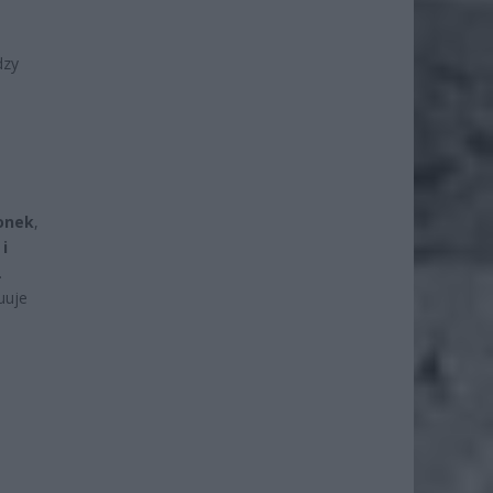
dzy
onek
,
 i
.
nuuje