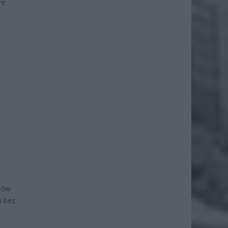
re
iców
h bez