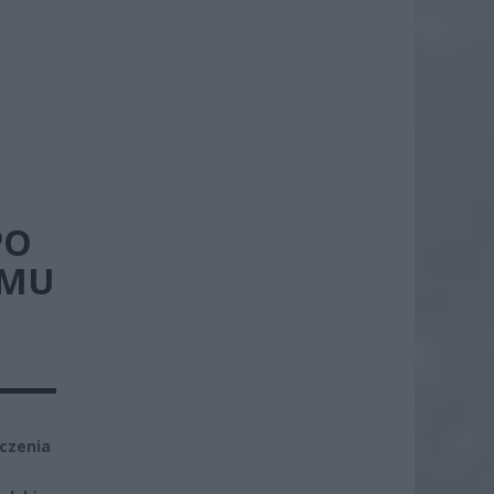
PO
EMU
eczenia