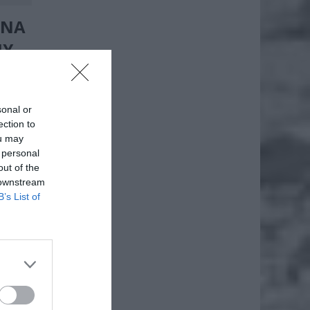
ONA
NY
sonal or
ection to
ou may
 personal
out of the
 downstream
B’s List of
asnego