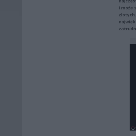
najczęs
i może 
złotych
najwięk
zatrudn