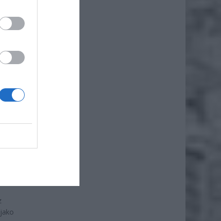
iej
 ten
bi to
iero
ł.
czenia
z
 jako