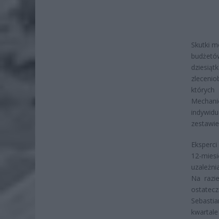
Skutki m
budżetó
dziesią
zleceni
których
Mechani
indywid
zestawie
Eksperci
12-mies
uzależni
Na razi
ostatecz
Sebasti
kwartale