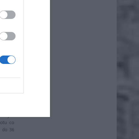
iero
ł.
chodach
wistych
rotu co
e do 36