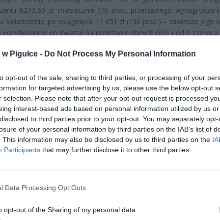
zeniu 6273,60 zł miesięcznie (70 proc. przeciętnego wynagrodzen
a świadczenie; po osiągnięciu 11 651 zł (130 proc.) – zawiesza jego 
ą weryfikowane co kwartał na podstawie danych GUS i od 1 czerwca 
ją w tych właśnie wysokościach. Jednocześnie istnieją maksymaln
w Pigułce -
Do Not Process My Personal Information
 od 1 marca 2025 r. to 939,61 zł dla emerytury i renty z tytułu cał
ości do pracy, 704,75 zł dla renty z częściowej niezdolności oraz 79
y rodzinnej dla jednej osoby. Do przychodów wlicza się nie tylko eta
to opt-out of the sale, sharing to third parties, or processing of your per
formation for targeted advertising by us, please use the below opt-out s
ecenia, działalność gospodarczą, służbę, część zasiłków; wyłączone s
r selection. Please note that after your opt-out request is processed y
a twórcze.
eing interest-based ads based on personal information utilized by us or
disclosed to third parties prior to your opt-out. You may separately opt-
losure of your personal information by third parties on the IAB’s list of
. This information may also be disclosed by us to third parties on the
IA
Participants
that may further disclose it to other third parties.
ad
l Data Processing Opt Outs
o opt-out of the Sharing of my personal data.