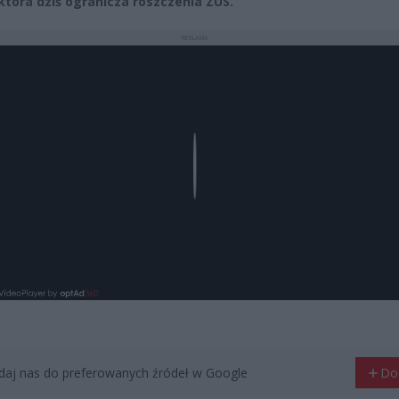
 która dziś ogranicza roszczenia ZUS.
REKLAMA
Play
aj nas do preferowanych źródeł w Google
Do