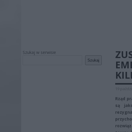
ZUS
Szukaj w serwisie
Szukaj
EM
KIL
19 paździ
Rząd pr
są jak
rezygn
przych
rozwią