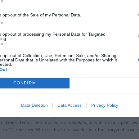
In
o opt-out of the Sale of my Personal Data.
In
to opt-out of processing my Personal Data for Targeted
ing.
CZ RÓWNIEŻ:
In
l przecenił hit do kuchni. Air fryer tańszy aż o 150 zł, a to dop
czątek
o opt-out of Collection, Use, Retention, Sale, and/or Sharing
ersonal Data that Is Unrelated with the Purposes for which it
lected.
erpnia 2026 16:06
Out
niądze dla milionów polskich rodzin. ZUS wypłacił już 173 mln z
oski wciąż można składać
CONFIRM
erpnia 2026 12:56
Data Deletion
Data Access
Privacy Policy
ior, który zaczyna zarabiać, informuje ZUS o przewidywanych przy
rz EROP), a do końca lutego składa roczne zaświadczenie o rzeczy
h. Dzięki temu, jeśli doszło do nadpłaty, urząd może żądać zw
 za 12 miesięcy. W razie braku zaświadczenia ten horyzont rośni
.