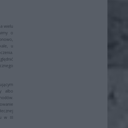
a wielu
wimy o
zonowo,
kale, u
zenia.
lędnić
ocznego
mującym
y albo
chodów.
towanie
łecznej
u w III