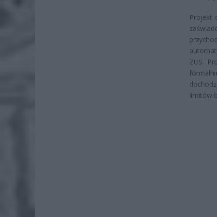
Projekt
zaświad
przycho
automat
ZUS. Pr
formalni
dochodze
limitów 