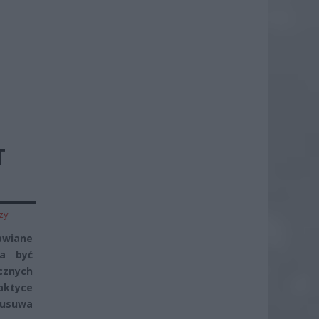
T
zy
awiane
ma być
cznych
aktyce
 usuwa