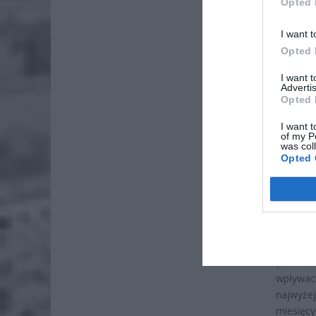
Opted 
I want t
Opted 
I want 
Advertis
ZOBA
Opted 
Lid
po
I want t
of my P
was col
4 si
Opted 
Pie
Wni
4 si
Dziś sen
(formula
wpływac
najwyżej
miesięcy