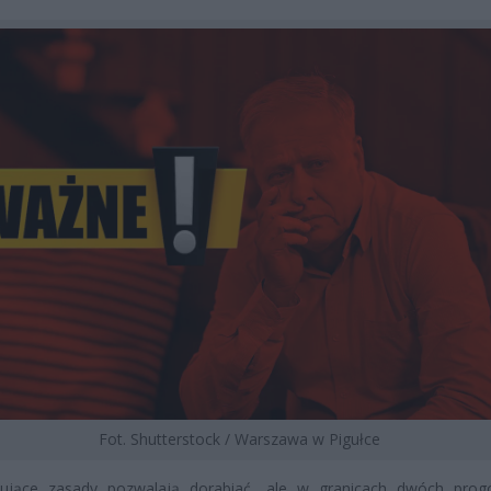
Fot. Shutterstock / Warszawa w Pigułce
ujące zasady pozwalają dorabiać, ale w granicach dwóch pro