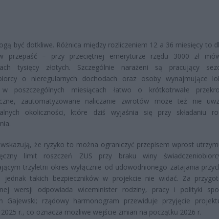
ogą być dotkliwe. Różnica między rozliczeniem 12 a 36 miesięcy to dl
w przepaść – przy przeciętnej emeryturze rzędu 3000 zł mó
tkach tysięcy złotych. Szczególnie narażeni są pracujący se
obiorcy o nieregularnych dochodach oraz osoby wynajmujące lo
 w poszczególnych miesiącach łatwo o krótkotrwałe przekroc
czne, zautomatyzowane naliczanie zwrotów może też nie uwzg
ualnych okoliczności, które dziś wyjaśnia się przy składaniu r
nia.
 wskazują, że ryzyko to można ograniczyć przepisem wprost utrzy
ięczny limit roszczeń ZUS przy braku winy świadczeniobiorc
ającym trzyletni okres wyłącznie od udowodnionego zatajania przy
e jednak takich bezpieczników w projekcie nie widać. Za przygo
nej wersji odpowiada wiceminister rodziny, pracy i polityki spo
an Gajewski; rządowy harmonogram przewiduje przyjęcie projekt
 2025 r., co oznacza możliwe wejście zmian na początku 2026 r.