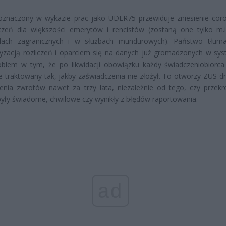
 oznaczony w wykazie prac jako UDER75 przewiduje zniesienie cor
czeń dla większości emerytów i rencistów (zostaną one tylko m.i
dach zagranicznych i w służbach mundurowych). Państwo tłum
yzacją rozliczeń i oparciem się na danych już gromadzonych w sy
oblem w tym, że po likwidacji obowiązku każdy świadczeniobiorca
e traktowany tak, jakby zaświadczenia nie złożył. To otworzy ZUS d
nia zwrotów nawet za trzy lata, niezależnie od tego, czy przekr
były świadome, chwilowe czy wynikły z błędów raportowania.
ad