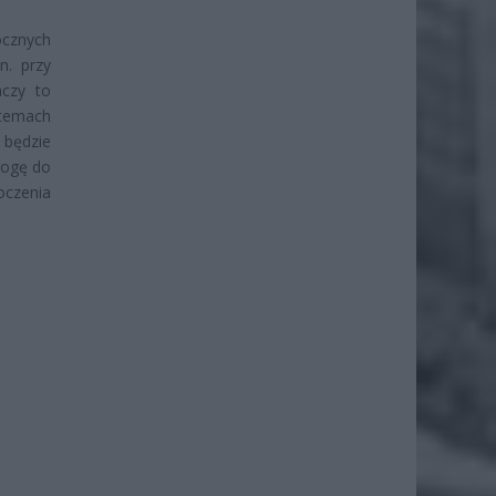
ocznych
n. przy
aczy to
stemach
 będzie
rogę do
oczenia