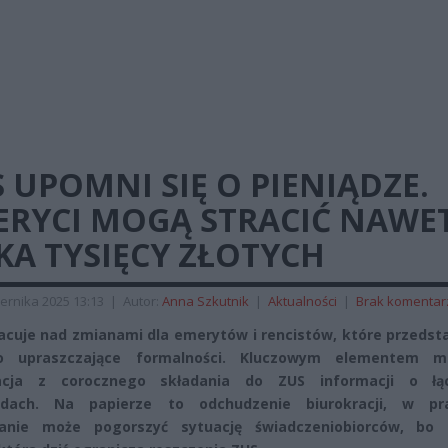
 UPOMNI SIĘ O PIENIĄDZE.
ERYCI MOGĄ STRACIĆ NAWE
KA TYSIĘCY ZŁOTYCH
ernika 2025 13:13
|
Autor:
Anna Szkutnik
|
Aktualności
|
Brak komentar
acuje nad zmianami dla emerytów i rencistów, które przedst
o upraszczające formalności. Kluczowym elementem 
acja z corocznego składania do ZUS informacji o łą
odach. Na papierze to odchudzenie biurokracji, w pr
zanie może pogorszyć sytuację świadczeniobiorców, bo