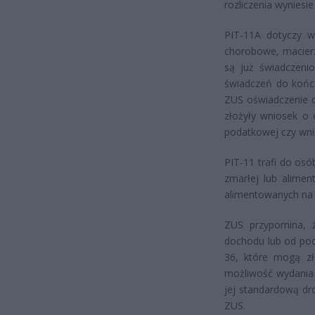
rozliczenia wyniesie
PIT-11A dotyczy ws
chorobowe, macierz
są już świadczenio
świadczeń do końca
ZUS oświadczenie o
złożyły wniosek o o
podatkowej czy wni
PIT-11 trafi do os
zmarłej lub alime
alimentowanych na 
ZUS przypomina, ż
dochodu lub od pod
36, które mogą zło
możliwość wydania 
jej standardową dr
ZUS.