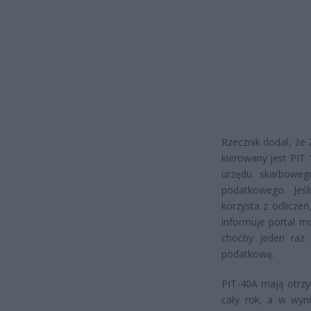
Rzecznik dodał, że 
kierowany jest PIT 
urzędu skarboweg
podatkowego. Jeśl
korzysta z odlicze
informuje portal m
choćby jeden raz 
podatkową.
PIT-40A mają otrzym
cały rok, a w wyni