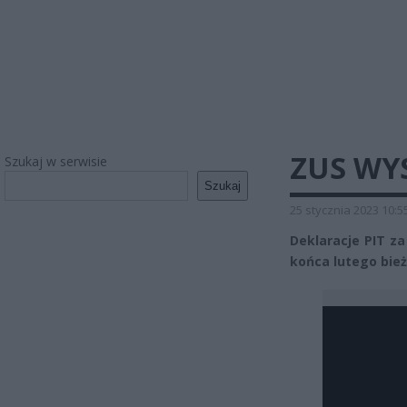
ZUS WY
Szukaj w serwisie
Szukaj
25 stycznia 2023 10:5
Deklaracje PIT za
końca lutego bie