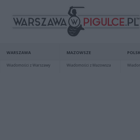
WARSZAWA
MAZOWSZE
POLSK
Wiadomości z Warszawy
Wiadomości z Mazowsza
Wiadomo