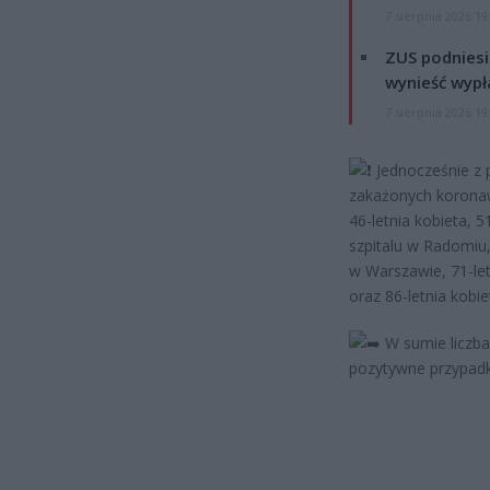
7 sierpnia 2026 19
ZUS podniesie
wynieść wypł
7 sierpnia 2026 19
Jednocześnie z p
zakażonych koronaw
46-letnia kobieta, 5
szpitalu w Radomiu,
w Warszawie, 71-let
oraz 86-letnia kobi
W sumie liczb
pozytywne przypadk